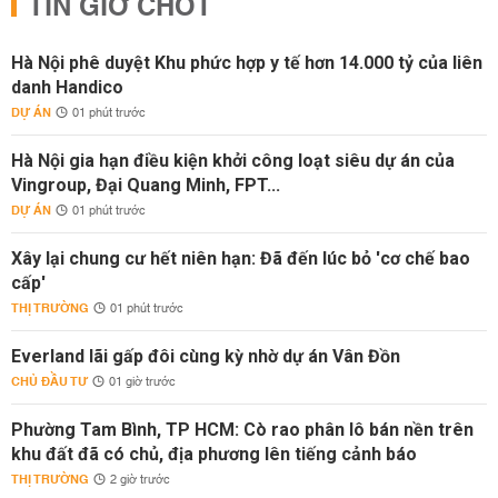
TIN GIỜ CHÓT
Hà Nội phê duyệt Khu phức hợp y tế hơn 14.000 tỷ của liên
danh Handico
DỰ ÁN
01 phút trước
Hà Nội gia hạn điều kiện khởi công loạt siêu dự án của
Vingroup, Đại Quang Minh, FPT...
DỰ ÁN
01 phút trước
Xây lại chung cư hết niên hạn: Đã đến lúc bỏ 'cơ chế bao
cấp'
THỊ TRƯỜNG
01 phút trước
Everland lãi gấp đôi cùng kỳ nhờ dự án Vân Đồn
CHỦ ĐẦU TƯ
01 giờ trước
Phường Tam Bình, TP HCM: Cò rao phân lô bán nền trên
khu đất đã có chủ, địa phương lên tiếng cảnh báo
THỊ TRƯỜNG
2 giờ trước