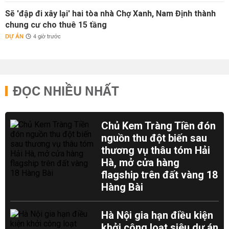
Sẽ 'đập đi xây lại' hai tòa nhà Chợ Xanh, Nam Định thành
chung cư cho thuê 15 tầng
DỰ ÁN
4 giờ trước
ĐỌC NHIỀU NHẤT
Chủ Kem Tràng Tiền đón
nguồn thu đột biến sau
thương vụ thâu tóm Hải
Hà, mở cửa hàng
flagship trên đất vàng 18
Hàng Bài
Hà Nội gia hạn điều kiện
khởi công loạt siêu dự án