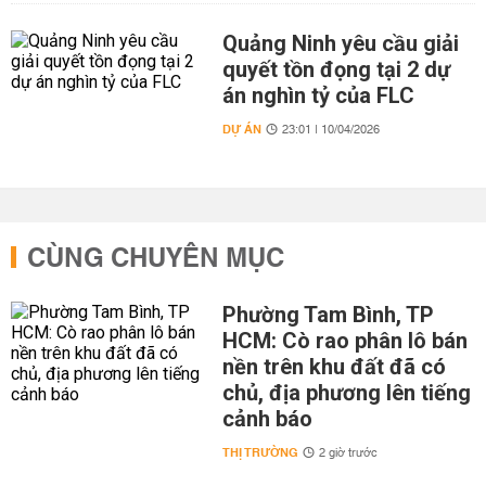
Quảng Ninh yêu cầu giải
quyết tồn đọng tại 2 dự
án nghìn tỷ của FLC
DỰ ÁN
23:01 | 10/04/2026
CÙNG CHUYÊN MỤC
Phường Tam Bình, TP
HCM: Cò rao phân lô bán
nền trên khu đất đã có
chủ, địa phương lên tiếng
cảnh báo
THỊ TRƯỜNG
2 giờ trước