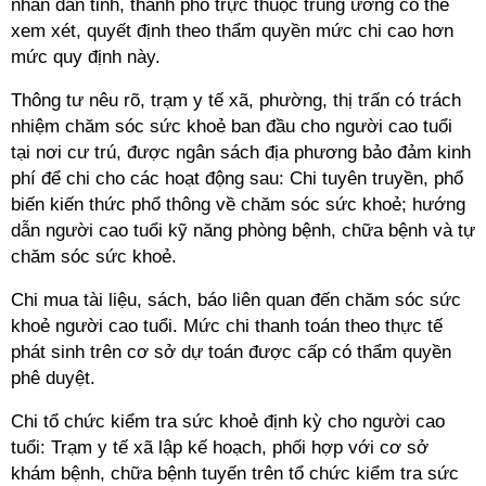
nhân dân tỉnh, thành phố trực thuộc trung ương có thể
xem xét, quyết định theo thẩm quyền mức chi cao hơn
mức quy định này.
Thông tư nêu rõ, trạm y tế xã, phường, thị trấn có trách
nhiệm chăm sóc sức khoẻ ban đầu cho người cao tuổi
tại nơi cư trú, được ngân sách địa phương bảo đảm kinh
phí để chi cho các hoạt động sau: Chi tuyên truyền, phổ
biến kiến thức phổ thông về chăm sóc sức khoẻ; hướng
dẫn người cao tuổi kỹ năng phòng bệnh, chữa bệnh và tự
chăm sóc sức khoẻ.
Chi mua tài liệu, sách, báo liên quan đến chăm sóc sức
khoẻ người cao tuổi. Mức chi thanh toán theo thực tế
phát sinh trên cơ sở dự toán được cấp có thẩm quyền
phê duyệt.
Chi tổ chức kiểm tra sức khoẻ định kỳ cho người cao
tuổi: Trạm y tế xã lập kế hoạch, phối hợp với cơ sở
khám bệnh, chữa bệnh tuyến trên tổ chức kiểm tra sức