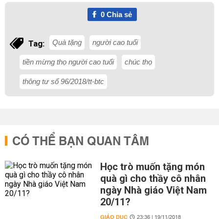
0
Chia sẻ
Quà tặng
người cao tuổi
Tag:
tiền mừng thọ người cao tuổi
chúc thọ
thông tư số 96/2018/tt-btc
CÓ THỂ BẠN QUAN TÂM
Học trò muốn tặng món
quà gì cho thầy cô nhân
ngày Nhà giáo Việt Nam
20/11?
GIÁO DỤC
23:36 | 19/11/2018