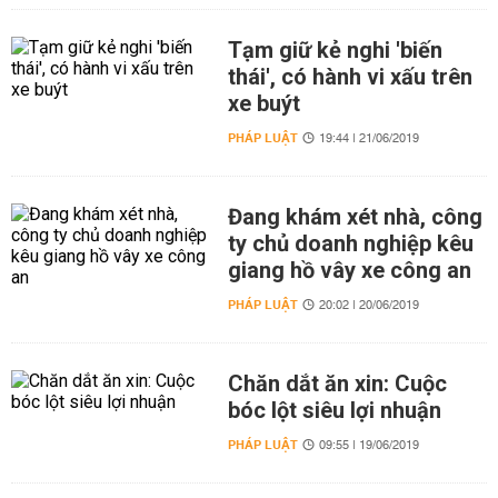
Tạm giữ kẻ nghi 'biến
thái', có hành vi xấu trên
xe buýt
PHÁP LUẬT
19:44 | 21/06/2019
Đang khám xét nhà, công
ty chủ doanh nghiệp kêu
giang hồ vây xe công an
PHÁP LUẬT
20:02 | 20/06/2019
Chăn dắt ăn xin: Cuộc
bóc lột siêu lợi nhuận
PHÁP LUẬT
09:55 | 19/06/2019