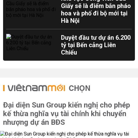
Giấy sẽ là điểm bắn pháo
hoa và phố đi bộ mới tại
Hà Nội
Duyệt đầu tư dự án 6.200
tỷ tại Bến cảng Liên
Chiểu
CHỌN
Đại diện Sun Group kiến nghị cho phép
kế thừa nghĩa vụ tài chính khi chuyển
nhượng dự án BĐS