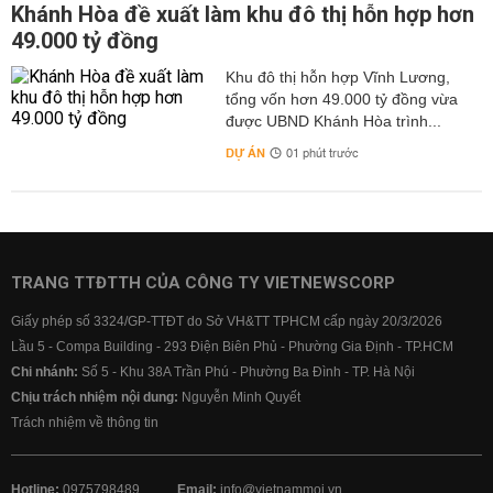
Khánh Hòa đề xuất làm khu đô thị hỗn hợp hơn
49.000 tỷ đồng
Khu đô thị hỗn hợp Vĩnh Lương,
tổng vốn hơn 49.000 tỷ đồng vừa
được UBND Khánh Hòa trình...
DỰ ÁN
01 phút trước
TRANG TTĐTTH CỦA CÔNG TY VIETNEWSCORP
Giấy phép số 3324/GP-TTĐT do Sở VH&TT TPHCM cấp ngày 20/3/2026
Lầu 5 - Compa Building - 293 Điện Biên Phủ - Phường Gia Định - TP.HCM
Chi nhánh:
Số 5 - Khu 38A Trần Phú - Phường Ba Đình - TP. Hà Nội
Chịu trách nhiệm nội dung:
Nguyễn Minh Quyết
Trách nhiệm về thông tin
Hotline:
0975798489
Email:
info@vietnammoi.vn