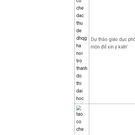
Dự thảo giáo dục phổ
môn để xin ý kiến'