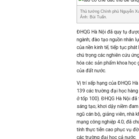
Thủ tướng Chính phủ Nguyễn Xuâ
Ảnh: Bùi Tuấn.
ĐHQG Hà Nội đã quy tụ được 
ngành; đào tạo nguồn nhân lự
của nền kinh tế; tiếp tục phá
chú trọng các nghiên cứu ứng
hóa các sản phẩm khoa học g
của đất nước.
Vị trí xếp hạng của ĐHQG Hà 
139 các trường đại học hàng
ở tốp 100). ĐHQG Hà Nội đã t
sáng tạo; khơi dậy niềm đam 
ngũ cán bộ, giảng viên, nhà k
mạng công nghiệp 4.0; đã chú
tính thực tiễn cao phục vụ đ
các trường đại học cả nước.