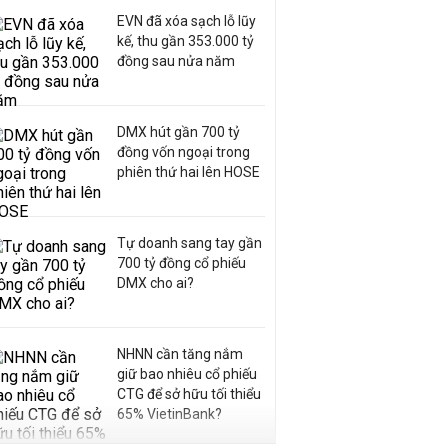
EVN đã xóa sạch lỗ lũy
kế, thu gần 353.000 tỷ
đồng sau nửa năm
DMX hút gần 700 tỷ
đồng vốn ngoại trong
phiên thứ hai lên HOSE
Tự doanh sang tay gần
700 tỷ đồng cổ phiếu
DMX cho ai?
NHNN cần tăng nắm
giữ bao nhiêu cổ phiếu
CTG để sở hữu tối thiểu
65% VietinBank?