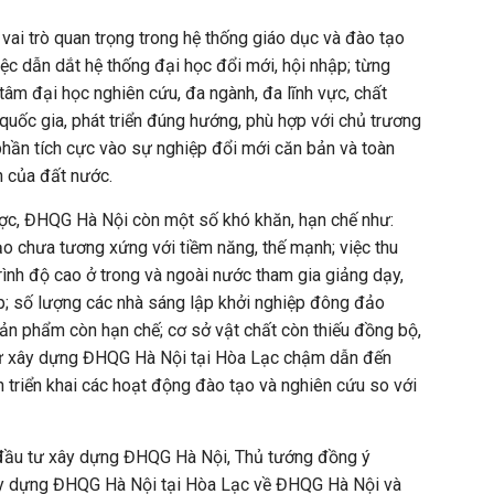
ai trò quan trọng trong hệ thống giáo dục và đào tạo
iệc dẫn dắt hệ thống đại học đổi mới, hội nhập; từng
tâm đại học nghiên cứu, đa ngành, đa lĩnh vực, chất
uốc gia, phát triển đúng hướng, phù hợp với chủ trương
hần tích cực vào sự nghiệp đổi mới căn bản và toàn
n của đất nước.
ợc, ĐHQG Hà Nội còn một số khó khăn, hạn chế như:
o chưa tương xứng với tiềm năng, thế mạnh; việc thu
rình độ cao ở trong và ngoài nước tham gia giảng dạy,
p; số lượng các nhà sáng lập khởi nghiệp đông đảo
ản phẩm còn hạn chế; cơ sở vật chất còn thiếu đồng bộ,
tư xây dựng ĐHQG Hà Nội tại Hòa Lạc chậm dẫn đến
h triển khai các hoạt động đào tạo và nghiên cứu so với
 đầu tư xây dựng ĐHQG Hà Nội, Thủ tướng đồng ý
ây dựng ĐHQG Hà Nội tại Hòa Lạc về ĐHQG Hà Nội và