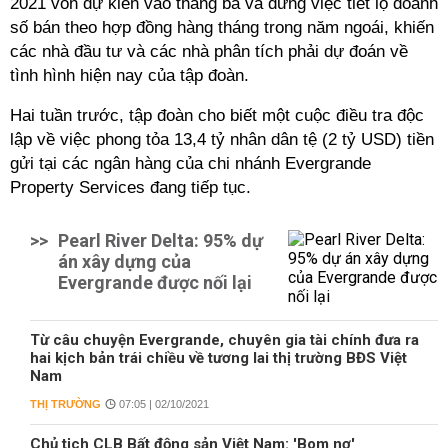
2021 vốn dự kiến vào tháng ba và dừng việc tiết lộ doanh
số bán theo hợp đồng hàng tháng trong năm ngoái, khiến
các nhà đầu tư và các nhà phân tích phải dự đoán về
tình hình hiện nay của tập đoàn.
Hai tuần trước, tập đoàn cho biết một cuộc điều tra độc
lập về việc phong tỏa 13,4 tỷ nhân dân tệ (2 tỷ USD) tiền
gửi tại các ngân hàng của chi nhánh Evergrande
Property Services đang tiếp tục.
>>
Pearl River Delta: 95% dự
án xây dựng của
Evergrande được nối lại
Từ câu chuyện Evergrande, chuyên gia tài chính đưa ra
hai kịch bản trái chiều về tương lai thị trường BĐS Việt
Nam
THỊ TRƯỜNG
07:05 | 02/10/2021
Chủ tịch CLB Bất động sản Việt Nam: 'Bom nợ'