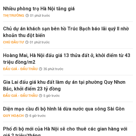
Nhiều phòng trọ Hà Nội tăng giá
THỊ TRƯỜNG
01 phút trước
Chủ dự án khách sạn bên hồ Trúc Bạch báo lãi quý II nhờ
khoản thu đột biến
CHỦ ĐẦU TƯ
01 phút trước
Hoàng Mai, Hà Nội đấu giá 13 thửa đất ở, khởi điểm từ 43
triệu đồng/m2
ĐẤU GIÁ - ĐẤU THẦU
35 phút trước
Gia Lai đấu giá khu đất làm dự án tại phường Quy Nhơn
Bắc, khởi điểm 23 tỷ đồng
ĐẤU GIÁ - ĐẤU THẦU
5 giờ trước
Diện mạo cầu đi bộ hình lá dừa nước qua sông Sài Gòn
QUY HOẠCH
6 giờ trước
Phố đi bộ mới của Hà Nội sẽ cho thuê các gian hàng với
giá 2 triệu/tháng