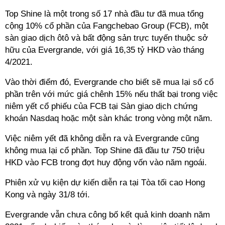
Top Shine là một trong số 17 nhà đầu tư đã mua tổng
cộng 10% cổ phần của Fangchebao Group (FCB), một
sàn giao dịch ôtô và bất động sản trực tuyến thuộc sở
hữu của Evergrande, với giá 16,35 tỷ HKD vào tháng
4/2021.
Vào thời điểm đó, Evergrande cho biết sẽ mua lại số cổ
phần trên với mức giá chênh 15% nếu thất bại trong việc
niêm yết cổ phiếu của FCB tại Sàn giao dịch chứng
khoán Nasdaq hoặc một sàn khác trong vòng một năm.
Việc niêm yết đã không diễn ra và Evergrande cũng
không mua lại cổ phần. Top Shine đã đầu tư 750 triệu
HKD vào FCB trong đợt huy động vốn vào năm ngoái.
Phiên xử vụ kiện dự kiến diễn ra tại Tòa tối cao Hong
Kong và ngày 31/8 tới.
Evergrande vẫn chưa công bố kết quả kinh doanh năm