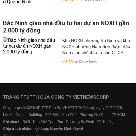
10:49 | 08/08/2026
Bắc Ninh giao nhà đầu tư hai dự án NOXH gần
2.000 tỷ đồng
Khu NOXH phường Vũ Ninh và khu
NOXH phường Nam Sơn được Bắc
Ninh giao chủ đầu tư cho CTCP...
DỰ ÁN
20 giờ trước
TRANG TTĐTTH CỦA CÔNG TY VIETNEWSCORP
Giấy phép số 3324/GP-TTĐT do Sở VH&TT TPHCM cấp ngày 20/3/2026
Lầu 5 - Compa Building - 293 Điện Biên Phủ - Phường Gia Định - TP.HCM
Chi nhánh:
Số 5 - Khu 38A Trần Phú - Phường Ba Đình - TP. Hà Nội
Chịu trách nhiệm nội dung:
Nguyễn Minh Quyết
Trách nhiệm về thông tin