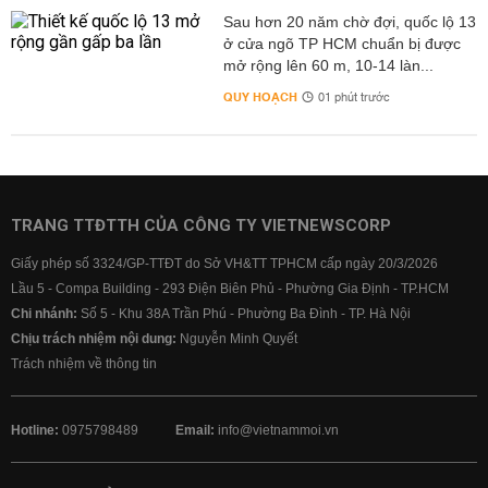
Sau hơn 20 năm chờ đợi, quốc lộ 13
ở cửa ngõ TP HCM chuẩn bị được
mở rộng lên 60 m, 10-14 làn...
QUY HOẠCH
01 phút trước
TRANG TTĐTTH CỦA CÔNG TY VIETNEWSCORP
Giấy phép số 3324/GP-TTĐT do Sở VH&TT TPHCM cấp ngày 20/3/2026
Lầu 5 - Compa Building - 293 Điện Biên Phủ - Phường Gia Định - TP.HCM
Chi nhánh:
Số 5 - Khu 38A Trần Phú - Phường Ba Đình - TP. Hà Nội
Chịu trách nhiệm nội dung:
Nguyễn Minh Quyết
Trách nhiệm về thông tin
Hotline:
0975798489
Email:
info@vietnammoi.vn