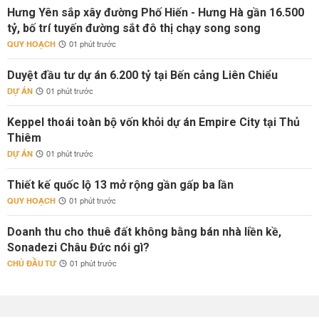
Hưng Yên sắp xây đường Phố Hiến - Hưng Hà gần 16.500
tỷ, bố trí tuyến đường sắt đô thị chạy song song
QUY HOẠCH
01 phút trước
Duyệt đầu tư dự án 6.200 tỷ tại Bến cảng Liên Chiểu
DỰ ÁN
01 phút trước
Keppel thoái toàn bộ vốn khỏi dự án Empire City tại Thủ
Thiêm
DỰ ÁN
01 phút trước
Thiết kế quốc lộ 13 mở rộng gần gấp ba lần
QUY HOẠCH
01 phút trước
Doanh thu cho thuê đất không bằng bán nhà liền kề,
Sonadezi Châu Đức nói gì?
CHỦ ĐẦU TƯ
01 phút trước