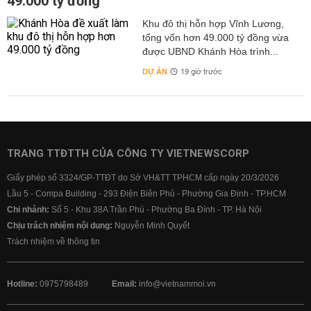
49.000 tỷ đồng
Khu đô thị hỗn hợp Vĩnh Lương,
tổng vốn hơn 49.000 tỷ đồng vừa
được UBND Khánh Hòa trình...
DỰ ÁN
19 giờ trước
TRANG TTĐTTH CỦA CÔNG TY VIETNEWSCORP
Giấy phép số 3324/GP-TTĐT do Sở VH&TT TPHCM cấp ngày 20/3/2026
Lầu 5 - Compa Building - 293 Điện Biên Phủ - Phường Gia Định - TP.HCM
Chi nhánh:
Số 5 - Khu 38A Trần Phú - Phường Ba Đình - TP. Hà Nội
Chịu trách nhiệm nội dung:
Nguyễn Minh Quyết
Trách nhiệm về thông tin
Hotline:
0975798489
Email:
info@vietnammoi.vn