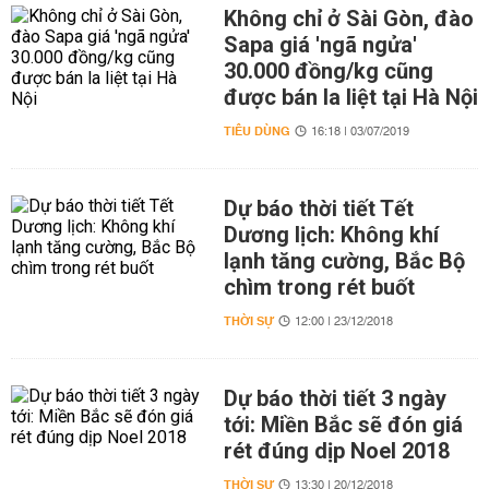
Không chỉ ở Sài Gòn, đào
Sapa giá 'ngã ngửa'
30.000 đồng/kg cũng
được bán la liệt tại Hà Nội
TIÊU DÙNG
16:18 | 03/07/2019
Dự báo thời tiết Tết
Dương lịch: Không khí
lạnh tăng cường, Bắc Bộ
chìm trong rét buốt
THỜI SỰ
12:00 | 23/12/2018
Dự báo thời tiết 3 ngày
tới: Miền Bắc sẽ đón giá
rét đúng dịp Noel 2018
THỜI SỰ
13:30 | 20/12/2018