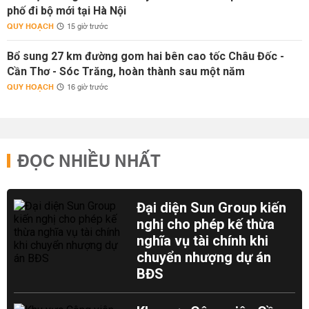
phố đi bộ mới tại Hà Nội
QUY HOẠCH
15 giờ trước
Bổ sung 27 km đường gom hai bên cao tốc Châu Đốc -
Cần Thơ - Sóc Trăng, hoàn thành sau một năm
QUY HOẠCH
16 giờ trước
ĐỌC NHIỀU NHẤT
Đại diện Sun Group kiến
nghị cho phép kế thừa
nghĩa vụ tài chính khi
chuyển nhượng dự án
BĐS