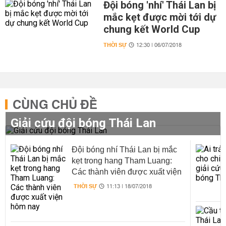
Đội bóng 'nhí' Thái Lan bị
mắc kẹt được mời tới dự
chung kết World Cup
THỜI SỰ
12:30 | 06/07/2018
CÙNG CHỦ ĐỀ
Giải cứu đội bóng Thái Lan
Đội bóng nhí Thái Lan bị mắc
kẹt trong hang Tham Luang:
Các thành viên được xuất viện
hôm nay
THỜI SỰ
11:13 | 18/07/2018