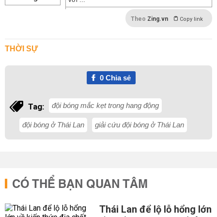
Theo
Zing.vn
Copy link
THỜI SỰ
0
Chia sẻ
đội bóng mắc kẹt trong hang động
Tag:
đội bóng ở Thái Lan
giải cứu đội bóng ở Thái Lan
CÓ THỂ BẠN QUAN TÂM
Thái Lan để lộ lỗ hổng lớn