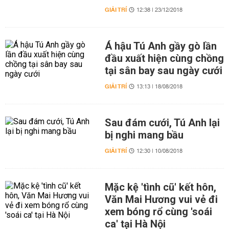
GIẢI TRÍ
12:38 | 23/12/2018
Á hậu Tú Anh gầy gò lần
đầu xuất hiện cùng chồng
tại sân bay sau ngày cưới
GIẢI TRÍ
13:13 | 18/08/2018
Sau đám cưới, Tú Anh lại
bị nghi mang bầu
GIẢI TRÍ
12:30 | 10/08/2018
Mặc kệ 'tình cũ' kết hôn,
Văn Mai Hương vui vẻ đi
xem bóng rổ cùng 'soái
ca' tại Hà Nội