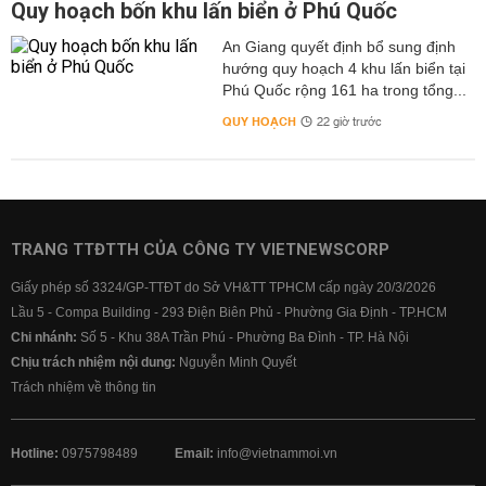
Quy hoạch bốn khu lấn biển ở Phú Quốc
An Giang quyết định bổ sung định
hướng quy hoạch 4 khu lấn biển tại
Phú Quốc rộng 161 ha trong tổng...
QUY HOẠCH
22 giờ trước
TRANG TTĐTTH CỦA CÔNG TY VIETNEWSCORP
Giấy phép số 3324/GP-TTĐT do Sở VH&TT TPHCM cấp ngày 20/3/2026
Lầu 5 - Compa Building - 293 Điện Biên Phủ - Phường Gia Định - TP.HCM
Chi nhánh:
Số 5 - Khu 38A Trần Phú - Phường Ba Đình - TP. Hà Nội
Chịu trách nhiệm nội dung:
Nguyễn Minh Quyết
Trách nhiệm về thông tin
Hotline:
0975798489
Email:
info@vietnammoi.vn