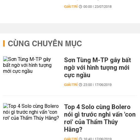
GIẢI TRÍ
00:00 | 23/07/2018
CÙNG CHUYÊN MỤC
Sơn Tùng M-TP gây bất
ngờ với hình tượng mới
cực ngầu
GIẢI TRÍ
23:00 | 17/06/2019
Top 4 Solo cùng Bolero
nói gì trước nghi vấn 'con
rơi' của Thẩm Thúy
Hằng?
GIẢI TRÍ
16:40 | 17/06/2019