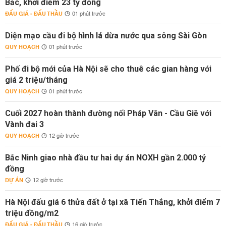
Bắc, khởi điểm 23 tỷ đồng
ĐẤU GIÁ - ĐẤU THẦU
01 phút trước
Diện mạo cầu đi bộ hình lá dừa nước qua sông Sài Gòn
QUY HOẠCH
01 phút trước
Phố đi bộ mới của Hà Nội sẽ cho thuê các gian hàng với
giá 2 triệu/tháng
QUY HOẠCH
01 phút trước
Cuối 2027 hoàn thành đường nối Pháp Vân - Cầu Giẽ với
Vành đai 3
QUY HOẠCH
12 giờ trước
Bắc Ninh giao nhà đầu tư hai dự án NOXH gần 2.000 tỷ
đồng
DỰ ÁN
12 giờ trước
Hà Nội đấu giá 6 thửa đất ở tại xã Tiến Thắng, khởi điểm 7
triệu đồng/m2
ĐẤU GIÁ - ĐẤU THẦU
16 giờ trước