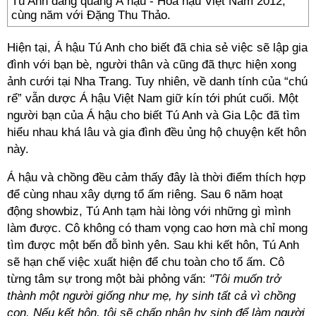
Tú Anh đăng quang Á hậu - Hoa hậu Việt Nam 2012,
cùng năm với Đặng Thu Thảo.
Hiện tại, Á hậu Tú Anh cho biết đã chia sẻ việc sẽ lập gia
đình với bạn bè, người thân và cũng đã thực hiện xong
ảnh cưới tại Nha Trang. Tuy nhiên, về danh tính của “chú
rể” vẫn dược Á hậu Việt Nam giữ kín tới phút cuối. Một
người bạn của Á hậu cho biết Tú Anh và Gia Lộc đã tìm
hiểu nhau khá lâu và gia đình đều ủng hộ chuyện kết hôn
này.
Á hậu và chồng đều cảm thấy đây là thời điểm thích hợp
để cùng nhau xây dựng tổ ấm riêng. Sau 6 năm hoạt
động showbiz, Tú Anh tạm hài lòng với những gì mình
làm được. Cô không có tham vọng cao hơn mà chỉ mong
tìm được một bến đỗ bình yên. Sau khi kết hôn, Tú Anh
sẽ hạn chế việc xuất hiện để chu toàn cho tổ ấm. Cô
từng tâm sự trong một bài phỏng vấn:
"Tôi muốn trở
thành một người giống như mẹ, hy sinh tất cả vì chồng
con. Nếu kết hôn, tôi sẽ chấp nhận hy sinh để làm người