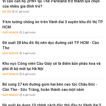
Vì sao căn hộ 2PN+ tại The Parkland trở thành lựa chọn
của nhiều gia đình trẻ?
DỰ ÁN
01 giờ trước
9 km tường chống ồn trên Vành đai 3 xuyên khu đô thị TP
HCM
QUY HOẠCH
2 giờ trước
Đề xuất 28 khu đô thị nén dọc đường sắt TP HCM - Cần
Thơ
QUY HOẠCH
3 giờ trước
Khu vực Công viên Cầu Giấy sẽ là điểm bắn pháo hoa và
phố đi bộ mới tại Hà Nội
QUY HOẠCH
6 giờ trước
Bổ sung 27 km đường gom hai bên cao tốc Châu Đốc -
Cần Thơ - Sóc Trăng, hoàn thành sau một năm
QUY HOẠCH
6 giờ trước
Đề xuất áp dụng 10 chính sách đặc thù đầu tư Vành đai 5