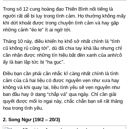
Trong số 12 cung hoàng đạo Thiên Bình nổi tiếng là
người rất dễ bi lụy trong tình cảm. Họ thường không mấy
khi dứt khoát được trong chuyện tình cảm và hay gặp
những cảnh “éo le” ít ai ngờ tới.
Tháng 10 này, điều khiến họ khổ sở nhất chính là “tình
cũ không rủ cũng tới”, dù đã chia tay khá lâu nhưng chỉ
cần nhận được những tín hiệu bật đèn xanh của anh/cô
ấy là bạn lập tức bị “hạ gục”.
Điều bạn cần phải cân nhắc kĩ càng nhất chính là tình
cảm của cả hai liệu có được nguyên vẹn như xưa hay
không và khi quay lại, liệu tình yêu sẽ vẹn nguyên như
ban đầu hay ở dạng “chắp vá” qua ngày. Chỉ cần giải
quyết được mối lo ngại này, chắc chắn bạn sẽ rất thăng
hoa trong tình yêu.
2. Song Ngư (19/2 – 20/3)