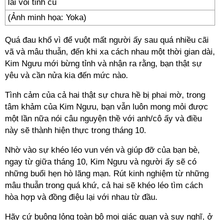
(Ảnh minh họa: Yoka)
Quá đau khổ vì để vuột mất người ấy sau quá nhiều cãi
vã và mâu thuẫn, đến khi xa cách nhau một thời gian dài,
Kim Ngưu mới bừng tỉnh và nhận ra rằng, bạn thật sự
yêu và cần nửa kia đến mức nào.
Tình cảm của cả hai thật sự chưa hề bị phai mờ, trong
tâm khảm của Kim Ngưu, bạn vẫn luôn mong mỏi được
một lần nữa nói câu nguyện thề với anh/cô ấy và điều
này sẽ thành hiện thực trong tháng 10.
Nhờ vào sự khéo léo vun vén và giúp đỡ của bạn bè,
ngay từ giữa tháng 10, Kim Ngưu và người ấy sẽ có
những buổi hẹn hò lãng mạn. Rút kinh nghiệm từ những
mâu thuẫn trong quá khứ, cả hai sẽ khéo léo tìm cách
hòa hợp và đồng điệu lại với nhau từ đầu.
Hãy cứ buông lỏng toàn bộ mọi giác quan và suy nghĩ, ở