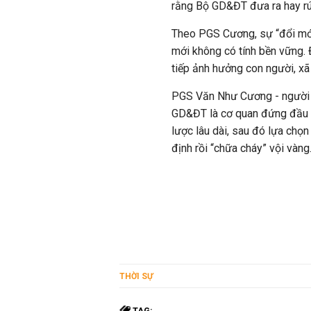
rằng Bộ GD&ĐT đưa ra hay rút 
Theo PGS Cương, sự “đổi mới”
mới không có tính bền vững. 
tiếp ảnh hưởng con người, xã 
PGS Văn Như Cương - người n
GD&ĐT là cơ quan đứng đầu c
lược lâu dài, sau đó lựa chọ
định rồi “chữa cháy” vội vàng
THỜI SỰ
TAG: