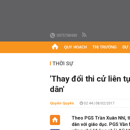
0975798489
QUY HOẠCH
THỊ TRƯỜNG
DỰ 
THỜI SỰ
'Thay đổi thi cử liên 
dân'
Quyên Quyên
02:44 | 08/02/2017
Theo PGS Trần Xuân Nhĩ, th
dân với giáo dục. PGS Văn