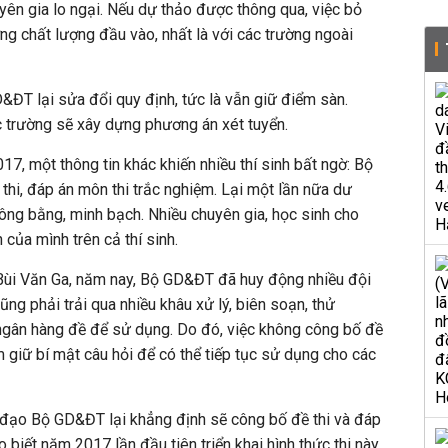
uyên gia lo ngại. Nếu dự thảo được thông qua, việc bỏ
g chất lượng đầu vào, nhất là với các trường ngoài
ĐT lại sửa đổi quy định, tức là vẫn giữ điểm sàn.
c trường sẽ xây dựng phương án xét tuyển.
7, một thông tin khác khiến nhiều thí sinh bất ngờ: Bộ
hi, đáp án môn thi trắc nghiệm. Lại một lần nữa dư
công bằng, minh bạch. Nhiều chuyên gia, học sinh cho
của mình trên cả thí sinh.
 Bùi Văn Ga, năm nay, Bộ GD&ĐT đã huy động nhiều đội
ũng phải trải qua nhiều khâu xử lý, biên soạn, thử
gân hàng đề để sử dụng. Do đó, việc không công bố đề
 giữ bí mật câu hỏi để có thể tiếp tục sử dụng cho các
h đạo Bộ GD&ĐT lại khẳng định sẽ công bố đề thi và đáp
 biết năm 2017 lần đầu tiên triển khai hình thức thi này