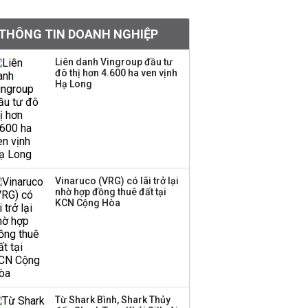
tỷ lệ 1:1 để tăng thanh
khoản
THÔNG TIN DOANH NGHIỆP
Sau nhịp điều chỉnh
Liên danh Vingroup đầu tư
đô thị hơn 4.600 ha ven vịnh
mạnh, CTCK nhìn thấy
Hạ Long
cơ hội ở nhóm cổ phiếu
nào?
Một thương hiệu thời
trang Việt đóng cửa
sau 5 năm hoạt động,
thanh lý toàn bộ cửa
Vinaruco (VRG) có lãi trở lại
nhờ hợp đồng thuê đất tại
hàng
KCN Cộng Hòa
DatVietVAC lãi sau thuế
135 tỷ đồng nửa đầu
năm, dồn 6 concert vào
cuối năm
Từ Shark Bình, Shark Thủy
Công ty 100 tỷ của