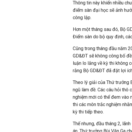
Thông tin này khiến nhiều ch
điểm sàn đại học sẽ ảnh hưởn
công lập.
Hơn một tháng sau đó, Bộ GD&
Điểm sàn do bộ quy định, cá
Cũng trong tháng đầu năm 201
GD&ĐT sẽ không công bố đề t
luận lo lắng về kỳ thi không 
rằng Bộ GD&ĐT đã đặt lợi ích 
Theo lý giải của Thứ trưởng
ngũ làm đề. Các câu hỏi thô c
nghiệm mới có thể đem vào n
thi các môn trắc nghiệm nhằm
kỳ thi tiếp theo.
Thế nhưng, đầu tháng 2, lãn
án. Thứ trưởng Bùi Văn Ga cho