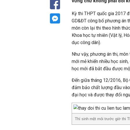
vững chứ không phải đổi k
Kỳ thi THPT quốc gia 2017 đ
GD&ĐT công bố phương án thi 
môn còn lại thi theo hình th
Khoa học tự nhiên (Vật lý, Hó
dục công dân).
Như vậy, phương án thi, môn th
mới mẻ khiến nhiều học sinh,
học mới đã bắt đầu được một
Đến giữa tháng 12/2016, Bộ 
đảm bảo chất lượng đầu vào (
đại học và được thay đổi ngu
Thí sinh mệt mỏi trước giờ thi 