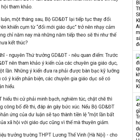
ã hội tham khảo.
luận, một tháng sau, Bộ GD&ĐT lại tiếp tục thay đổi.
trên khiến cụm từ “đổi mới giáo dục” trở nên nhạy cảm
ông chỉ năm nay mà những năm tiếp theo sẽ thi như thế
chưa kết thúc?
Nhĩ - nguyên Thứ trưởng GD&ĐT - nêu quan điểm: Trước
&ĐT nên tham khảo ý kiến của các chuyên gia giáo dục,
ột lần. Những ý kiến đưa ra phải được bàn bạc kỹ lưỡng
 có ý kiến phản biện, các chuyên gia giáo dục sẽ có
ận hiểu.
hiểu thi cử phải minh bạch, nghiêm túc, chặt chẽ thì
g công bố đề thi, đáp án gây bức xúc. Nếu Bộ GD&ĐT
hản ứng của dư luận sẽ tạo thành tiền lệ “một lần bất
n của xã hội với giáo dục cũng vì thế mà thuyên giảm.
ệu trưởng trường THPT Lương Thế Vinh (Hà Nội) - cho