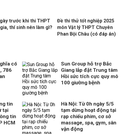
gày trước khi thi THPT
Đề thi thử tốt nghiệp 2025
gia, thí sinh nên làm gì?
môn Vật lý THPT Chuyên
Phan Bội Châu (có đáp án)
ghĩa có
Sun Group hỗ trợ Bắc
, 786
Giang lắp đặt Trung tâm
uan
Hồi sức tích cực quy mô
100 giường bệnh
ng tin
Hà Nội: Từ 0h ngày 5/5
 tại
tạm dừng hoạt động tại
ông tin
rạp chiếu phim, cơ sở
TP HCM
massage, spa, gym, sân
vận động