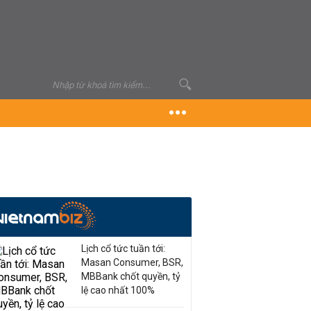
Lịch cổ tức tuần tới:
Masan Consumer, BSR,
MBBank chốt quyền, tỷ
lệ cao nhất 100%