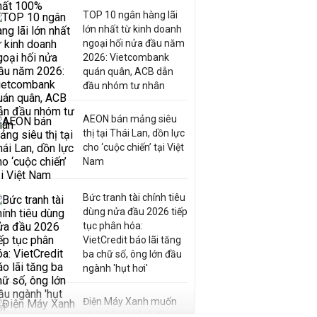
TOP 10 ngân hàng lãi
lớn nhất từ kinh doanh
ngoại hối nửa đầu năm
2026: Vietcombank
quán quân, ACB dẫn
đầu nhóm tư nhân
AEON bán mảng siêu
thị tại Thái Lan, dồn lực
cho ‘cuộc chiến’ tại Việt
Nam
Bức tranh tài chính tiêu
dùng nửa đầu 2026 tiếp
tục phân hóa:
VietCredit báo lãi tăng
ba chữ số, ông lớn đầu
ngành 'hụt hơi'
Điện Máy Xanh muốn
phát hành cổ phiếu với