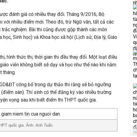
hác.
ược đánh giá có nhiều thay đổi. Tháng 9/2016, Bộ
với nhiều điểm mới. Theo đó, trừ Ngữ văn, tất cả các
ức trắc nghiệm. Bài thi cũng được gộp thành các môn
a học, Sinh học) và Khoa học xã hội (Lịch sử, Địa lý, Giáo
i, hình thức thi, thời gian thi đều thay đổi. Một loạt điều
 giáo viên không biết sẽ dạy và học như thế nào khi năm
 tháng.
GD&ĐT công bố trong dự thảo thi rằng sẽ bỏ ngưỡng
điểm sàn). Thí sinh có thể đăng ký vào nhiều trường
yện vọng sau khi biết điểm thi THPT quốc gia.
THPT quốc gia. Ảnh:
Anh Tuấn
.