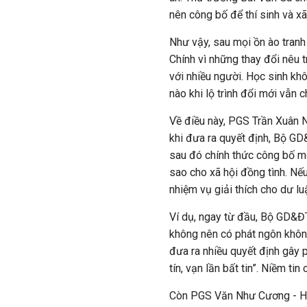
nên công bố để thí sinh và x
Như vậy, sau mọi ồn ào tranh 
Chính vì những thay đổi nêu 
với nhiều người. Học sinh kh
nào khi lộ trình đổi mới vẫn 
Về điều này, PGS Trần Xuân 
khi đưa ra quyết định, Bộ GD
sau đó chính thức công bố m
sao cho xã hội đồng tình. Nếu
nhiệm vụ giải thích cho dư lu
Ví dụ, ngay từ đầu, Bộ GD&ĐT 
không nên có phát ngôn khôn
đưa ra nhiều quyết định gây p
tín, vạn lần bất tin”. Niềm ti
Còn PGS Văn Như Cương - Hi