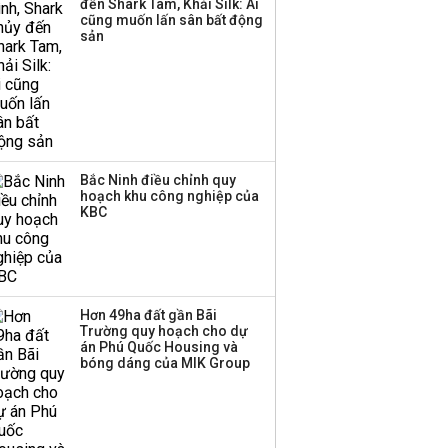
đến Shark Tam, Khải Silk: Ai
Huấn Hoa Hồng bỗng
cũng muốn lấn sân bất động
dưng ‘biến mất’, một
sản
công ty khác đã giải thể
Bắc Ninh điều chỉnh quy
hoạch khu công nghiệp của
KBC
Hơn 49ha đất gần Bãi
Trường quy hoạch cho dự
án Phú Quốc Housing và
bóng dáng của MIK Group