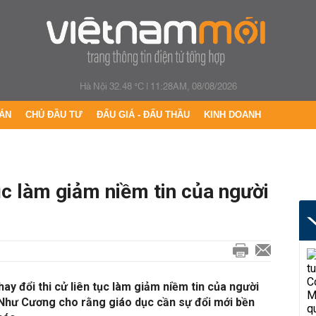
Hà Nội 32.48 °C
|
11:28AM, 08/08/2026
ÁN
CHỦ ĐẦU TƯ
ĐẤU GIÁ - ĐẤU THẦU
KINH DOANH
tục làm giảm niềm tin của người
ay đổi thi cử liên tục làm giảm niềm tin của người
 Như Cương cho rằng giáo dục cần sự đổi mới bền