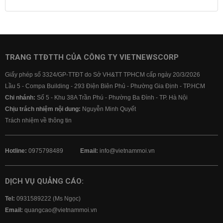
Lãi suất tiết kiệm
Lãi suất tiền gửi
Lãi suất ngân hàng Agribank
Lãi suất ngân hàng Sacombank
Lãi suất ngân hàng BIDV
TRANG TTĐTTH CỦA CÔNG TY VIETNEWSCORP
Lãi suất ngân hàng Vietinbank
Giấy phép số 3324/GP-TTĐT do Sở VH&TT TPHCM cấp ngày 20/3/2026
Lãi suất ngân hàng Vietcombank
Lầu 5 - Compa Building - 293 Điện Biên Phủ - Phường Gia Định - TP.HCM
Chi nhánh:
Số 5 - Khu 38A Trần Phú - Phường Ba Đình - TP. Hà Nội
Chịu trách nhiệm nội dung:
Nguyễn Minh Quyết
Trách nhiệm về thông tin
Hotline:
0975798489
Email:
info@vietnammoi.vn
DỊCH VỤ QUẢNG CÁO:
Tel:
0931589222 (Ms Ngọc)
Email:
quangcao@vietnammoi.vn