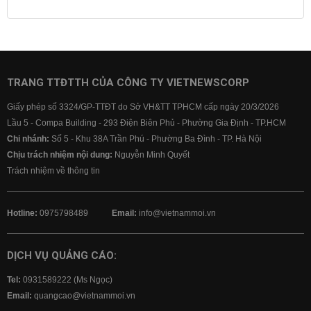
Lãi suất tiết kiệm
Lãi suất tiền gửi
Lãi suất ngân hàng Agribank
Lãi suất ngân hàng Sacombank
Lãi suất ngân hàng BIDV
TRANG TTĐTTH CỦA CÔNG TY VIETNEWSCORP
Lãi suất ngân hàng Vietinbank
Giấy phép số 3324/GP-TTĐT do Sở VH&TT TPHCM cấp ngày 20/3/2026
Lãi suất ngân hàng Vietcombank
Lầu 5 - Compa Building - 293 Điện Biên Phủ - Phường Gia Định - TP.HCM
Chi nhánh:
Số 5 - Khu 38A Trần Phú - Phường Ba Đình - TP. Hà Nội
Chịu trách nhiệm nội dung:
Nguyễn Minh Quyết
Trách nhiệm về thông tin
Hotline:
0975798489
Email:
info@vietnammoi.vn
DỊCH VỤ QUẢNG CÁO:
Tel:
0931589222 (Ms Ngọc)
Email:
quangcao@vietnammoi.vn