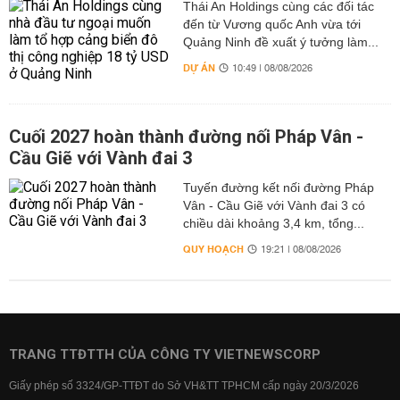
Thái An Holdings cùng các đối tác
đến từ Vương quốc Anh vừa tới
Quảng Ninh đề xuất ý tưởng làm...
DỰ ÁN
10:49 | 08/08/2026
Cuối 2027 hoàn thành đường nối Pháp Vân -
Cầu Giẽ với Vành đai 3
Tuyến đường kết nối đường Pháp
Vân - Cầu Giẽ với Vành đai 3 có
chiều dài khoảng 3,4 km, tổng...
QUY HOẠCH
19:21 | 08/08/2026
TRANG TTĐTTH CỦA CÔNG TY VIETNEWSCORP
Giấy phép số 3324/GP-TTĐT do Sở VH&TT TPHCM cấp ngày 20/3/2026