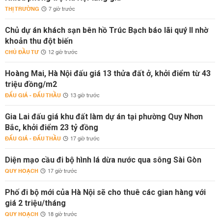
THỊ TRƯỜNG
7 giờ trước
Chủ dự án khách sạn bên hồ Trúc Bạch báo lãi quý II nhờ
khoản thu đột biến
CHỦ ĐẦU TƯ
12 giờ trước
Hoàng Mai, Hà Nội đấu giá 13 thửa đất ở, khởi điểm từ 43
triệu đồng/m2
ĐẤU GIÁ - ĐẤU THẦU
13 giờ trước
Gia Lai đấu giá khu đất làm dự án tại phường Quy Nhơn
Bắc, khởi điểm 23 tỷ đồng
ĐẤU GIÁ - ĐẤU THẦU
17 giờ trước
Diện mạo cầu đi bộ hình lá dừa nước qua sông Sài Gòn
QUY HOẠCH
17 giờ trước
Phố đi bộ mới của Hà Nội sẽ cho thuê các gian hàng với
giá 2 triệu/tháng
QUY HOẠCH
18 giờ trước