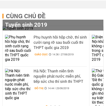
CÙNG CHỦ ĐỀ
Tuyển sinh 2019
Phụ huynh hồi hộp chờ, thí sinh
cười rạng rỡ sau buổi cuối thi
THPT quốc gia 2019
GIÁO DỤC
14:36 | 27/06/2019
Hà Nội: Thanh niên tình
nguyện phát nước miễn phí,
tiếp sức cho thí sinh thi THPT
quốc gia
ĐÔ THỊ
14:44 | 25/06/2019