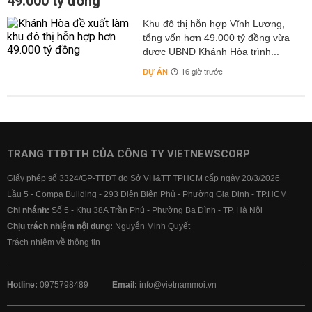
49.000 tỷ đồng
Khu đô thị hỗn hợp Vĩnh Lương,
tổng vốn hơn 49.000 tỷ đồng vừa
được UBND Khánh Hòa trình...
DỰ ÁN
16 giờ trước
TRANG TTĐTTH CỦA CÔNG TY VIETNEWSCORP
Giấy phép số 3324/GP-TTĐT do Sở VH&TT TPHCM cấp ngày 20/3/2026
Lầu 5 - Compa Building - 293 Điện Biên Phủ - Phường Gia Định - TP.HCM
Chi nhánh:
Số 5 - Khu 38A Trần Phú - Phường Ba Đình - TP. Hà Nội
Chịu trách nhiệm nội dung:
Nguyễn Minh Quyết
Trách nhiệm về thông tin
Hotline:
0975798489
Email:
info@vietnammoi.vn