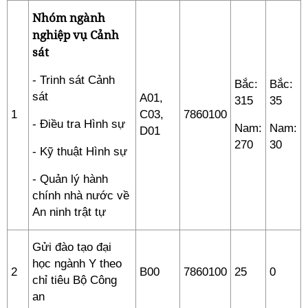
Nhóm ngành
nghiệp vụ Cảnh
sát
- Trinh sát Cảnh
Bắc:
Bắc:
sát
A01,
315
35
1
C03,
7860100
- Điều tra Hình sự
Nam:
Nam:
D01
270
30
- Kỹ thuật Hình sự
- Quản lý hành
chính nhà nước về
An ninh trật tự
Gửi đào tạo đại
học ngành Y theo
2
B00
7860100
25
0
chỉ tiêu Bộ Công
an