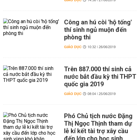
GIÁO DỤC
14:36 | 27/06/2019
Công an hú còi 'hộ tống'
thí sinh ngủ muộn đến
phòng thi
GIÁO DỤC
10:32 | 26/06/2019
Trên 887.000 thí sinh cả
nước bắt đầu kỳ thi THPT
quốc gia 2019
GIÁO DỤC
08:04 | 25/06/2019
Phó Chủ tịch nước Đặng
Thị Ngọc Thịnh tham dự
lễ kí kết tài trợ xây cầu
đến lớp cho học sinh