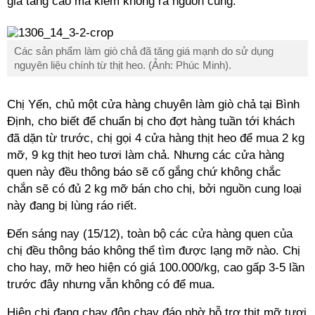
giá tăng cao mà kiếm không ra nguồn cung.
Các sản phẩm làm giò chả đã tăng giá mạnh do sử dụng
nguyên liệu chính từ thịt heo. (Ảnh: Phúc Minh).
Chị Yến, chủ một cửa hàng chuyên làm giò chả tại Bình
Định, cho biết để chuẩn bị cho đợt hàng tuần tới khách
đã dặn từ trước, chị gọi 4 cửa hàng thịt heo để mua 2 kg
mỡ, 9 kg thịt heo tươi làm chả. Nhưng các cửa hàng
quen này đều thông báo sẽ cố gắng chứ không chắc
chắn sẽ có đủ 2 kg mỡ bán cho chị, bởi nguồn cung loại
này đang bị lùng ráo riết.
Đến sáng nay (15/12), toàn bộ các cửa hàng quen của
chị đều thông báo không thể tìm được lạng mỡ nào. Chị
cho hay, mỡ heo hiện có giá 100.000/kg, cao gấp 3-5 lần
trước đây nhưng vẫn không có để mua.
Hiện chị đang chạy đôn chạy đáo nhờ hỗ trợ thịt mỡ tươi