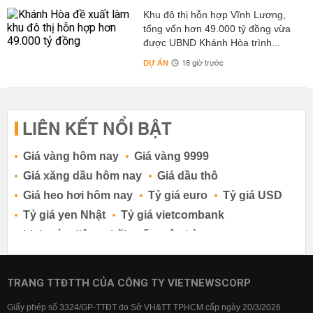
Khu đô thị hỗn hợp Vĩnh Lương,
tổng vốn hơn 49.000 tỷ đồng vừa
được UBND Khánh Hòa trình...
DỰ ÁN
18 giờ trước
LIÊN KẾT NỔI BẬT
Giá vàng hôm nay
Giá vàng 9999
Giá xăng dầu hôm nay
Giá dầu thô
Giá heo hơi hôm nay
Tỷ giá euro
Tỷ giá USD
Tỷ giá yen Nhật
Tỷ giá vietcombank
Lịch cúp điện
Lãi suất ngân hàng
Lãi suất tiết kiệm
Lãi suất tiền gửi
Lãi suất ngân hàng Agribank
TRANG TTĐTTH CỦA CÔNG TY VIETNEWSCORP
Lãi suất ngân hàng Sacombank
Giấy phép số 3324/GP-TTĐT do Sở VH&TT TPHCM cấp ngày 20/3/2026
Lãi suất ngân hàng BIDV