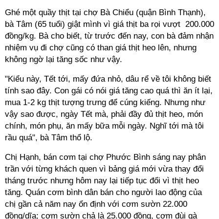
Ghé một quầy thịt tại chợ Bà Chiểu (quận Bình Thạnh),
bà Tâm (65 tuổi) giật mình vì giá thịt ba rọi vượt 200.000
đồng/kg. Bà cho biết, từ trước đến nay, con bà đảm nhận
nhiệm vụ đi chợ cũng có than giá thịt heo lên, nhưng
không ngờ lại tăng sốc như vậy.
"Kiểu này, Tết tới, mấy đứa nhỏ, dâu rể về tôi không biết
tính sao đây. Con gái có nói giá tăng cao quá thì ăn ít lại,
mua 1-2 kg thịt tượng trưng để cúng kiếng. Nhưng như
vậy sao được, ngày Tết mà, phải đầy đủ thịt heo, món
chính, món phụ, ăn mấy bữa mỗi ngày. Nghĩ tới mà tôi
rầu quá", bà Tâm thổ lộ.
Chị Hạnh, bán cơm tại chợ Phước Bình sáng nay phân
trần với từng khách quen vì bảng giá mới vừa thay đổi
tháng trước nhưng hôm nay lại tiếp tục đổi vì thịt heo
tăng. Quán cơm bình dân bán cho người lao động của
chị gần cả năm nay ổn định với cơm sườn 22.000
đồng/dĩa; cơm sườn chả là 25.000 đồng, cơm đùi gà