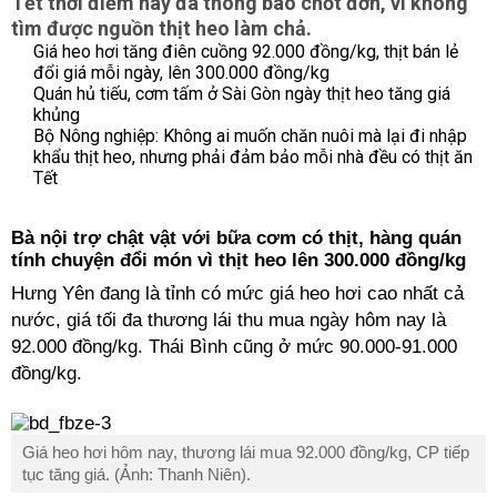
Tết thời điểm này đã thông báo chốt đơn, vì không
tìm được nguồn thịt heo làm chả.
Giá heo hơi tăng điên cuồng 92.000 đồng/kg, thịt bán lẻ
đổi giá mỗi ngày, lên 300.000 đồng/kg
Quán hủ tiếu, cơm tấm ở Sài Gòn ngày thịt heo tăng giá
khủng
Bộ Nông nghiệp: Không ai muốn chăn nuôi mà lại đi nhập
khẩu thịt heo, nhưng phải đảm bảo mỗi nhà đều có thịt ăn
Tết
Bà nội trợ chật vật với bữa cơm có thịt, hàng quán
tính chuyện đổi món vì thịt heo lên 300.000 đồng/kg
Hưng Yên đang là tỉnh có mức giá heo hơi cao nhất cả
nước, giá tối đa thương lái thu mua ngày hôm nay là
92.000 đồng/kg. Thái Bình cũng ở mức 90.000-91.000
đồng/kg.
Giá heo hơi hôm nay, thương lái mua 92.000 đồng/kg, CP tiếp
tục tăng giá. (Ảnh: Thanh Niên).