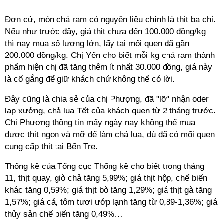
Đơn cử, món chả ram có nguyên liệu chính là thịt ba chỉ.
Nếu như trước đây, giá thịt chưa đến 100.000 đồng/kg
thì nay mua số lượng lớn, lấy tại mối quen đã gần
200.000 đồng/kg. Chị Yến cho biết mỗi kg chả ram thành
phẩm hiện chị đã tăng thêm ít nhất 30.000 đồng, giá này
là cố gắng để giữ khách chứ không thể có lời.
Đây cũng là chia sẻ của chị Phượng, đã "lỡ" nhận oder
lạp xưởng, chả lụa Tết của khách quen từ 2 tháng trước.
Chị Phượng thông tin mấy ngày nay không thể mua
được thịt ngon và mỡ để làm chả lụa, dù đã có mối quen
cung cấp thịt tại Bến Tre.
Thống kê của Tổng cục Thống kê cho biết trong tháng
11, thịt quay, giò chả tăng 5,99%; giá thịt hộp, chế biến
khác tăng 0,59%; giá thịt bò tăng 1,29%; giá thịt gà tăng
1,57%; giá cá, tôm tươi ướp lạnh tăng từ 0,89-1,36%; giá
thủy sản chế biến tăng 0,49%…