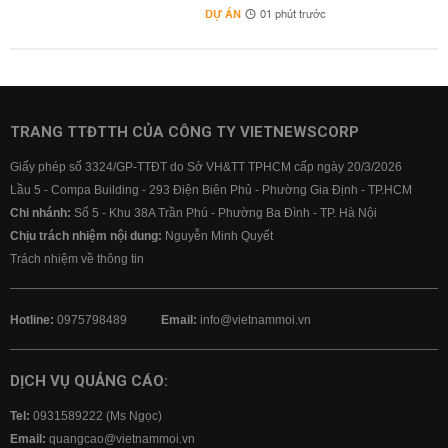
DỰ ÁN
01 phút trước
TRANG TTĐTTH CỦA CÔNG TY VIETNEWSCORP
Giấy phép số 3324/GP-TTĐT do Sở VH&TT TPHCM cấp ngày 20/3/2026
Lầu 5 - Compa Building - 293 Điện Biên Phủ - Phường Gia Định - TP.HCM
Chi nhánh:
Số 5 - Khu 38A Trần Phú - Phường Ba Đình - TP. Hà Nội
Chịu trách nhiệm nội dung:
Nguyễn Minh Quyết
Trách nhiệm về thông tin
Hotline:
0975798489
Email:
info@vietnammoi.vn
DỊCH VỤ QUẢNG CÁO:
Tel:
0931589222 (Ms Ngọc)
Email:
quangcao@vietnammoi.vn