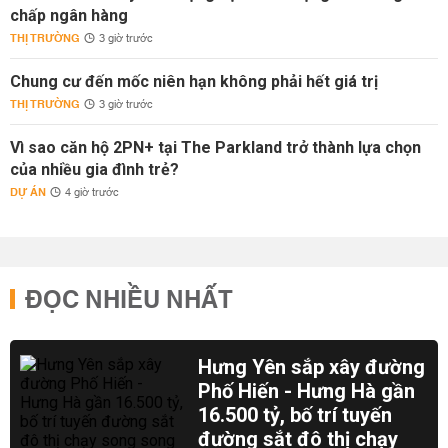
chấp ngân hàng
THỊ TRƯỜNG
3 giờ trước
Chung cư đến mốc niên hạn không phải hết giá trị
THỊ TRƯỜNG
3 giờ trước
Vì sao căn hộ 2PN+ tại The Parkland trở thành lựa chọn
của nhiều gia đình trẻ?
DỰ ÁN
4 giờ trước
ĐỌC NHIỀU NHẤT
Hưng Yên sắp xây đường
Phố Hiến - Hưng Hà gần
16.500 tỷ, bố trí tuyến
đường sắt đô thị chạy