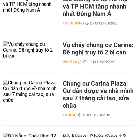
và TP HCM tăng nhanh
nhất Đông Nam Á
THỊ TRƯỜNG
20:42 | 24/01/2026
Vụ cháy chung cư Carina:
Đề nghị truy tố 2 bị can
PHÁP LUẬT
19:14 | 05/04/2019
Chung cư Carina Plaza:
Cư dân được về nhà mình
sau 7 tháng cải tạo, sửa
chữa
THỜI SỰ
15:09 | 19/10/2018
Đà Nẵng: Cháy tầng 12