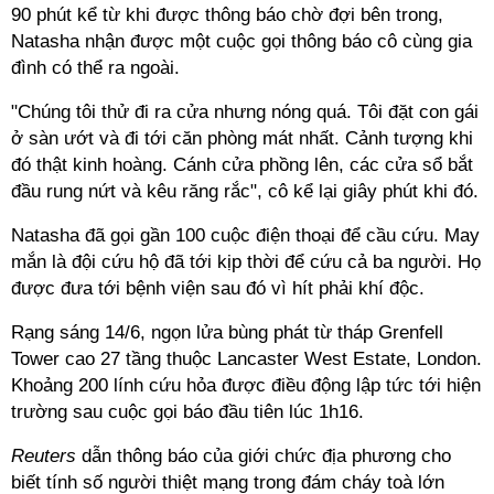
90 phút kể từ khi được thông báo chờ đợi bên trong,
Natasha nhận được một cuộc gọi thông báo cô cùng gia
đình có thể ra ngoài.
"Chúng tôi thử đi ra cửa nhưng nóng quá. Tôi đặt con gái
ở sàn ướt và đi tới căn phòng mát nhất. Cảnh tượng khi
đó thật kinh hoàng. Cánh cửa phồng lên, các cửa sổ bắt
đầu rung nứt và kêu răng rắc", cô kể lại giây phút khi đó.
Natasha đã gọi gần 100 cuộc điện thoại để cầu cứu. May
mắn là đội cứu hộ đã tới kịp thời để cứu cả ba người. Họ
được đưa tới bệnh viện sau đó vì hít phải khí độc.
Rạng sáng 14/6, ngọn lửa bùng phát từ tháp Grenfell
Tower cao 27 tầng thuộc Lancaster West Estate, London.
Khoảng 200 lính cứu hỏa được điều động lập tức tới hiện
trường sau cuộc gọi báo đầu tiên lúc 1h16.
Reuters
dẫn thông báo của giới chức địa phương cho
biết tính số người thiệt mạng trong đám cháy toà lớn