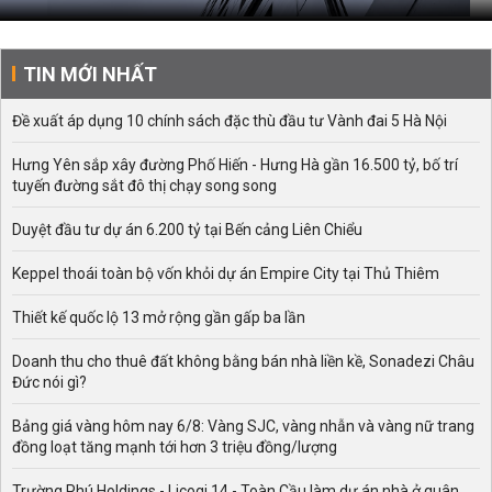
TIN MỚI NHẤT
Đề xuất áp dụng 10 chính sách đặc thù đầu tư Vành đai 5 Hà Nội
Hưng Yên sắp xây đường Phố Hiến - Hưng Hà gần 16.500 tỷ, bố trí
tuyến đường sắt đô thị chạy song song
Duyệt đầu tư dự án 6.200 tỷ tại Bến cảng Liên Chiểu
Keppel thoái toàn bộ vốn khỏi dự án Empire City tại Thủ Thiêm
Thiết kế quốc lộ 13 mở rộng gần gấp ba lần
Doanh thu cho thuê đất không bằng bán nhà liền kề, Sonadezi Châu
Đức nói gì?
Bảng giá vàng hôm nay 6/8: Vàng SJC, vàng nhẫn và vàng nữ trang
đồng loạt tăng mạnh tới hơn 3 triệu đồng/lượng
Trường Phú Holdings - Licogi 14 - Toàn Cầu làm dự án nhà ở quân