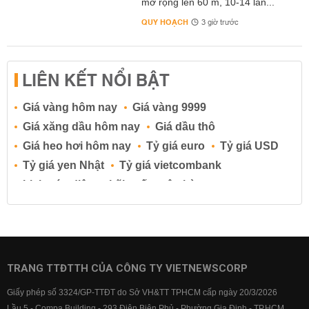
mở rộng lên 60 m, 10-14 làn...
QUY HOẠCH
3 giờ trước
LIÊN KẾT NỔI BẬT
Giá vàng hôm nay
Giá vàng 9999
Giá xăng dầu hôm nay
Giá dầu thô
Giá heo hơi hôm nay
Tỷ giá euro
Tỷ giá USD
Tỷ giá yen Nhật
Tỷ giá vietcombank
Lịch cúp điện
Lãi suất ngân hàng
Lãi suất tiết kiệm
Lãi suất tiền gửi
Lãi suất ngân hàng Agribank
Lãi suất ngân hàng Sacombank
Lãi suất ngân hàng BIDV
TRANG TTĐTTH CỦA CÔNG TY VIETNEWSCORP
Lãi suất ngân hàng Vietinbank
Giấy phép số 3324/GP-TTĐT do Sở VH&TT TPHCM cấp ngày 20/3/2026
Lãi suất ngân hàng Vietcombank
Lầu 5 - Compa Building - 293 Điện Biên Phủ - Phường Gia Định - TP.HCM