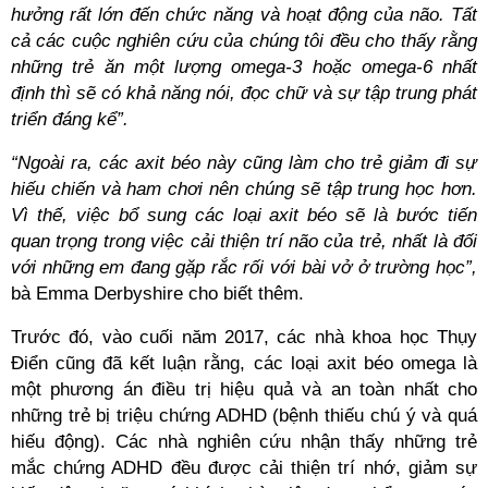
hưởng rất lớn đến chức năng và hoạt động của não. Tất
cả các cuộc nghiên cứu của chúng tôi đều cho thấy rằng
những trẻ ăn một lượng omega-3 hoặc omega-6 nhất
định thì sẽ có khả năng nói, đọc chữ và sự tập trung phát
triển đáng kể”.
“Ngoài ra, các axit béo này cũng làm cho trẻ giảm đi sự
hiếu chiến và ham chơi nên chúng sẽ tập trung học hơn.
Vì thế, việc bổ sung các loại axit béo sẽ là bước tiến
quan trọng trong việc cải thiện trí não của trẻ, nhất là đối
với những em đang gặp rắc rối với bài vở ở trường học”,
bà Emma Derbyshire cho biết thêm.
Trước đó, vào cuối năm 2017, các nhà khoa học Thụy
Điển cũng đã kết luận rằng, các loại axit béo omega là
một phương án điều trị hiệu quả và an toàn nhất cho
những trẻ bị triệu chứng ADHD (bệnh thiếu chú ý và quá
hiếu động). Các nhà nghiên cứu nhận thấy những trẻ
mắc chứng ADHD đều được cải thiện trí nhớ, giảm sự