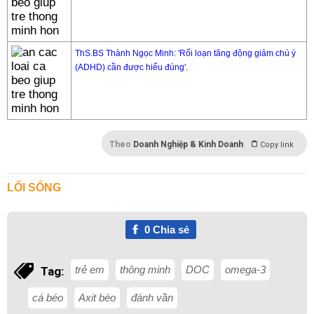
ThS.BS Thành Ngọc Minh: 'Rối loạn tăng động giảm chú ý
(ADHD) cần được hiểu đúng'.
Theo
Doanh Nghiệp & Kinh Doanh
Copy link
LỐI SỐNG
0
Chia sẻ
trẻ em
thông minh
DOC
omega-3
Tag:
cá béo
Axit béo
đánh vần