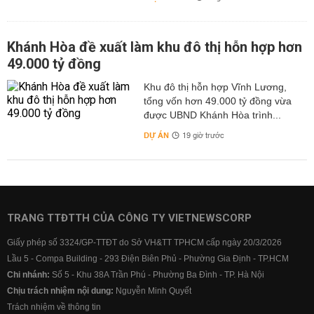
Khánh Hòa đề xuất làm khu đô thị hỗn hợp hơn
49.000 tỷ đồng
Khu đô thị hỗn hợp Vĩnh Lương,
tổng vốn hơn 49.000 tỷ đồng vừa
được UBND Khánh Hòa trình...
DỰ ÁN
19 giờ trước
TRANG TTĐTTH CỦA CÔNG TY VIETNEWSCORP
Giấy phép số 3324/GP-TTĐT do Sở VH&TT TPHCM cấp ngày 20/3/2026
Lầu 5 - Compa Building - 293 Điện Biên Phủ - Phường Gia Định - TP.HCM
Chi nhánh:
Số 5 - Khu 38A Trần Phú - Phường Ba Đình - TP. Hà Nội
Chịu trách nhiệm nội dung:
Nguyễn Minh Quyết
Trách nhiệm về thông tin