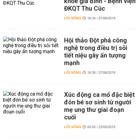
khỏe gia đình - Bệnh viện
ĐKQT Thu Cúc
LỐI SỐNG
16:34 | 27/06/2019
Hội thảo Đột phá công
nghệ trong điều trị sỏi
tiết niệu gây ấn tượng
mạnh
LỐI SỐNG
16:30 | 27/06/2019
Xúc động ca mổ đặc biệt
đón bé sơ sinh từ người
mẹ ung thư giai đoạn
cuối
LỐI SỐNG
00:55 | 23/05/2019