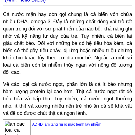
Cá nước mặn hay còn gọi chung là cá biển vốn chứa
nhiều DHA, omega-3. Đây là những chất đóng vai trò rất
quan trọng đối với sự phát triển của não bộ, khả năng ghi
nhớ và kỹ năng tư duy của trẻ. Tuy nhiên, cá biển lại
giàu chất béo. Đối với những bé có hệ tiêu hóa kém, cá
biển có thể gây tiêu chảy, dị ứng hoặc nhiều triệu chứng
khó chịu khác tùy theo cơ địa mỗi bé. Ngoài ra một số
loại cá biển còn bị nhiễm thủy ngân với nồng độ tương
đối cao.
Về các loại cá nước ngọt, phần lớn là cá ít béo nhưng
hàm lượng protein lại cao hơn. Thịt cá nước ngọt rất dễ
tiêu hóa và hấp thụ. Tuy nhiên, cá nước ngọt thường
nhỏ, ít thịt và xương nhiều nên trẻ nhỏ ăn cá sẽ khá vất
vả để có được chút thịt cá ngon lành.
ADHD làm tăng rủi ro mắc bệnh lây nhiễm