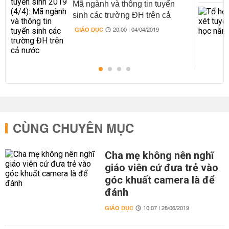
Mã ngành và thông tin tuyển
sinh các trường ĐH trên cả
nước
GIÁO DỤC
20:00 | 04/04/2019
CÙNG CHUYÊN MỤC
Cha mẹ không nên nghĩ
giáo viên cứ đưa trẻ vào
góc khuất camera là để
đánh
GIÁO DỤC
10:07 | 28/06/2019