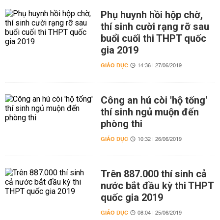
Phụ huynh hồi hộp chờ,
thí sinh cười rạng rỡ sau
buổi cuối thi THPT quốc
gia 2019
GIÁO DỤC
14:36 | 27/06/2019
Công an hú còi 'hộ tống'
thí sinh ngủ muộn đến
phòng thi
GIÁO DỤC
10:32 | 26/06/2019
Trên 887.000 thí sinh cả
nước bắt đầu kỳ thi THPT
quốc gia 2019
GIÁO DỤC
08:04 | 25/06/2019