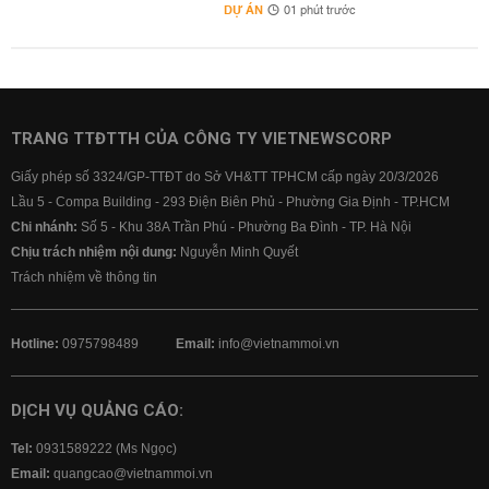
DỰ ÁN
01 phút trước
TRANG TTĐTTH CỦA CÔNG TY VIETNEWSCORP
Giấy phép số 3324/GP-TTĐT do Sở VH&TT TPHCM cấp ngày 20/3/2026
Lầu 5 - Compa Building - 293 Điện Biên Phủ - Phường Gia Định - TP.HCM
Chi nhánh:
Số 5 - Khu 38A Trần Phú - Phường Ba Đình - TP. Hà Nội
Chịu trách nhiệm nội dung:
Nguyễn Minh Quyết
Trách nhiệm về thông tin
Hotline:
0975798489
Email:
info@vietnammoi.vn
DỊCH VỤ QUẢNG CÁO:
Tel:
0931589222 (Ms Ngọc)
Email:
quangcao@vietnammoi.vn