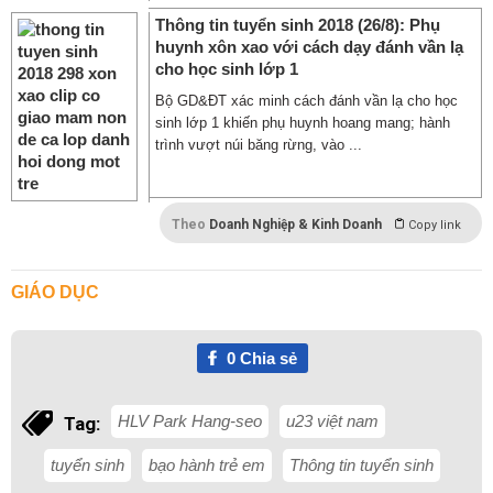
Thông tin tuyển sinh 2018 (26/8): Phụ
huynh xôn xao với cách dạy đánh vần lạ
cho học sinh lớp 1
Bộ GD&ĐT xác minh cách đánh vần lạ cho học
sinh lớp 1 khiến phụ huynh hoang mang; hành
trình vượt núi băng rừng, vào ...
Theo
Doanh Nghiệp & Kinh Doanh
Copy link
GIÁO DỤC
0
Chia sẻ
HLV Park Hang-seo
u23 việt nam
Tag:
tuyển sinh
bạo hành trẻ em
Thông tin tuyển sinh