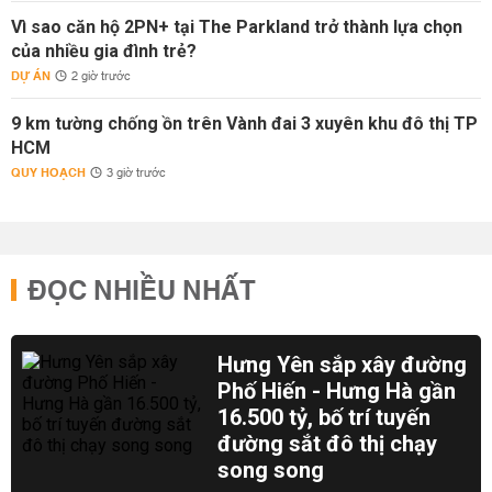
Vì sao căn hộ 2PN+ tại The Parkland trở thành lựa chọn
của nhiều gia đình trẻ?
DỰ ÁN
2 giờ trước
9 km tường chống ồn trên Vành đai 3 xuyên khu đô thị TP
HCM
QUY HOẠCH
3 giờ trước
ĐỌC NHIỀU NHẤT
Hưng Yên sắp xây đường
Phố Hiến - Hưng Hà gần
16.500 tỷ, bố trí tuyến
đường sắt đô thị chạy
song song