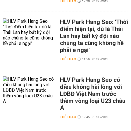
THỂ THAO
12:38 | 01/06/2019
HLV Park Hang Seo: 'Thời
điểm hiện tại, dù là Thái
Lan hay bất kỳ đội nào
chúng ta cũng không hề
phải e ngại'
THỂ THAO
11:56 | 01/06/2019
HLV Park Hang Seo có
điều không hài lòng với
LĐBĐ Việt Nam trước
thềm vòng loại U23 châu
Á
THỂ THAO
12:45 | 21/03/2019