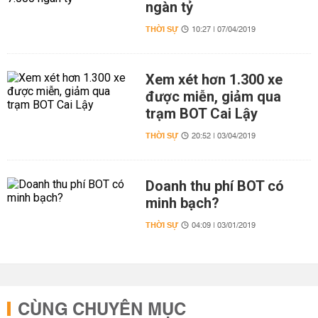
ngàn tỷ
THỜI SỰ
10:27 | 07/04/2019
Xem xét hơn 1.300 xe
được miễn, giảm qua
trạm BOT Cai Lậy
THỜI SỰ
20:52 | 03/04/2019
Doanh thu phí BOT có
minh bạch?
THỜI SỰ
04:09 | 03/01/2019
CÙNG CHUYÊN MỤC