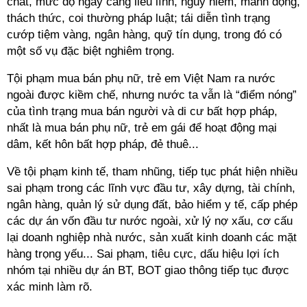
chất, mức độ ngày càng liều lĩnh, nguy hiểm, manh động,
thách thức, coi thường pháp luật; tái diễn tình trạng
cướp tiệm vàng, ngân hàng, quỹ tín dụng, trong đó có
một số vụ đặc biệt nghiêm trọng.
Tội phạm mua bán phụ nữ, trẻ em Việt Nam ra nước
ngoài được kiềm chế, nhưng nước ta vẫn là “điểm nóng”
của tình trạng mua bán người và di cư bất hợp pháp,
nhất là mua bán phụ nữ, trẻ em gái để hoạt động mại
dâm, kết hôn bất hợp pháp, đẻ thuê...
Về tội phạm kinh tế, tham nhũng, tiếp tục phát hiện nhiều
sai phạm trong các lĩnh vực đầu tư, xây dựng, tài chính,
ngân hàng, quản lý sử dụng đất, bảo hiểm y tế, cấp phép
các dự án vốn đầu tư nước ngoài, xử lý nợ xấu, cơ cấu
lại doanh nghiệp nhà nước, sản xuất kinh doanh các mặt
hàng trọng yếu... Sai phạm, tiêu cực, dấu hiệu lợi ích
nhóm tại nhiều dự án BT, BOT giao thông tiếp tục được
xác minh làm rõ.