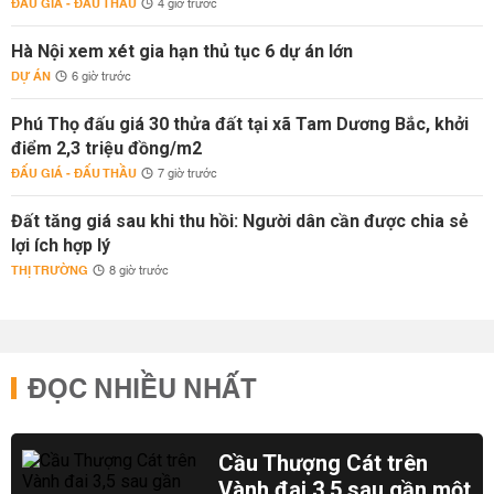
ĐẤU GIÁ - ĐẤU THẦU
4 giờ trước
Hà Nội xem xét gia hạn thủ tục 6 dự án lớn
DỰ ÁN
6 giờ trước
Phú Thọ đấu giá 30 thửa đất tại xã Tam Dương Bắc, khởi
điểm 2,3 triệu đồng/m2
ĐẤU GIÁ - ĐẤU THẦU
7 giờ trước
Đất tăng giá sau khi thu hồi: Người dân cần được chia sẻ
lợi ích hợp lý
THỊ TRƯỜNG
8 giờ trước
ĐỌC NHIỀU NHẤT
Cầu Thượng Cát trên
Vành đai 3,5 sau gần một