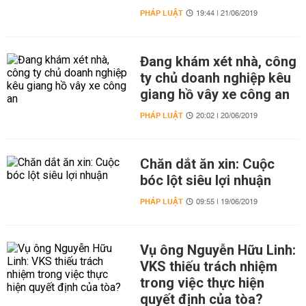
PHÁP LUẬT
19:44 | 21/06/2019
Đang khám xét nhà, công
ty chủ doanh nghiệp kêu
giang hồ vây xe công an
PHÁP LUẬT
20:02 | 20/06/2019
Chăn dắt ăn xin: Cuộc
bóc lột siêu lợi nhuận
PHÁP LUẬT
09:55 | 19/06/2019
Vụ ông Nguyễn Hữu Linh:
VKS thiếu trách nhiệm
trong việc thực hiện
quyết định của tòa?