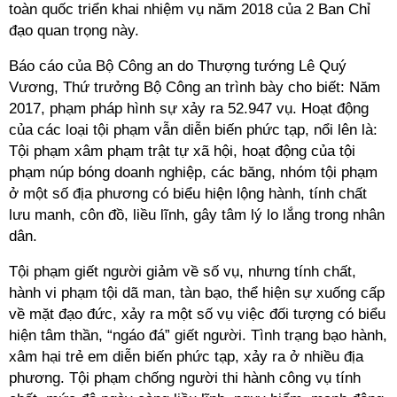
toàn quốc triển khai nhiệm vụ năm 2018 của 2 Ban Chỉ
đạo quan trọng này.
Báo cáo của Bộ Công an do Thượng tướng Lê Quý
Vương, Thứ trưởng Bộ Công an trình bày cho biết: Năm
2017, phạm pháp hình sự xảy ra 52.947 vụ. Hoạt động
của các loại tội phạm vẫn diễn biến phức tạp, nổi lên là:
Tội phạm xâm phạm trật tự xã hội, hoạt động của tội
phạm núp bóng doanh nghiệp, các băng, nhóm tội phạm
ở một số địa phương có biểu hiện lộng hành, tính chất
lưu manh, côn đồ, liều lĩnh, gây tâm lý lo lắng trong nhân
dân.
Tội phạm giết người giảm về số vụ, nhưng tính chất,
hành vi phạm tội dã man, tàn bạo, thể hiện sự xuống cấp
về mặt đạo đức, xảy ra một số vụ việc đối tượng có biểu
hiện tâm thần, “ngáo đá” giết người. Tình trạng bạo hành,
xâm hại trẻ em diễn biến phức tạp, xảy ra ở nhiều địa
phương. Tội phạm chống người thi hành công vụ tính