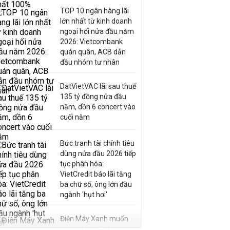
TOP 10 ngân hàng lãi
lớn nhất từ kinh doanh
ngoại hối nửa đầu năm
2026: Vietcombank
quán quân, ACB dẫn
đầu nhóm tư nhân
DatVietVAC lãi sau thuế
135 tỷ đồng nửa đầu
năm, dồn 6 concert vào
cuối năm
Bức tranh tài chính tiêu
dùng nửa đầu 2026 tiếp
tục phân hóa:
VietCredit báo lãi tăng
ba chữ số, ông lớn đầu
ngành 'hụt hơi'
Điện Máy Xanh muốn
phát hành cổ phiếu với