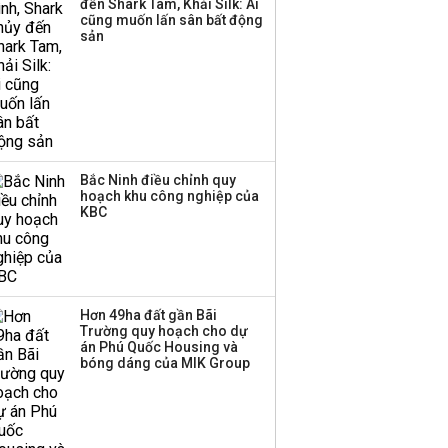
đến Shark Tam, Khải Silk: Ai
Huấn Hoa Hồng bỗng
cũng muốn lấn sân bất động
dưng ‘biến mất’, một
sản
công ty khác đã giải thể
Bắc Ninh điều chỉnh quy
hoạch khu công nghiệp của
KBC
Hơn 49ha đất gần Bãi
Trường quy hoạch cho dự
án Phú Quốc Housing và
bóng dáng của MIK Group