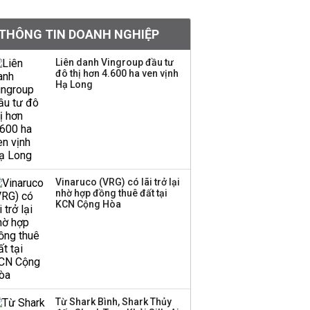
tỷ lệ 1:1 để tăng thanh
khoản
THÔNG TIN DOANH NGHIỆP
Sau nhịp điều chỉnh
Liên danh Vingroup đầu tư
đô thị hơn 4.600 ha ven vịnh
mạnh, CTCK nhìn thấy
Hạ Long
cơ hội ở nhóm cổ phiếu
nào?
Một thương hiệu thời
trang Việt đóng cửa
sau 5 năm hoạt động,
thanh lý toàn bộ cửa
Vinaruco (VRG) có lãi trở lại
nhờ hợp đồng thuê đất tại
hàng
KCN Cộng Hòa
Sau tháng 7 bán ròng
hơn 12.000 tỷ đồng,
khối ngoại đảo chiều
gom hơn 2.000 tỷ đồng
Từ Shark Bình, Shark Thủy
Công ty 100 tỷ của