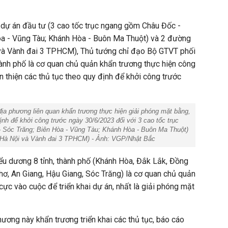
 dự án đầu tư (3 cao tốc trục ngang gồm Châu Đốc -
òa - Vũng Tàu; Khánh Hòa - Buôn Ma Thuột) và 2 đường
 và Vành đai 3 TPHCM), Thủ tướng chỉ đạo Bộ GTVT phối
hành phố là cơ quan chủ quản khẩn trương thực hiện công
n thiện các thủ tục theo quy định để khởi công trước
ịa phương liên quan khẩn trương thực hiện giải phóng mặt bằng,
ịnh để khởi công trước ngày 30/6/2023 đối với 3 cao tốc trục
 Sóc Trăng; Biên Hòa - Vũng Tàu; Khánh Hòa - Buôn Ma Thuột)
4 Hà Nội và Vành đai 3 TPHCM) - Ảnh: VGP/Nhật Bắc
ểu dương 8 tỉnh, thành phố (Khánh Hòa, Đắk Lắk, Đồng
Thơ, An Giang, Hậu Giang, Sóc Trăng) là cơ quan chủ quản
 cực vào cuộc để triển khai dự án, nhất là giải phóng mặt
ương này khẩn trương triển khai các thủ tục, báo cáo