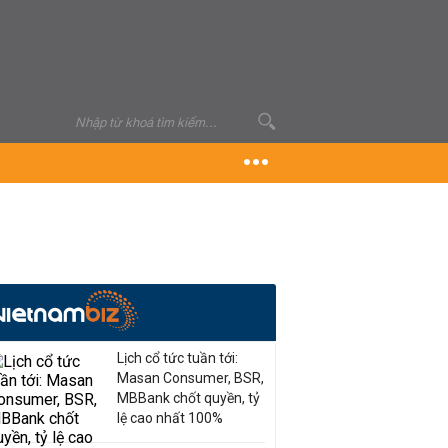
Lịch cổ tức tuần tới:
Masan Consumer, BSR,
MBBank chốt quyền, tỷ
lệ cao nhất 100%