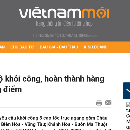
Hà Nội 35.96 °C
|
07:46AM, 08/08/2026
ÁN
CHỦ ĐẦU TƯ
ĐẤU GIÁ - ĐẤU THẦU
KINH DOANH
ộ khởi công, hoàn thành hàng
g điểm
 yêu cầu khởi công 3 cao tốc trục ngang gồm Châu
; Biên Hòa - Vũng Tàu; Khánh Hòa - Buôn Ma Thuột