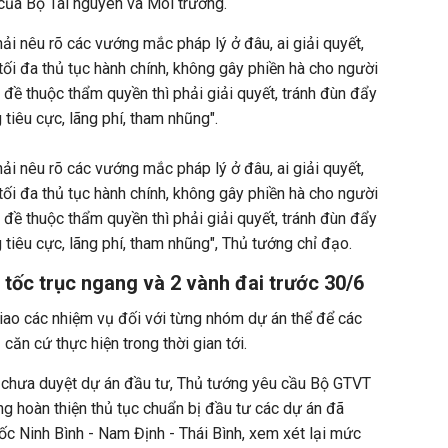
của Bộ Tài nguyên và Môi trường.
hải nêu rõ các vướng mắc pháp lý ở đâu, ai giải quyết,
 tối đa thủ tục hành chính, không gây phiền hà cho người
 đề thuộc thẩm quyền thì phải giải quyết, tránh đùn đẩy
 tiêu cực, lãng phí, tham nhũng".
hải nêu rõ các vướng mắc pháp lý ở đâu, ai giải quyết,
 tối đa thủ tục hành chính, không gây phiền hà cho người
 đề thuộc thẩm quyền thì phải giải quyết, tránh đùn đẩy
 tiêu cực, lãng phí, tham nhũng", Thủ tướng chỉ đạo.
 tốc trục ngang và 2 vành đai trước 30/6
ao các nhiệm vụ đối với từng nhóm dự án thể để các
 căn cứ thực hiện trong thời gian tới.
 chưa duyệt dự án đầu tư, Thủ tướng yêu cầu Bộ GTVT
g hoàn thiện thủ tục chuẩn bị đầu tư các dự án đã
ốc Ninh Bình - Nam Định - Thái Bình, xem xét lại mức