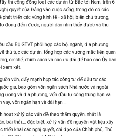
 đẩy thi công đồng loạt các dự án từ Bắc tới Nam, trên 6
 Nghị quyết của Đảng vào cuộc sống, trong đó có các
 phát triển các vùng kinh tế - xã hội; biến chủ trương,
 đo đong đếm được, người dân nhìn thấy được và thụ
u cầu Bộ GTVT phối hợp các bộ, ngành, địa phương
 về thủ tục các dự án; tổng hợp các vướng mắc liên quan
rừng, cơ chế, chính sách và các ưu đãi để báo cáo Ủy ban
i xem xét.
nguồn vốn, đẩy mạnh hợp tác công tư để đầu tư các
 quốc gia, bao gồm vốn ngân sách Nhà nước và ngoài
ng ương và địa phương, vốn đầu tư công trung hạn và
ốn vay, vốn ngắn hạn và dài hạn….
h hoạt xử lý các vấn đề theo thẩm quyền, nhất là
n, bãi thải…; đặc biệt, xử lý vấn đề nguyên vật liệu xây
c triển khai các nghị quyết, chỉ đạo của Chính phủ, Thủ