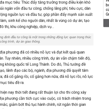
 đa mục tiêu: Thúc đẩy tăng trưởng trong điều kiện khó
iải ngân vốn đầu tư công; chống lãng phí, tiêu cực, dàn
 động nguồn lực và đầu tư; góp phần đẩy mạnh sản xuất
 làm, sinh kế cho người dân, nhất là vùng có dự án; tạo
đô thị, khu công nghiệp, dịch vụ…
 định đầu tư công là một trong những động lực quan trọng thúc
công trình, dự án giao thông.
, địa phương đã có nhiều nỗ lực và đạt kết quả quan
án. Tuy nhiên, nhiều công trình, dự án vẫn chậm tiến độ,
hàng không quốc tế Long Thành. Do đó, Thủ tướng đề
đạo, lãnh đạo các bộ, ngành, địa phương đã quyết tâm
a; đã cố gắng rồi, cố gắng hơn nữa; đã nỗ lực rồi, nỗ lực
mục tiêu đề ra.
iện nay thời tiết đang rất thuận lợi cho thi công xây
địa phương cần tích cực vào cuộc, có trách nhiệm trong
ắc; giảm bớt thủ tục hành chính, rút ngắn thời gian