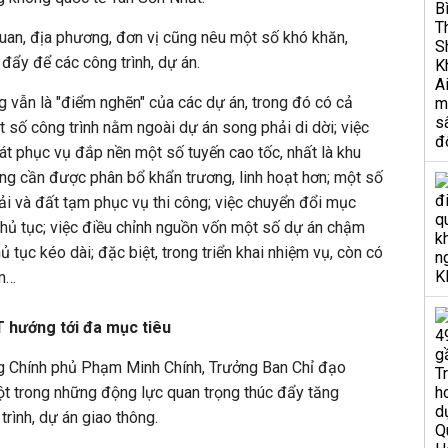
uan, địa phương, đơn vị cũng nêu một số khó khăn,
đẩy để các công trình, dự án.
 vẫn là "điểm nghẽn" của các dự án, trong đó có cả
 số công trình nằm ngoài dự án song phải di dời; việc
cát phục vụ đắp nền một số tuyến cao tốc, nhất là khu
 cần được phân bổ khẩn trương, linh hoạt hơn; một số
hải và đất tạm phục vụ thi công; việc chuyển đổi mục
hủ tục; việc điều chỉnh nguồn vốn một số dự án chậm
ủ tục kéo dài; đặc biệt, trong triển khai nhiệm vụ, còn có
ệm…
T hướng tới đa mục tiêu
ng Chính phủ Phạm Minh Chính, Trưởng Ban Chỉ đạo
ột trong những động lực quan trọng thúc đẩy tăng
trình, dự án giao thông.