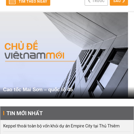
TRƯỚC
SAU
TÌM THEO NGÀY
Cao tốc Mai Sơn – quốc lộ 45
TIN MỚI NHẤT
Keppel thoái toàn bộ vốn khỏi dự án Empire City tại Thủ Thiêm