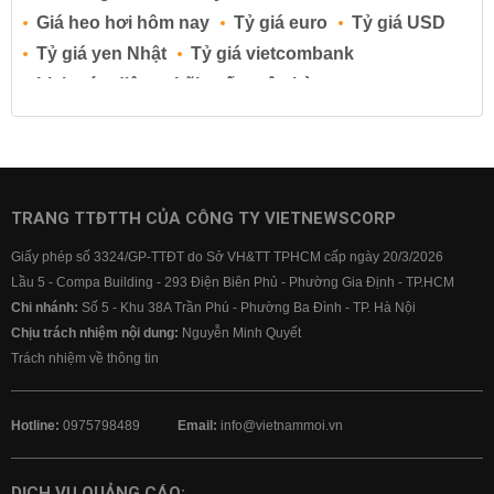
Giá heo hơi hôm nay
Tỷ giá euro
Tỷ giá USD
Tỷ giá yen Nhật
Tỷ giá vietcombank
Lịch cúp điện
Lãi suất ngân hàng
Lãi suất tiết kiệm
Lãi suất tiền gửi
Lãi suất ngân hàng Agribank
Lãi suất ngân hàng Sacombank
Lãi suất ngân hàng BIDV
TRANG TTĐTTH CỦA CÔNG TY VIETNEWSCORP
Lãi suất ngân hàng Vietinbank
Giấy phép số 3324/GP-TTĐT do Sở VH&TT TPHCM cấp ngày 20/3/2026
Lãi suất ngân hàng Vietcombank
Lầu 5 - Compa Building - 293 Điện Biên Phủ - Phường Gia Định - TP.HCM
Chi nhánh:
Số 5 - Khu 38A Trần Phú - Phường Ba Đình - TP. Hà Nội
Chịu trách nhiệm nội dung:
Nguyễn Minh Quyết
Trách nhiệm về thông tin
Hotline:
0975798489
Email:
info@vietnammoi.vn
DỊCH VỤ QUẢNG CÁO: