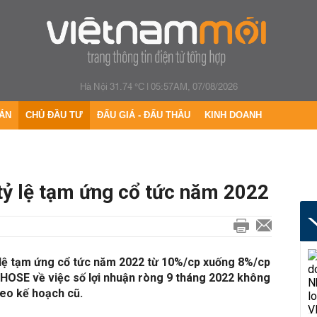
Hà Nội 31.74 °C
|
05:57AM, 07/08/2026
ÁN
CHỦ ĐẦU TƯ
ĐẤU GIÁ - ĐẤU THẦU
KINH DOANH
tỷ lệ tạm ứng cổ tức năm 2022
ỷ lệ tạm ứng cổ tức năm 2022 từ 10%/cp xuống 8%/cp
 HOSE về việc số lợi nhuận ròng 9 tháng 2022 không
heo kế hoạch cũ.