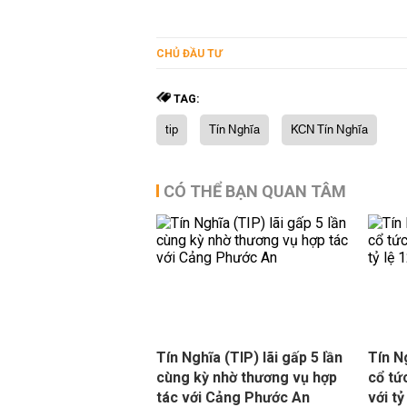
CHỦ ĐẦU TƯ
TAG:
tip
Tín Nghĩa
KCN Tín Nghĩa
CÓ THỂ BẠN QUAN TÂM
Tín Nghĩa (TIP) lãi gấp 5 lần
Tín N
cùng kỳ nhờ thương vụ hợp
cổ tứ
tác với Cảng Phước An
với tỷ