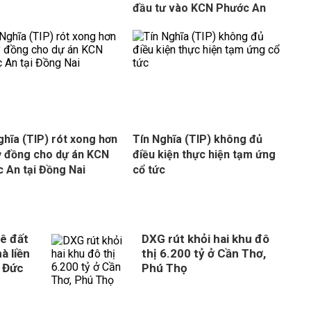
đầu tư vào KCN Phước An
ghĩa (TIP) rót xong hơn
Tín Nghĩa (TIP) không đủ
ỷ đồng cho dự án KCN
điều kiện thực hiện tạm ứng
 An tại Đồng Nai
cổ tức
ê đất
DXG rút khỏi hai khu đô
à liền
thị 6.200 tỷ ở Cần Thơ,
 Đức
Phú Thọ