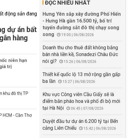
ĐỌC NHIỀU NHẤT
Hưng Yên sắp xây đường Phố Hiến
- Hưng Hà gần 16.500 tỷ, bố trí
tuyến đường sắt đô thị chạy song
g dự án bất
song
19:00 | 06/08/2026
ngân hàng
Doanh thu cho thuê đất không bằng
bán nhà liền kề, Sonadezi Châu Đức
mốc niên hạn
nói gì?
15:26 | 06/08/2026
iá trị
Thiết kế quốc lộ 13 mở rộng gần gấp
ba lần
15:27 | 06/08/2026
n khu đô thị TP
Khu vực Công viên Cầu Giấy sẽ là
điểm bắn pháo hoa và phố đi bộ mới
tại Hà Nội
06:45 | 07/08/2026
TP HCM - Cần Thơ
Duyệt đầu tư dự án 6.200 tỷ tại Bến
cảng Liên Chiểu
15:42 | 06/08/2026