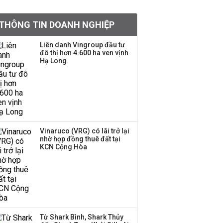
Việt Nam muốn phát
THÔNG TIN DOANH NGHIỆP
triển quỹ hưu trí: Từ tiết
kiệm gia đình thành
Liên danh Vingroup đầu tư
nguồn cấp vốn dài hạn
đô thị hơn 4.600 ha ven vịnh
và kinh nghiệm từ
Hạ Long
Malaysia
Quy mô quỹ PYN Elite
giảm hơn 2.100 tỷ đồng
sau tháng 7 ‘tồi tệ’
Vinaruco (VRG) có lãi trở lại
nhờ hợp đồng thuê đất tại
Iran xem xét cấm tàu
KCN Cộng Hòa
Mỹ qua eo biển
Hormuz, giá dầu bật
tăng trở lại
Thành viên HĐQT
VPBankS xin từ nhiệm
Từ Shark Bình, Shark Thủy