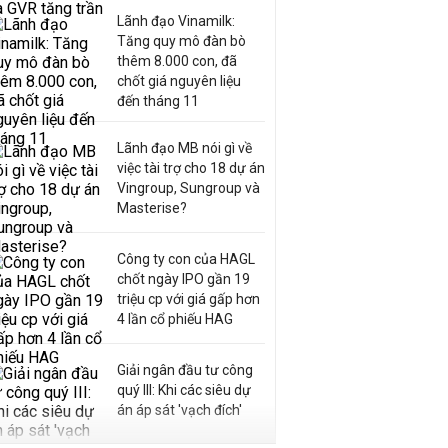
Lãnh đạo Vinamilk:
Tăng quy mô đàn bò
thêm 8.000 con, đã
chốt giá nguyên liệu
đến tháng 11
Lãnh đạo MB nói gì về
việc tài trợ cho 18 dự án
Vingroup, Sungroup và
Masterise?
Công ty con của HAGL
chốt ngày IPO gần 19
triệu cp với giá gấp hơn
4 lần cổ phiếu HAG
Giải ngân đầu tư công
quý III: Khi các siêu dự
án áp sát 'vạch đích'