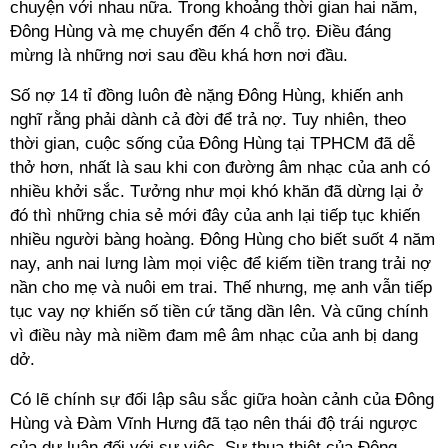
chuyện với nhau nữa. Trong khoảng thời gian hai năm,
Đông Hùng và mẹ chuyển đến 4 chỗ trọ. Điều đáng
mừng là những nơi sau đều khá hơn nơi đầu.
Số nợ 14 tỉ đồng luôn đè nặng Đông Hùng, khiến anh
nghĩ rằng phải dành cả đời để trả nợ. Tuy nhiên, theo
thời gian, cuộc sống của Đông Hùng tại TPHCM đã dễ
thở hơn, nhất là sau khi con đường âm nhạc của anh có
nhiều khởi sắc. Tưởng như mọi khó khăn đã dừng lại ở
đó thì những chia sẻ mới đây của anh lại tiếp tục khiến
nhiều người bàng hoàng. Đông Hùng cho biết suốt 4 năm
nay, anh nai lưng làm mọi việc để kiếm tiền trang trải nợ
nần cho mẹ và nuôi em trai. Thế nhưng, mẹ anh vẫn tiếp
tục vay nợ khiến số tiền cứ tăng dần lên. Và cũng chính
vì điều này mà niềm đam mê âm nhạc của anh bị dang
dở.
Có lẽ chính sự đối lập sâu sắc giữa hoàn cảnh của Đông
Hùng và Đàm Vĩnh Hưng đã tạo nên thái độ trái ngược
của dư luận đối với sự việc. Sự thua thiệt của Đông