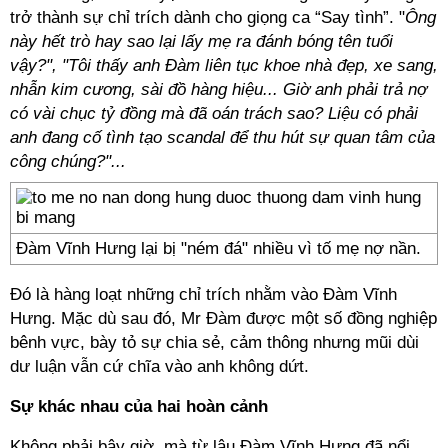
trở thành sự chỉ trích dành cho giọng ca “Say tình”. "
Ông
này hết trò hay sao lại lấy mẹ ra đánh bóng tên tuổi
vậy?", "Tôi thấy anh Đàm liên tục khoe nhà đẹp, xe sang,
nhẫn kim cương, sài đồ hàng hiệu... Giờ anh phải trả nợ
có vài chục tỷ đồng mà đã oán trách sao? Liệu có phải
anh đang cố tình tạo scandal để thu hút sự quan tâm của
công chúng?"...
Đàm Vĩnh Hưng lại bị "ném đá" nhiều vì tố mẹ nợ nần.
Đó là hàng loạt những chỉ trích nhằm vào Đàm Vĩnh
Hưng. Mặc dù sau đó, Mr Đàm được một số đồng nghiệp
bênh vực, bày tỏ sự chia sẻ, cảm thông nhưng mũi dùi
dư luận vẫn cứ chĩa vào anh không dứt.
Sự khác nhau của hai hoàn cảnh
Không phải bây giờ, mà từ lâu Đàm Vĩnh Hưng đã nổi