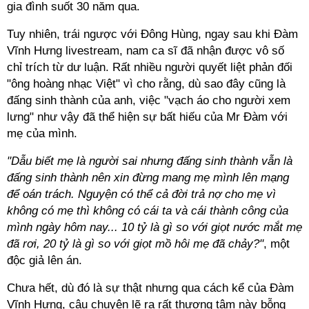
gia đình suốt 30 năm qua.
Tuy nhiên, trái ngược với Đông Hùng, ngay sau khi Đàm
Vĩnh Hưng livestream, nam ca sĩ đã nhận được vô số
chỉ trích từ dư luận. Rất nhiều người quyết liệt phản đối
"ông hoàng nhạc Việt" vì cho rằng, dù sao đây cũng là
đấng sinh thành của anh, việc "vạch áo cho người xem
lưng" như vậy đã thể hiện sự bất hiếu của Mr Đàm với
mẹ của mình.
"Dẫu biết mẹ là người sai nhưng đấng sinh thành vẫn là
đấng sinh thành nên xin đừng mang mẹ mình lên mạng
để oán trách. Nguyện có thể cả đời trả nợ cho mẹ vì
không có mẹ thì không có cái ta và cái thành công của
mình ngày hôm nay... 10 tỷ là gì so với giọt nước mắt mẹ
đã rơi, 20 tỷ là gì so với giọt mồ hôi mẹ đã chảy?"
, một
độc giả lên án.
Chưa hết, dù đó là sự thật nhưng qua cách kể của Đàm
Vĩnh Hưng, câu chuyện lẽ ra rất thương tâm này bỗng