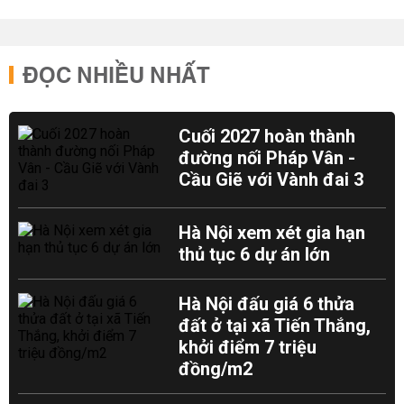
ĐỌC NHIỀU NHẤT
Cuối 2027 hoàn thành
đường nối Pháp Vân -
Cầu Giẽ với Vành đai 3
Hà Nội xem xét gia hạn
thủ tục 6 dự án lớn
Hà Nội đấu giá 6 thửa
đất ở tại xã Tiến Thắng,
khởi điểm 7 triệu
đồng/m2