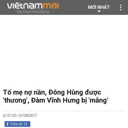
MỚI NHẤT
Tố mẹ nợ nần, Đông Hùng được
'thương', Đàm Vĩnh Hưng bị 'mắng'
07:53 | 31/08/2017
Chia sẻ
15