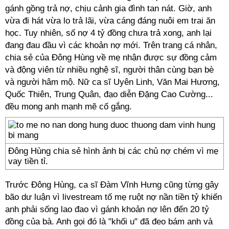
gánh gồng trả nợ, chịu cảnh gia đình tan nát. Giờ, anh
vừa đi hát vừa lo trả lãi, vừa cáng đáng nuôi em trai ăn
học. Tuy nhiên, số nợ 4 tỷ đồng chưa trả xong, anh lại
đang đau đầu vì các khoản nợ mới. Trên trang cá nhân,
chia sẻ của Đông Hùng về mẹ nhận được sự đồng cảm
và động viên từ nhiều nghệ sĩ, người thân cùng bạn bè
và người hâm mộ. Nữ ca sĩ Uyên Linh, Văn Mai Hương,
Quốc Thiên, Trung Quân, đạo diễn Đặng Cao Cường...
đều mong anh mạnh mẽ cố gắng.
Đông Hùng chia sẻ hình ảnh bị các chủ nợ chém vì mẹ
vay tiền tỉ.
Trước Đông Hùng, ca sĩ Đàm Vĩnh Hưng cũng từng gây
bão dư luận vì livestream tố mẹ ruột nợ nần tiền tỷ khiến
anh phải sống lao đao vì gánh khoản nợ lên đến 20 tỷ
đồng của bà. Anh gọi đó là "khối u" đã đeo bám anh và