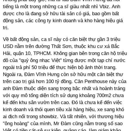
tiếng là một trong những ca sĩ giàu nhất nhì Vbiz. Anh
được cho là đang sở hữu tài sản có giá, bao gồm bất
động sản, các công ty kinh doanh và kho hàng hiệu giá
trị.
Về bất động sản, ca sĩ này có căn biệt thự gần 3 triệu
USD nằm trên đường Thất Sơn, thuộc khu cư xá Bắc
Hải, quận 10, TPHCM. Không gian bên trong căn hộ triệu
đô của "quý ông nhạc Việt" từng được một tạp chí nước
ngoài trả phí 50 triệu để thực hiện bộ ảnh thời trang.
Ngoài ra, Đàm Vĩnh Hưng còn sở hữu một căn biệt thự
trên cao trị giá hơn 100 tỷ đồng. Căn Penthouse này của
anh Đàm thuộc diện sang trọng bậc nhất và hoành tráng
với quy mô tổng diện tích sử dụng khoảng 700m2 chưa
kể đến khu sân vườn trên cao. Đó là chưa kể đến việc
kinh doanh và thói quen tiêu xài hàng hiệu, xe sang khó
ai địch nổi trong showbiz. Và tất nhiên, với thương hiệu
"ông hoàng" của mình, Mr Đàm cũng nằm trong số sao
Việt có tiền cát-sê sự kiện, quảng cáo, làm giám khảo...