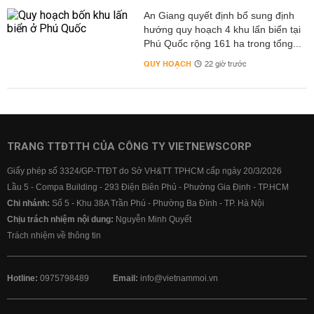
An Giang quyết định bổ sung định
hướng quy hoạch 4 khu lấn biển tại
Phú Quốc rộng 161 ha trong tổng...
QUY HOẠCH
22 giờ trước
TRANG TTĐTTH CỦA CÔNG TY VIETNEWSCORP
Giấy phép số 3324/GP-TTĐT do Sở VH&TT TPHCM cấp ngày 20/3/2026
Lầu 5 - Compa Building - 293 Điện Biên Phủ - Phường Gia Định - TP.HCM
Chi nhánh:
Số 5 - Khu 38A Trần Phú - Phường Ba Đình - TP. Hà Nội
Chịu trách nhiệm nội dung:
Nguyễn Minh Quyết
Trách nhiệm về thông tin
Hotline:
0975798489
Email:
info@vietnammoi.vn