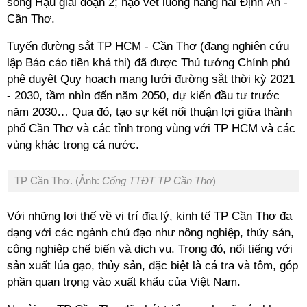
sông Hậu giai đoạn 2; nạo vét luồng hàng hải Định An -
Cần Thơ.
Tuyến đường sắt TP HCM - Cần Thơ (đang nghiên cứu
lập Báo cáo tiền khả thi) đã được Thủ tướng Chính phủ
phê duyệt Quy hoạch mạng lưới đường sắt thời kỳ 2021
- 2030, tầm nhìn đến năm 2050, dự kiến đầu tư trước
năm 2030… Qua đó, tạo sự kết nối thuận lợi giữa thành
phố Cần Thơ và các tỉnh trong vùng với TP HCM và các
vùng khác trong cả nước.
TP Cần Thơ. (Ảnh:
Cổng TTĐT TP Cần Thơ
)
Với những lợi thế về vị trí địa lý, kinh tế TP Cần Thơ đa
dạng với các ngành chủ đạo như nông nghiệp, thủy sản,
công nghiệp chế biến và dịch vụ. Trong đó, nổi tiếng với
sản xuất lúa gạo, thủy sản, đặc biệt là cá tra và tôm, góp
phần quan trọng vào xuất khẩu của Việt Nam.