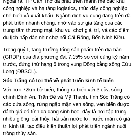
Ngoài ra, TP Cần Thơ đã phát triển mạnh mẽ các khu
công nghiệp và hạ tầng logistics, thúc đẩy công nghiệp
chế biến và xuất khẩu. Ngành dịch vụ cũng đang trên đà
phát triển nhanh chóng, nhờ vào sự gia tăng của các
trung tâm thương mại, khu vui chơi giải trí, và các điểm
du lịch hấp dẫn như chợ nổi Cái Răng, Bến Ninh Kiều.
Trong quý I, tăng trưởng tổng sản phẩm trên địa bàn
(GRDP) của địa phương đạt 7,15% so với cùng kỳ năm
trước, đứng thứ hạng 6 trong vùng Đồng bằng sông Cửu
Long (ĐBSCL).
Sóc Trăng có lợi thế về phát triển kinh tế biển
Với hơn 72km bờ biển, thông ra biển với 3 cửa sông
chính Định An, Trần Đề và Mỹ Thanh, tỉnh Sóc Trăng có
các cửa sông, rừng ngập mặn ven sông, ven biển được
đánh giá có tính đa dạng sinh học, đây là nơi tập trung
nhiều giống loài thủy, hải sản nước lợ, nước mặn có giá
trị kinh tế, tạo điều kiện thuận lợi phát triển ngành nuôi
trồng thủy sản.