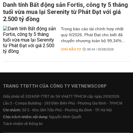
Danh tính Bất động sản Fortis, công ty 5 tháng
tuổi vừa mua lại Serenity từ Phát Đạt với giá
2.500 tỷ đồng
Trong báo cáo tài chính hợp nhất
quý II/2026, Phát Đạt cho biết đã
chuyển nhượng toàn bộ 99,34%...
CHỦ ĐẦU TƯ
06:44 | 05/08/2026
TRANG TTĐTTH CỦA CÔNG TY VIETNEWSCORP
Giấy phép số 3324/GP-TTĐT do Sở VH&TT TPHCM cấp ngày 20/3/2026
Lầu 5 - Compa Building - 293 Điện Biên Phủ - Phường Gia Định - TP.HCM
Chi nhánh:
Số 5 - Khu 38A Trần Phú - Phường Ba Đình - TP. Hà Nội
Chịu trách nhiệm nội dung:
Nguyễn Minh Quyết
Trách nhiệm về thông tin