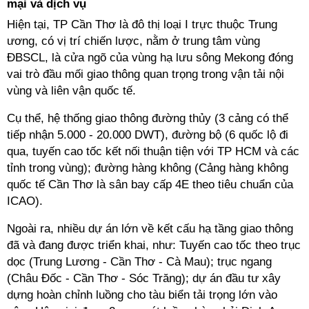
mại và dịch vụ
Hiện tại, TP Cần Thơ là đô thị loại I trực thuộc Trung
ương, có vị trí chiến lược, nằm ở trung tâm vùng
ĐBSCL, là cửa ngõ của vùng hạ lưu sông Mekong đóng
vai trò đầu mối giao thông quan trọng trong vận tải nội
vùng và liên vận quốc tế.
Cụ thể, hệ thống giao thông đường thủy (3 cảng có thể
tiếp nhận 5.000 - 20.000 DWT), đường bộ (6 quốc lộ đi
qua, tuyến cao tốc kết nối thuận tiện với TP HCM và các
tỉnh trong vùng); đường hàng không (Cảng hàng không
quốc tế Cần Thơ là sân bay cấp 4E theo tiêu chuẩn của
ICAO).
Ngoài ra, nhiều dự án lớn về kết cấu hạ tầng giao thông
đã và đang được triển khai, như: Tuyến cao tốc theo trục
dọc (Trung Lương - Cần Thơ - Cà Mau); trục ngang
(Châu Đốc - Cần Thơ - Sóc Trăng); dự án đầu tư xây
dựng hoàn chỉnh luồng cho tàu biển tải trọng lớn vào