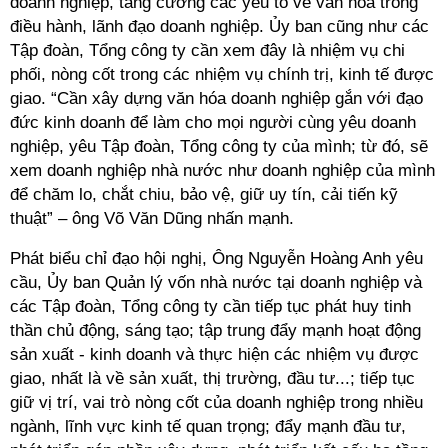
doanh nghiệp, tăng cường các yếu tố về văn hóa trong
điều hành, lãnh đạo doanh nghiệp. Ủy ban cũng như các
Tập đoàn, Tổng công ty cần xem đây là nhiệm vụ chi
phối, nòng cốt trong các nhiệm vụ chính trị, kinh tế được
giao. “Cần xây dựng văn hóa doanh nghiệp gắn với đạo
đức kinh doanh để làm cho mọi người cùng yêu doanh
nghiệp, yêu Tập đoàn, Tổng công ty của mình; từ đó, sẽ
xem doanh nghiệp nhà nước như doanh nghiệp của mình
để chăm lo, chắt chiu, bảo vệ, giữ uy tín, cải tiến kỹ
thuật” – ông Võ Văn Dũng nhấn mạnh.
Phát biểu chỉ đạo hội nghị, Ông Nguyễn Hoàng Anh yêu
cầu, Ủy ban Quản lý vốn nhà nước tại doanh nghiệp và
các Tập đoàn, Tổng công ty cần tiếp tục phát huy tinh
thần chủ động, sáng tạo; tập trung đẩy mạnh hoạt động
sản xuất - kinh doanh và thực hiện các nhiệm vụ được
giao, nhất là về sản xuất, thị trường, đầu tư...; tiếp tục
giữ vị trí, vai trò nòng cốt của doanh nghiệp trong nhiều
ngành, lĩnh vực kinh tế quan trọng; đẩy mạnh đầu tư,