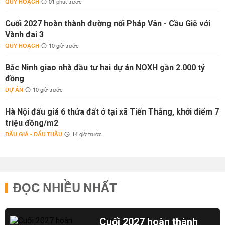
QUY HOẠCH
01 phút trước
Cuối 2027 hoàn thành đường nối Pháp Vân - Cầu Giẽ với
Vành đai 3
QUY HOẠCH
10 giờ trước
Bắc Ninh giao nhà đầu tư hai dự án NOXH gần 2.000 tỷ
đồng
DỰ ÁN
10 giờ trước
Hà Nội đấu giá 6 thửa đất ở tại xã Tiến Thắng, khởi điểm 7
triệu đồng/m2
ĐẤU GIÁ - ĐẤU THẦU
14 giờ trước
ĐỌC NHIỀU NHẤT
Cuối 2027 hoàn thành