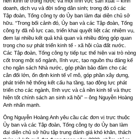
nền kinh tế trong nước và mọi lĩnh vực sản xuất – kinh
doanh, dịch vụ và đời sống dân sinh; trong đó có các
Tập đoàn, Tổng công ty do Ủy ban làm đại diện chủ sở
hữu. “Trong bối cảnh đó, Ủy ban và các Tập đoàn, Tổng
công ty đã nỗ lực cao, triển khai quyết liệt các nhiệm vụ,
đem lại nhiều kết quả khả quan và nhiều đóng góp quan
trọng cho sự phát triển kinh tế - xã hội của đất nước.
Các Tập đoàn, Tổng công ty tiếp tục thể hiện vai trò nòng
cốt trong một số ngành, lĩnh vực, tạo nguồn thu đáng kể
cho ngân sách Nhà nước, góp phần bảo đảm cho các
cân đối lớn, ổn định kinh tế vĩ mô, góp phần xây dựng,
phát triển hệ thống kết cấu hạ tầng, tạo động lực phát
triển cho các ngành, lĩnh vực và cả nền kinh tế và thực
hiện tốt chính sách an sinh xã hội” – ông Nguyễn Hoàng
Anh nhấn mạnh.
Ông Nguyễn Hoàng Anh yêu cầu các đơn vị trực thuộc
Ủy ban và các Tập đoàn, Tổng công ty do Ủy ban làm
đại diện chủ sở hữu tập trung đánh giá khó khăn, thách