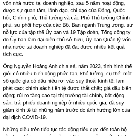
vốn nhà nước tại doanh nghiệp, sau 5 năm hoạt động,
được sự quan tâm, lãnh đạo, chỉ đạo của Đảng, Quốc
hội, Chính phủ, Thủ tướng và các Phó Thủ tướng Chính
phủ, sự phối hợp của các Bộ, Ban ngành Trung ương, sự
nỗ lực của tập thể Ủy ban và 19 Tập đoàn, Tổng công ty
do Ủy ban làm đại diện chủ sở hữu, Ủy ban Quản lý vốn
nhà nước tại doanh nghiệp đã đạt được nhiều kết quả
tích cực.
Ông Nguyễn Hoàng Anh chia sẻ, năm 2023, tình hình thế
giới có nhiều biến động phức tạp, khó lường, cụ thể: một
số quốc gia có dấu hiệu rơi vào suy thoái kinh tế; lạm
phát cao; chính sách tiền tệ được thắt chặt; giá dầu biến
động; rủi ro tăng cao tại thị trường tài chính, bất động
sản, trái phiếu doanh nghiệp ở nhiều quốc gia; đà suy
giảm kinh tế từ những năm trước do ảnh hưởng lớn của
đại dịch COVID-19.
Những điều trên tiếp tục tác động tiêu cực đến toàn bộ