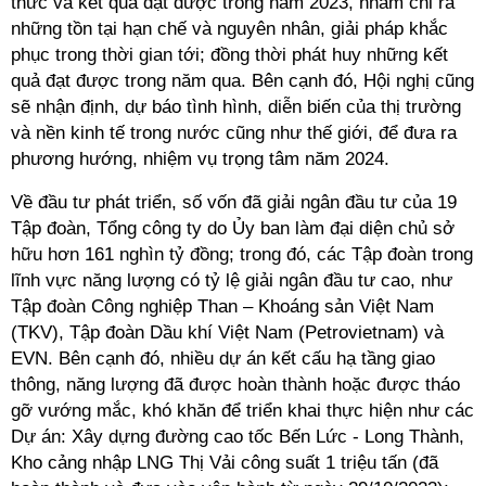
thức và kết quả đạt được trong năm 2023, nhằm chỉ ra
những tồn tại hạn chế và nguyên nhân, giải pháp khắc
phục trong thời gian tới; đồng thời phát huy những kết
quả đạt được trong năm qua. Bên cạnh đó, Hội nghị cũng
sẽ nhận định, dự báo tình hình, diễn biến của thị trường
và nền kinh tế trong nước cũng như thế giới, để đưa ra
phương hướng, nhiệm vụ trọng tâm năm 2024.
Về đầu tư phát triển, số vốn đã giải ngân đầu tư của 19
Tập đoàn, Tổng công ty do Ủy ban làm đại diện chủ sở
hữu hơn 161 nghìn tỷ đồng; trong đó, các Tập đoàn trong
lĩnh vực năng lượng có tỷ lệ giải ngân đầu tư cao, như
Tập đoàn Công nghiệp Than – Khoáng sản Việt Nam
(TKV), Tập đoàn Dầu khí Việt Nam (Petrovietnam) và
EVN. Bên cạnh đó, nhiều dự án kết cấu hạ tầng giao
thông, năng lượng đã được hoàn thành hoặc được tháo
gỡ vướng mắc, khó khăn để triển khai thực hiện như các
Dự án: Xây dựng đường cao tốc Bến Lức - Long Thành,
Kho cảng nhập LNG Thị Vải công suất 1 triệu tấn (đã