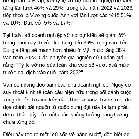
đứng đầu là Pháp, với tỷ lệ vỡ nợ doanh nghiệp dự kiến
tăng lần lượt 46% và 29% trong các năm 2022 và 2023,
tiếp theo là Vương quốc Anh với lần lượt các tỷ lệ 51%
và 10%, Đức với 5% và 17%.
Tại Italy, số doanh nghiệp vỡ nợ dự kiến sẽ giảm 6%
trong năm nay, trước khi tăng đến 36% trong năm tới.
Sự gia tăng sẽ mạnh hơn nhiều ở Mỹ, mức tăng 38%
vào năm 2023. Các chuyên gia nghiên cứu đánh giá
rằng: "Tỷ lệ vỡ nợ của toàn khu vực sẽ vượt quá mức
trước đại dịch vào cuối năm 2022".
Vận đen đang đeo bám các chủ doanh nghiệp. Nguy cơ
suy thoái kinh tế toàn cầu hiện hữu trong bối cảnh cuộc
xung đột ở Ukraine kéo dài. Theo Allianz Trade, mối đe
dọa chính bắt nguồn từ cuộc xung đột này là lạm phát,
được thúc đẩy bởi một cuộc khủng hoảng năng lượng
chưa từng có.
Điều này tạo ra một "cú sốc về năng suất", đặc biệt có