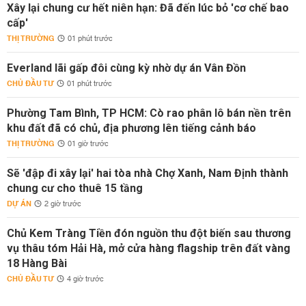
Xây lại chung cư hết niên hạn: Đã đến lúc bỏ 'cơ chế bao
cấp'
THỊ TRƯỜNG
01 phút trước
Everland lãi gấp đôi cùng kỳ nhờ dự án Vân Đồn
CHỦ ĐẦU TƯ
01 phút trước
Phường Tam Bình, TP HCM: Cò rao phân lô bán nền trên
khu đất đã có chủ, địa phương lên tiếng cảnh báo
THỊ TRƯỜNG
01 giờ trước
Sẽ 'đập đi xây lại' hai tòa nhà Chợ Xanh, Nam Định thành
chung cư cho thuê 15 tầng
DỰ ÁN
2 giờ trước
Chủ Kem Tràng Tiền đón nguồn thu đột biến sau thương
vụ thâu tóm Hải Hà, mở cửa hàng flagship trên đất vàng
18 Hàng Bài
CHỦ ĐẦU TƯ
4 giờ trước