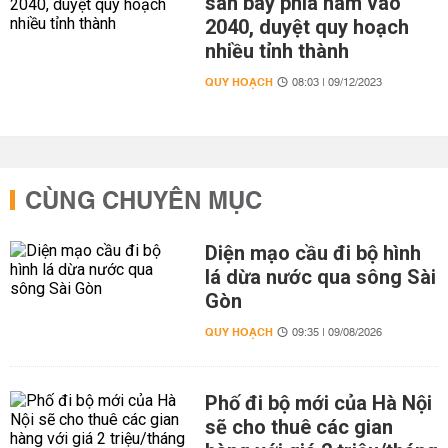
sân bay phía nam vào
2040, duyệt quy hoạch
nhiều tỉnh thành
QUY HOẠCH
08:03 | 09/12/2023
CÙNG CHUYÊN MỤC
Diện mạo cầu đi bộ hình
lá dừa nước qua sông Sài
Gòn
QUY HOẠCH
09:35 | 09/08/2026
Phố đi bộ mới của Hà Nội
sẽ cho thuê các gian