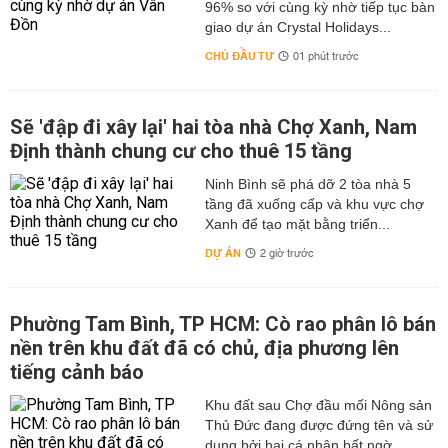
96% so với cùng kỳ nhờ tiếp tục bàn
giao dự án Crystal Holidays...
CHỦ ĐẦU TƯ
01 phút trước
Sẽ 'đập đi xây lại' hai tòa nhà Chợ Xanh, Nam
Định thành chung cư cho thuê 15 tầng
Ninh Bình sẽ phá dỡ 2 tòa nhà 5
tầng đã xuống cấp và khu vực chợ
Xanh để tạo mặt bằng triển...
DỰ ÁN
2 giờ trước
Phường Tam Bình, TP HCM: Cò rao phân lô bán
nền trên khu đất đã có chủ, địa phương lên
tiếng cảnh báo
Khu đất sau Chợ đầu mối Nông sản
Thủ Đức đang được đứng tên và sử
dụng bởi hai cá nhân bất ngờ...