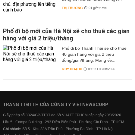
THỊ TRƯỜNG
01 giờ trước
Phố đi bộ mới của Hà Nội sẽ cho thuê các gian
hàng với giá 2 triệu/tháng
Phố đi bộ Thành Thái sẽ cho thuê
40 gian hàng với giá 2 triệu
đồng/gian/tháng. Mang về...
QUY HOẠCH
09:33 | 09/08/2026
TRANG TTĐTTH CỦA CÔNG TY VIETNEWSCORP
Giấy phép số 3324/GP-TTĐT do Sở VH&TT TPHCM cấp ngày 20/3/2026
Lầu 5 - Compa Building - 293 Điện Biên Phủ - Phường Gia Định - TP.HCM
Chi nhánh:
Số 5 - Khu 38A Trần Phú - Phường Ba Đình - TP. Hà Nội