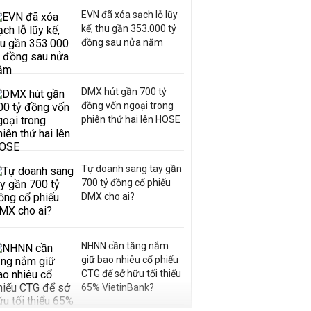
EVN đã xóa sạch lỗ lũy
kế, thu gần 353.000 tỷ
đồng sau nửa năm
DMX hút gần 700 tỷ
đồng vốn ngoại trong
phiên thứ hai lên HOSE
Tự doanh sang tay gần
700 tỷ đồng cổ phiếu
DMX cho ai?
NHNN cần tăng nắm
giữ bao nhiêu cổ phiếu
CTG để sở hữu tối thiểu
65% VietinBank?