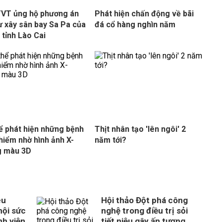
VT ủng hộ phương án
Phát hiện chấn động về bãi
ư xây sân bay Sa Pa của
đá cổ hàng nghìn năm
tỉnh Lào Cai
ể phát hiện những bệnh
Thịt nhân tạo 'lên ngôi' 2
hiểm nhờ hình ảnh X-
năm tới?
g màu 3D
êu
Hội thảo Đột phá công
hội sức
nghệ trong điều trị sỏi
nh viện
tiết niệu gây ấn tượng