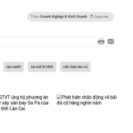
Theo
Doanh Nghiệp & Kinh Doanh
Copy link
rau xanh
sa sút trí nhớ
các loại rau củ