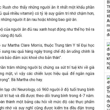
c Rush cho thấy những người ăn ít nhất một khẩu phần
ủ quả nhiều vitamin) có tỷ lệ suy giảm trí nhớ chậm hơn,
i những người ít ăn rau hoặc không bao giờ ăn.
ộ của người ăn đủ rau xanh hoạt động như thể họ trẻ ra
 cùng độ tuổi.
o sư Martha Clare Morris, thuộc Trung tâm Y tế Đại học
ổ sung rau quả hàng ngày trong chế độ ăn uống chính là
 và bảo đảm sức khoẻ cho bản thân”.
hần trăm những người bị chứng sa sút trí tuệ khi về già
ng mặt, vì vậy các chiến lược hiệu quả để ngăn ngừa
trọng”. Bà Martha cho hay.
n tạp chí Neurology, có 960 người ở độ tuổi trung bình
t trí tuệ và đã được theo dõi trung bình trong 4-7 năm.
oàn thành một bảng câu hỏi về mức độ các thực phẩm
ghi nhớ và suy nghĩ cũng được kiểm tra đều đặn trong