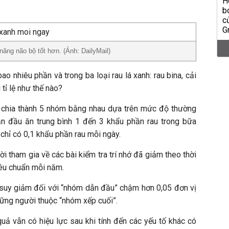
năng não bộ tốt hơn. (Ảnh: DailyMail)
o nhiêu phần và trong ba loại rau lá xanh: rau bina, cải
 tỉ lệ như thế nào?
chia thành 5 nhóm bằng nhau dựa trên mức độ thường
n đầu ăn trung bình 1 đến 3 khẩu phần rau trong bữa
 chỉ có 0,1 khẩu phần rau mỗi ngày.
i tham gia về các bài kiểm tra trí nhớ đã giảm theo thời
tiêu chuẩn mỗi năm.
ệ suy giảm đối với “nhóm dẫn đầu” chậm hơn 0,05 đơn vị
những người thuộc “nhóm xếp cuối”.
uả vẫn có hiệu lực sau khi tính đến các yếu tố khác có