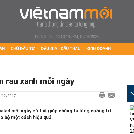
Hà Nội 25.1 °C
|
07:45PM, 07/08/2026
ÁN
CHỦ ĐẦU TƯ
ĐẤU GIÁ - ĐẤU THẦU
KINH DOANH
ăn rau xanh mỗi ngày
1/12/2017
salad mỗi ngày có thể giúp chúng ta tăng cường trí
ão bộ một cách hiệu quả.