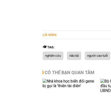
LỐI SỐNG
TAG:
nghiên cứu
não bộ
người cao tuổi
CÓ THỂ BẠN QUAN TÂM