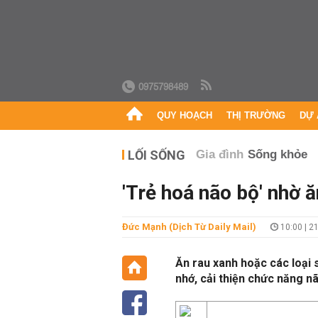
0975798489
QUY HOẠCH
THỊ TRƯỜNG
DỰ 
LỐI SỐNG
Gia đình
Sống khỏe
'Trẻ hoá não bộ' nhờ 
Đức Mạnh (Dịch Từ Daily Mail)
10:00 | 2
Ăn rau xanh hoặc các loại 
nhớ, cải thiện chức năng n