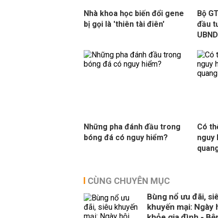
Nhà khoa học biến đổi gene
Bộ GT
bị gọi là 'thiên tài điên'
đầu t
UBND 
Những pha đánh đầu trong
Có th
bóng đá có nguy hiểm?
nguy 
quan
CÙNG CHUYÊN MỤC
Bùng nổ ưu đãi, si
khuyến mại: Ngày 
khỏe gia đình - Bệ