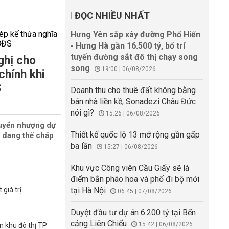
ĐỌC NHIỀU NHẤT
Hưng Yên sắp xây đường Phố Hiến
- Hưng Hà gần 16.500 tỷ, bố trí
tuyến đường sắt đô thị chạy song
ghị cho
song
19:00 | 06/08/2026
chính khi
S
Doanh thu cho thuê đất không bằng
bán nhà liền kề, Sonadezi Châu Đức
nói gì?
15:26 | 06/08/2026
uyển nhượng dự
Thiết kế quốc lộ 13 mở rộng gần gấp
n đang thế chấp
ba lần
15:27 | 06/08/2026
Khu vực Công viên Cầu Giấy sẽ là
điểm bắn pháo hoa và phố đi bộ mới
giá trị
tại Hà Nội
06:45 | 07/08/2026
Duyệt đầu tư dự án 6.200 tỷ tại Bến
cảng Liên Chiểu
15:42 | 06/08/2026
n khu đô thị TP