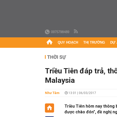
0975798489
QUY HOẠCH
THỊ TRƯỜNG
DỰ 
THỜI SỰ
Triều Tiên đáp trả, th
Malaysia
Như Tâm
13:01 | 06/03/2017
Triều Tiên hôm nay thông b
được chào đón", đề nghị ng