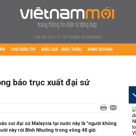
Hà Nội 28.5 °C
|
07:58AM, 07/08/2026
ÁN
CHỦ ĐẦU TƯ
ĐẤU GIÁ - ĐẤU THẦU
KINH DOANH
ông báo trục xuất đại sứ
áo coi đại sứ Malaysia tại nước này là "người không
ười này rời Bình Nhưỡng trong vòng 48 giờ.