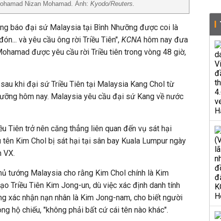
n Mohamad Nizan Mohamad. Ảnh:
Kyodo/Reuters.
ông báo đại sứ Malaysia tại Bình Nhưỡng được coi là
n... và yêu cầu ông rời Triều Tiên",
KCNA
hôm nay đưa
ohamad được yêu cầu rời Triều tiên trong vòng 48 giờ,
 sau khi đại sứ Triều Tiên tại Malaysia Kang Chol từ
ưỡng hôm nay. Malaysia yêu cầu đại sứ Kang về nước
ều Tiên trở nên căng thẳng liên quan đến vụ sát hại
tên Kim Chol bị sát hại tại sân bay Kuala Lumpur ngày
h VX.
hủ tướng Malaysia cho rằng Kim Chol chính là Kim
ạo Triều Tiên Kim Jong-un, dù việc xác định danh tính
ông xác nhận nạn nhân là Kim Jong-nam, cho biết người
ong hộ chiếu, "không phải bất cứ cái tên nào khác".