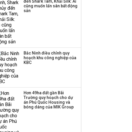
đến Shark Tam, Khải Silk: Ai
cũng muốn lấn sân bất động
Thành viên HĐQT
sản
VPBankS xin từ nhiệm
Bắc Ninh điều chỉnh quy
hoạch khu công nghiệp của
KBC
Hơn 49ha đất gần Bãi
Trường quy hoạch cho dự
án Phú Quốc Housing và
bóng dáng của MIK Group