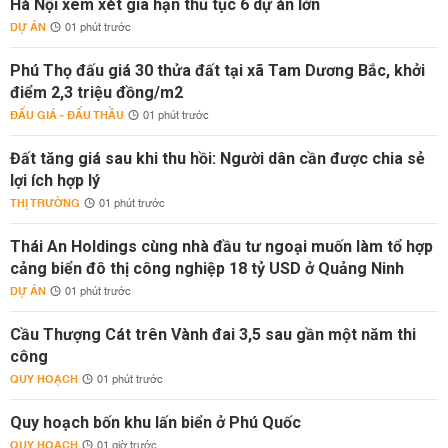
Hà Nội xem xét gia hạn thủ tục 6 dự án lớn
DỰ ÁN
01 phút trước
Phú Thọ đấu giá 30 thửa đất tại xã Tam Dương Bắc, khởi
điểm 2,3 triệu đồng/m2
ĐẤU GIÁ - ĐẤU THẦU
01 phút trước
Đất tăng giá sau khi thu hồi: Người dân cần được chia sẻ
lợi ích hợp lý
THỊ TRƯỜNG
01 phút trước
Thái An Holdings cùng nhà đầu tư ngoại muốn làm tổ hợp
cảng biển đô thị công nghiệp 18 tỷ USD ở Quảng Ninh
DỰ ÁN
01 phút trước
Cầu Thượng Cát trên Vành đai 3,5 sau gần một năm thi
công
QUY HOẠCH
01 phút trước
Quy hoạch bốn khu lấn biển ở Phú Quốc
QUY HOẠCH
01 giờ trước