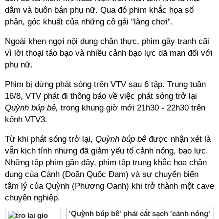
dâm và buôn bán phụ nữ. Qua đó phim khắc họa số
phận, góc khuất của những cô gái "làng chơi".
Ngoài khen ngợi nội dung chân thực, phim gây tranh cãi
vì lời thoại táo bạo và nhiều cảnh bạo lực dã man đối với
phụ nữ.
Phim bị dừng phát sóng trên VTV sau 6 tập. Trung tuần
16/8, VTV phát đi thông báo về việc phát sóng trở lại
Quỳnh búp bê,
trong khung giờ mới 21h30 - 22h30 trên
kênh VTV3.
Từ khi phát sóng trở lại,
Quỳnh búp bê
được nhận xét là
vẫn kịch tính nhưng đã giảm yếu tố cảnh nóng, bạo lực.
Những tập phim gần đây, phim tập trung khắc họa chân
dung của Cảnh (Doãn Quốc Đam) và sự chuyển biến
tâm lý của Quỳnh (Phương Oanh) khi trở thành một cave
chuyên nghiệp.
'Quỳnh búp bê' phải cắt sạch 'cảnh nóng'