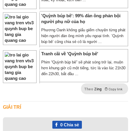
'Quỳnh búp bê': 99% đàn ông phản bội
người phụ nữ của họ
Phương Oanh không giấu giếm chuyện từng phát
hiện người đàn ông mình yêu ngoại tình. ‘Quỳnh
búp bê’ cũng chia sẻ cô là người ...
Tranh cãi về 'Quỳnh búp bê'
Phim “Quỳnh búp bê” sẽ phát sóng trở lại, muộn
hơn khung giờ cũ một tiếng, tức là vào lúc 21h30
đến 22h30, bắt đầu ...
Theo
Zing
Copy link
GIẢI TRÍ
0
Chia sẻ