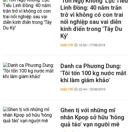
'Tôn Ngộ Không' Lục Tiểu
Linh Đồng: 40 năm trăn
trở vì không có con trai
nối nghiệp sau vai diễn
kinh điển trong 'Tây Du
Ký'
GIẢI TRÍ
15:55 | 17/06/2019
Danh ca Phương Dung:
'Tôi tốn 100 kg nước mắt
khi làm giám khảo'
GIẢI TRÍ
22:44 | 15/06/2019
Ghen tị với những mĩ
nhân Kpop sở hữu 'hông
quả táo' vạn người mê