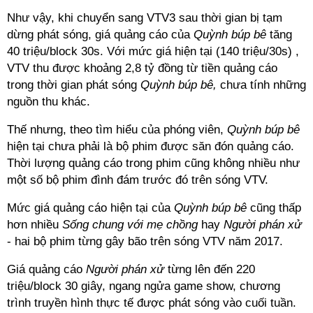
Như vậy, khi chuyển sang VTV3 sau thời gian bị tạm
dừng phát sóng, giá quảng cáo của
Quỳnh búp bê
tăng
40 triệu/block 30s. Với mức giá hiện tại (140 triệu/30s) ,
VTV thu được khoảng 2,8 tỷ đồng từ tiền quảng cáo
trong thời gian phát sóng
Quỳnh búp bê,
chưa tính những
nguồn thu khác.
Thế nhưng, theo tìm hiểu của phóng viên,
Quỳnh búp bê
hiện tại chưa phải là bộ phim được săn đón quảng cáo.
Thời lượng quảng cáo trong phim cũng không nhiều như
một số bộ phim đình đám trước đó trên sóng VTV.
Mức giá quảng cáo hiện tại của
Quỳnh búp bê
cũng thấp
hơn nhiều
Sống chung với mẹ chồng
hay
Người phán xử
- hai bộ phim từng gây bão trên sóng VTV năm 2017.
Giá quảng cáo
Người phán xử
từng lên đến 220
triệu/block 30 giây, ngang ngửa game show, chương
trình truyền hình thực tế được phát sóng vào cuối tuần.