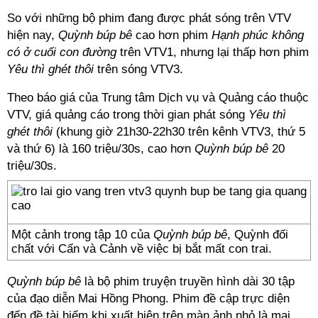
So với những bộ phim đang được phát sóng trên VTV
hiện nay,
Quỳnh búp bê
cao hơn phim
Hạnh phúc không
có ở cuối con đường
trên VTV1, nhưng lại thấp hơn phim
Yêu thì ghét thôi
trên sóng VTV3.
Theo báo giá của Trung tâm Dịch vụ và Quảng cáo thuộc
VTV, giá quảng cáo trong thời gian phát sóng
Yêu thì
ghét thôi
(khung giờ 21h30-22h30 trên kênh VTV3, thứ 5
và thứ 6) là 160 triệu/30s, cao hơn
Quỳnh búp bê
20
triệu/30s.
Một cảnh trong tập 10 của
Quỳnh búp bê
, Quỳnh đối
chất với Cấn và Cảnh về việc bị bắt mất con trai.
Quỳnh búp bê
là bộ phim truyện truyền hình dài 30 tập
của đạo diễn Mai Hồng Phong. Phim đề cập trực diện
đến đề tài hiếm khi xuất hiện trên màn ảnh nhỏ là mại