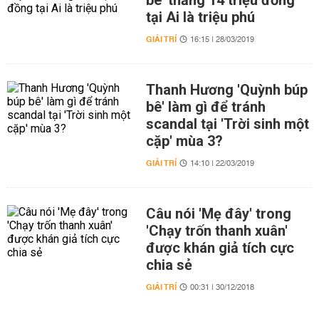
bê' thắng 14 triệu đồng
tại Ai là triệu phú
GIẢI TRÍ
16:15 | 28/03/2019
Thanh Hương 'Quỳnh búp
bê' làm gì để tránh
scandal tại 'Trời sinh một
cặp' mùa 3?
GIẢI TRÍ
14:10 | 22/03/2019
Câu nói 'Mẹ đây' trong
'Chạy trốn thanh xuân'
được khán giả tích cực
chia sẻ
GIẢI TRÍ
00:31 | 30/12/2018