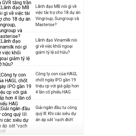
Lãnh đạo MB nói gì về
việc tài trợ cho 18 dự án
Vingroup, Sungroup và
Masterise?
Lãnh đạo Vinamilk nói
gì về việc khối ngoại
giảm tỷ lệ sở hữu?
Công ty con của HAGL
chốt ngày IPO gần 19
triệu cp với giá gấp hơn
4 lần cổ phiếu HAG
Giải ngân đầu tư công
quý III: Khi các siêu dự
án áp sát 'vạch đích'