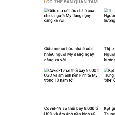
CÓ THỂ BẠN QUAN TÂM
Giấc mơ sở hữu nhà ở của
Thị t
nhiều người Mỹ đang ngày
Người
càng xa vời
hưởng
Covid-19 sẽ thổi bay 8.000 tỉ
Kẹt g
USD và ám ảnh nền kinh tế
Trung