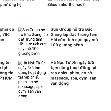
'phe' ủng hộ
Silicon như thế nào?
ghĩa có
Sun Group hỗ trợ Bắc
, 786
Giang lắp đặt Trung tâm
uan
Hồi sức tích cực quy mô
100 giường bệnh
ng tin
Hà Nội: Từ 0h ngày 5/5
 tại
tạm dừng hoạt động tại
ông tin
rạp chiếu phim, cơ sở
TP HCM
massage, spa, gym, sân
vận động