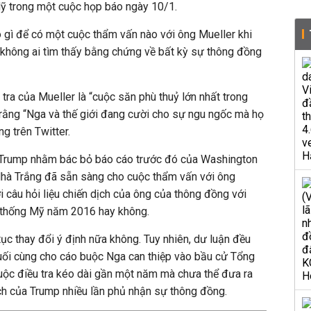
ỹ trong một cuộc họp báo ngày 10/1.
do gì để có một cuộc thẩm vấn nào với ông Mueller khi
 không ai tìm thấy bằng chứng về bất kỳ sự thông đồng
tra của Mueller là “cuộc săn phù thuỷ lớn nhất trong
rằng “Nga và thế giới đang cười cho sự ngu ngốc mà họ
g trên Twitter.
Trump nhằm bác bỏ báo cáo trước đó của Washington
hà Trắng đã sẵn sàng cho cuộc thẩm vấn với ông
i câu hỏi liệu chiến dịch của ông của thông đồng với
 thống Mỹ năm 2016 hay không.
tục thay đổi ý định nữa không. Tuy nhiên, dư luận đều
uối cùng cho cáo buộc Nga can thiệp vào bầu cử Tổng
uộc điều tra kéo dài gần một năm mà chưa thể đưa ra
ịch của Trump nhiều lần phủ nhận sự thông đồng.