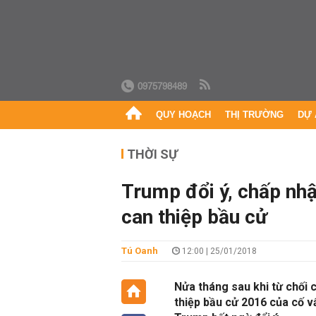
0975798489
QUY HOẠCH
THỊ TRƯỜNG
DỰ 
THỜI SỰ
Trump đổi ý, chấp nh
can thiệp bầu cử
Tú Oanh
12:00 | 25/01/2018
Nửa tháng sau khi từ chối
thiệp bầu cử 2016 của cố v