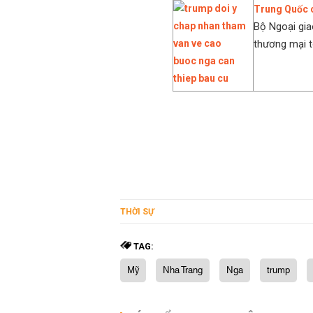
Trung Quốc c
Bộ Ngoại gia
thương mại t
THỜI SỰ
TAG:
Mỹ
Nha Trang
Nga
trump