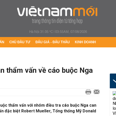
Hà Nội 31.05 °C
|
03:55AM, 07/08/2026
ÁN
CHỦ ĐẦU TƯ
ĐẤU GIÁ - ĐẤU THẦU
KINH DOANH
ận thẩm vấn về cáo buộc Nga
 cuộc thẩm vấn với nhóm điều tra cáo buộc Nga can
ấn đặc biệt Robert Mueller, Tổng thống Mỹ Donald