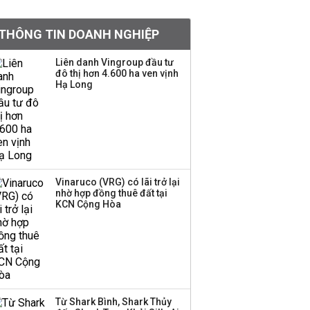
Việt Nam muốn phát
triển quỹ hưu trí: Từ tiết
THÔNG TIN DOANH NGHIỆP
kiệm gia đình thành
nguồn cấp vốn dài hạn
Liên danh Vingroup đầu tư
và kinh nghiệm từ
đô thị hơn 4.600 ha ven vịnh
Malaysia
Hạ Long
Quy mô quỹ PYN Elite
giảm hơn 2.100 tỷ đồng
sau tháng 7 ‘tồi tệ’
Vinaruco (VRG) có lãi trở lại
Iran xem xét cấm tàu
nhờ hợp đồng thuê đất tại
KCN Cộng Hòa
Mỹ qua eo biển
Hormuz, giá dầu bật
tăng trở lại
Thành viên HĐQT
VPBankS xin từ nhiệm
Từ Shark Bình, Shark Thủy