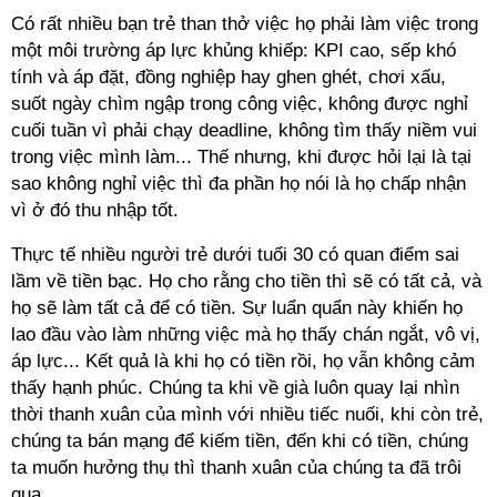
Có rất nhiều bạn trẻ than thở việc họ phải làm việc trong
một môi trường áp lực khủng khiếp: KPI cao, sếp khó
tính và áp đặt, đồng nghiệp hay ghen ghét, chơi xấu,
suốt ngày chìm ngập trong công việc, không được nghỉ
cuối tuần vì phải chạy deadline, không tìm thấy niềm vui
trong việc mình làm... Thế nhưng, khi được hỏi lại là tại
sao không nghỉ việc thì đa phần họ nói là họ chấp nhận
vì ở đó thu nhập tốt.
Thực tế nhiều người trẻ dưới tuổi 30 có quan điểm sai
lầm về tiền bạc. Họ cho rằng cho tiền thì sẽ có tất cả, và
họ sẽ làm tất cả để có tiền. Sự luẩn quẩn này khiến họ
lao đầu vào làm những việc mà họ thấy chán ngắt, vô vị,
áp lực... Kết quả là khi họ có tiền rồi, họ vẫn không cảm
thấy hạnh phúc. Chúng ta khi về già luôn quay lại nhìn
thời thanh xuân của mình với nhiều tiếc nuối, khi còn trẻ,
chúng ta bán mạng để kiếm tiền, đến khi có tiền, chúng
ta muốn hưởng thụ thì thanh xuân của chúng ta đã trôi
qua.