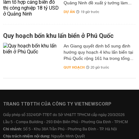
Quảng Ninh đề xuất ý tưởng làm...
DỰ ÁN
19 giờ trước
Quy hoạch bốn khu lấn biển ở Phú Quốc
An Giang quyết định bổ sung định
hướng quy hoạch 4 khu lấn biển tại
Phú Quốc rộng 161 ha trong tổng...
QUY HOẠCH
20 giờ trước
TRANG TTĐTTH CỦA CÔNG TY VIETNEWSCORP
Giấy phép số 3324/GP-TTĐT do Sở VH&TT TPHCM cấp ngày 20/3/2026
Lầu 5 - Compa Building - 293 Điện Biên Phủ - Phường Gia Định - TP.HCM
Chi nhánh:
Số 5 - Khu 38A Trần Phú - Phường Ba Đình - TP. Hà Nội
Chịu trách nhiệm nội dung:
Nguyễn Minh Quyết