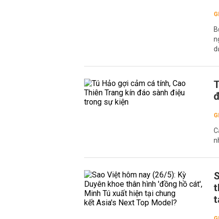
G
B
n
d
T
đ
G
C
n
S
t
t
G