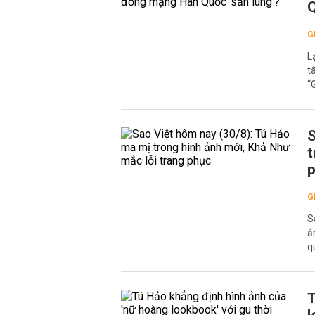
Q
G
L
t
“
S
t
G
S
ả
q
T