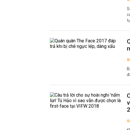
S
c
t
Q
n
G
B
đ
C
v
G