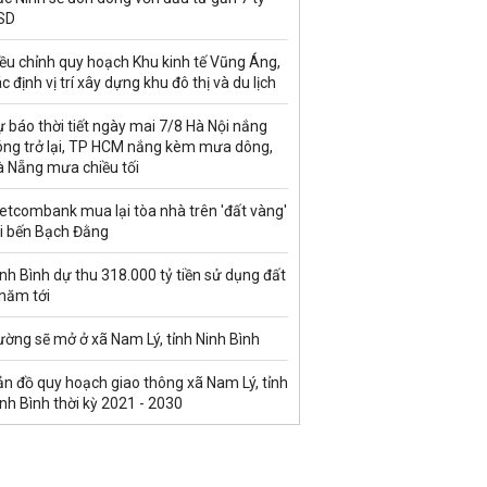
SD
ều chỉnh quy hoạch Khu kinh tế Vũng Áng,
c định vị trí xây dựng khu đô thị và du lịch
 báo thời tiết ngày mai 7/8 Hà Nội nắng
óng trở lại, TP HCM nắng kèm mưa dông,
à Nẵng mưa chiều tối
etcombank mua lại tòa nhà trên 'đất vàng'
ại bến Bạch Đằng
nh Bình dự thu 318.000 tỷ tiền sử dụng đất
 năm tới
ờng sẽ mở ở xã Nam Lý, tỉnh Ninh Bình
n đồ quy hoạch giao thông xã Nam Lý, tỉnh
nh Bình thời kỳ 2021 - 2030