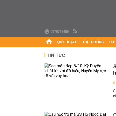
0975798489
QUY HOẠCH
THỊ TRƯỜNG
DỰ 
TIN TỨC
S
h
G
S
n
C