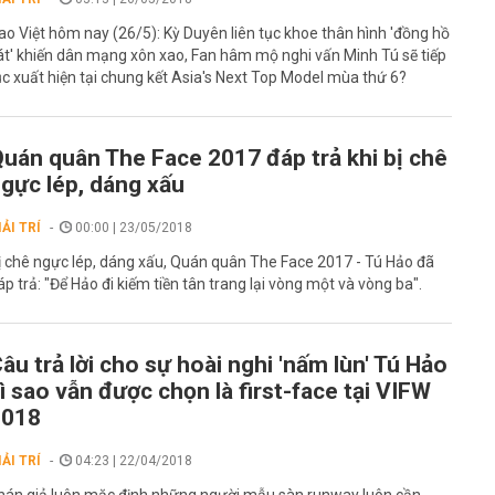
ao Việt hôm nay (26/5): Kỳ Duyên liên tục khoe thân hình 'đồng hồ
át' khiến dân mạng xôn xao, Fan hâm mộ nghi vấn Minh Tú sẽ tiếp
ục xuất hiện tại chung kết Asia's Next Top Model mùa thứ 6?
uán quân The Face 2017 đáp trả khi bị chê
gực lép, dáng xấu
IẢI TRÍ
00:00 | 23/05/2018
ị chê ngực lép, dáng xấu, Quán quân The Face 2017 - Tú Hảo đã
áp trả: "Để Hảo đi kiếm tiền tân trang lại vòng một và vòng ba".
âu trả lời cho sự hoài nghi 'nấm lùn' Tú Hảo
ì sao vẫn được chọn là first-face tại VIFW
2018
IẢI TRÍ
04:23 | 22/04/2018