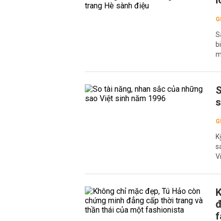
l
G
S
b
m
S
s
G
K
s
Vi
K
đ
f