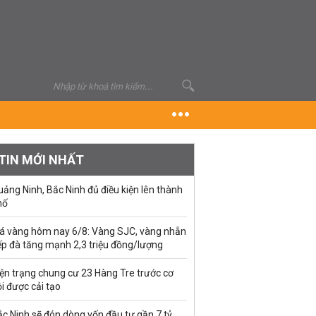
TIN MỚI NHẤT
ảng Ninh, Bắc Ninh đủ điều kiện lên thành
hố
iá vàng hôm nay 6/8: Vàng SJC, vàng nhẫn
ếp đà tăng mạnh 2,3 triệu đồng/lượng
ện trạng chung cư 23 Hàng Tre trước cơ
i được cải tạo
c Ninh sẽ đón dòng vốn đầu tư gần 7 tỷ