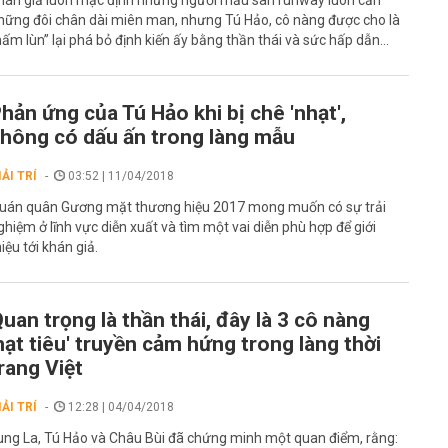
hán giả luôn mặc định những người mẫu sàn runway luôn cần
hững đôi chân dài miên man, nhưng Tú Hảo, cô nàng được cho là
nấm lùn” lại phá bỏ định kiến ấy bằng thần thái và sức hấp dẫn...
hản ứng của Tú Hảo khi bị chê 'nhạt',
hông có dấu ấn trong làng mẫu
IẢI TRÍ
03:52 | 11/04/2018
uán quân Gương mặt thương hiệu 2017 mong muốn có sự trải
ghiệm ở lĩnh vực diễn xuất và tìm một vai diễn phù hợp để giới
hiệu tới khán giả.
uan trọng là thần thái, đây là 3 cô nàng
hạt tiêu' truyền cảm hứng trong làng thời
rang Việt
IẢI TRÍ
12:28 | 04/04/2018
ung La, Tú Hảo và Châu Bùi đã chứng minh một quan điểm, rằng: