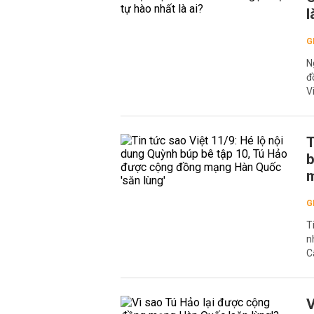
l
G
N
đ
V
T
b
m
G
T
n
C
V