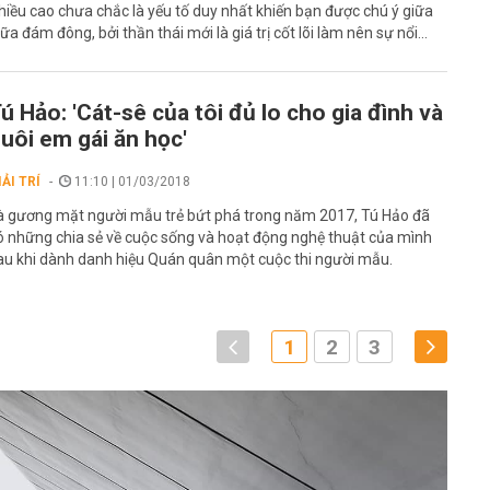
hiều cao chưa chắc là yếu tố duy nhất khiến bạn được chú ý giữa
iữa đám đông, bởi thần thái mới là giá trị cốt lõi làm nên sự nổi...
ú Hảo: 'Cát-sê của tôi đủ lo cho gia đình và
uôi em gái ăn học'
IẢI TRÍ
11:10 | 01/03/2018
à gương mặt người mẫu trẻ bứt phá trong năm 2017, Tú Hảo đã
ó những chia sẻ về cuộc sống và hoạt động nghệ thuật của mình
au khi dành danh hiệu Quán quân một cuộc thi người mẫu.
1
2
3