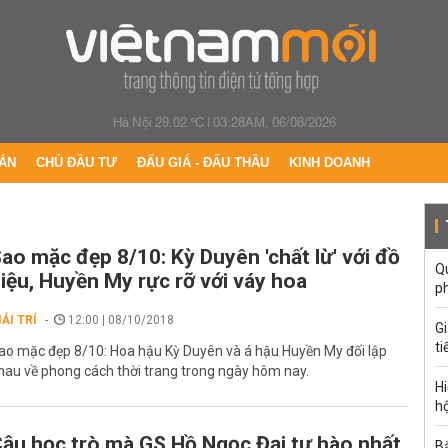
Hà Nội 29.02 °C
|
03:28AM, 06/08/2026
ÁN
CHỦ ĐẦU TƯ
ĐẤU GIÁ - ĐẤU THẦU
KINH DOANH
ao mặc đẹp 8/10: Kỳ Duyên 'chất lừ' với đồ
Qu
iệu, Huyền My rực rỡ với váy hoa
p
IẢI TRÍ
12:00 | 08/10/2018
G
ti
ao mặc đẹp 8/10: Hoa hậu Kỳ Duyên và á hậu Huyền My đối lập
hau về phong cách thời trang trong ngày hôm nay.
Hi
hộ
ậu học trò mà GS Hồ Ngọc Đại tự hào nhất
Bắ