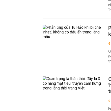
K
n
“
P
k
G
Q
n
t
Q
'
t
G
F