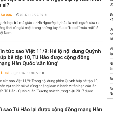
à ai?
U
Đi
IÁO DỤC
03:47 | 13/09/2018
xá
gười học trò mà giáo sư Hồ Ngọc Đại tự hào là một người sửa xe,
ồng thời cũng là một trong những tay đua offroad "máu mặt" ở
Dự
iệt Nam.
n
Đ
Vi
in tức sao Việt 11/9: Hé lộ nội dung Quỳnh
t
úp bê tập 10, Tú Hảo được cộng đồng
ạng Hàn Quốc 'săn lùng'
Ni
5
IẢI TRÍ
11:16 | 11/09/2018
Đư
in tức sao Việt 11/9: Trong nội dung phim Quỳnh búp bê tập 10,
hân vật chính sẽ vô cùng hoảng loạn vì hành vi tàn bạo của lão
Bả
ấn.Tú Hảo - Quán quân “Gương mặt thương hiệu 2017 được...
Ni
ì sao Tú Hảo lại được cộng đồng mạng Hàn