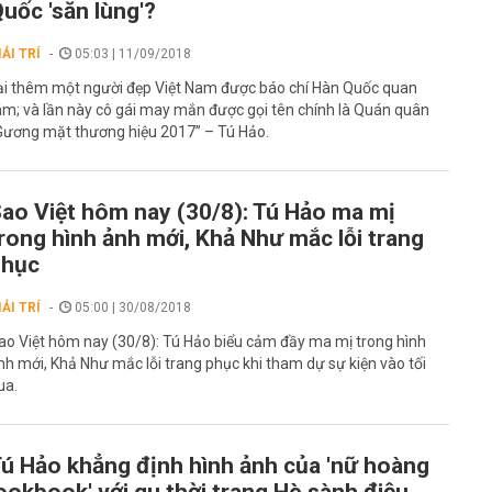
uốc 'săn lùng'?
IẢI TRÍ
05:03 | 11/09/2018
ại thêm một người đẹp Việt Nam được báo chí Hàn Quốc quan
âm; và lần này cô gái may mắn được gọi tên chính là Quán quân
Gương mặt thương hiệu 2017” – Tú Hảo.
ao Việt hôm nay (30/8): Tú Hảo ma mị
rong hình ảnh mới, Khả Như mắc lỗi trang
phục
IẢI TRÍ
05:00 | 30/08/2018
ao Việt hôm nay (30/8): Tú Hảo biểu cảm đầy ma mị trong hình
nh mới, Khả Như mắc lỗi trang phục khi tham dự sự kiện vào tối
ua.
ú Hảo khẳng định hình ảnh của 'nữ hoàng