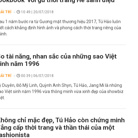
ookbook' với gu thời trang Hè sành điệu
IẢI TRÍ
10:49 | 20/07/2018
au 1 năm bước ra từ Gương mặt thương hiệu 2017, Tú Hảo luôn
iết cách khẳng định hình ảnh và phong cách thời trang riêng của
ình.
o tài năng, nhan sắc của những sao Việt
inh năm 1996
IẢI TRÍ
00:39 | 06/07/2018
ỳ Duyên, Đỗ Mỹ Linh, Quỳnh Anh Shyn, Tú Hảo, Jang Mi là những
ao Việt sinh năm 1996 vừa thông minh vừa xinh đẹp của showbiz
ệt.
hông chỉ mặc đẹp, Tú Hảo còn chứng minh
ẳng cấp thời trang và thần thái của một
ashionista