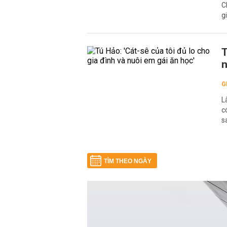
C
g
T
n
G
L
c
s
TÌM THEO NGÀY