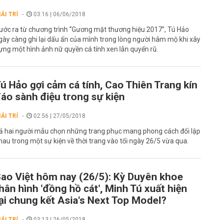
IẢI TRÍ
03:16 | 06/06/2018
ước ra từ chương trình “Gương mặt thương hiệu 2017”, Tú Hảo
gày càng ghi lại dấu ấn của mình trong lòng người hâm mộ khi xây
ựng một hình ảnh nữ quyền cá tính xen lẫn quyến rũ.
ú Hảo gợi cảm cá tính, Cao Thiên Trang kín
áo sành điệu trong sự kiện
IẢI TRÍ
02:56 | 27/05/2018
ả hai người mẫu chọn những trang phục mang phong cách đối lập
hau trong một sự kiện về thời trang vào tối ngày 26/5 vừa qua.
ao Việt hôm nay (26/5): Kỳ Duyên khoe
hân hình 'đồng hồ cát', Minh Tú xuất hiện
ại chung kết Asia's Next Top Model?
IẢI TRÍ
03:13 | 26/05/2018