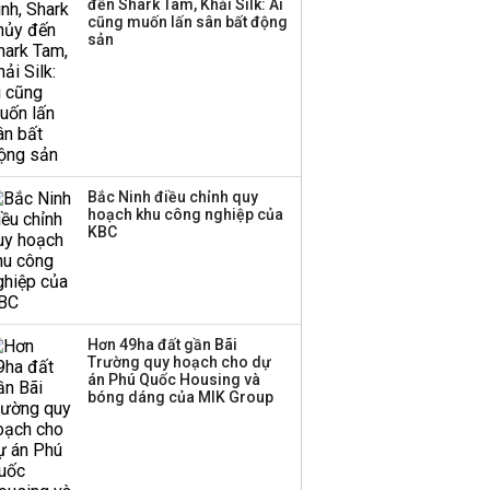
đến Shark Tam, Khải Silk: Ai
ba chữ số trong nửa
cũng muốn lấn sân bất động
đầu năm:
sản
Techcombank dẫn đầu,
Big4 tụt hạng
Bắc Ninh điều chỉnh quy
hoạch khu công nghiệp của
KBC
Hơn 49ha đất gần Bãi
Trường quy hoạch cho dự
án Phú Quốc Housing và
bóng dáng của MIK Group