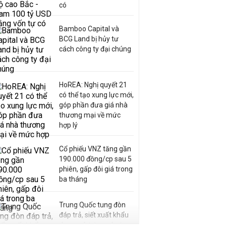
có
Bamboo Capital và
BCG Land bị hủy tư
cách công ty đại chúng
HoREA: Nghị quyết 21
có thể tạo xung lực mới,
góp phần đưa giá nhà
thương mại về mức
hợp lý
Cổ phiếu VNZ tăng gần
190.000 đồng/cp sau 5
phiên, gấp đôi giá trong
ba tháng
Trung Quốc tung đòn
đáp trả, siết xuất khẩu
drone và trừng phạt