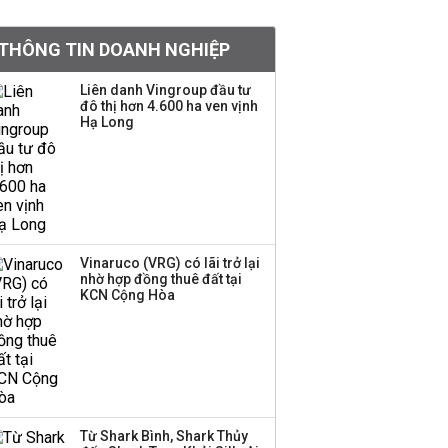
doanh nghiệp Mỹ
THÔNG TIN DOANH NGHIỆP
Hoá chất Đức Giang
công bố hai ứng viên
Liên danh Vingroup đầu tư
đô thị hơn 4.600 ha ven vịnh
HĐQT, cổ phiếu DGC
Hạ Long
tăng trần
'Đế chế’ kinh doanh
hàng xa xỉ của Lý Nhã
Kỳ: Từ phân phối, thiết
kế kim cương đến thời
trang, phụ kiện cao cấp
Vinaruco (VRG) có lãi trở lại
nhờ hợp đồng thuê đất tại
KCN Cộng Hòa
Hãng kim cương tài trợ
vương miện cho các
cuộc thi hoa hậu thông
báo ngừng hoạt động
Lãi thuần từ dịch vụ
Từ Shark Bình, Shark Thủy
nhiều ngân hàng tăng