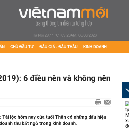
Hà Nội 29.11 °C
|
09:23AM, 06/08/2026
ÁN
CHỦ ĐẦU TƯ
ĐẤU GIÁ - ĐẤU THẦU
KINH DOANH
2019): 6 điều nên và không nên
: Tài lộc hôm nay của tuổi Thân có những dấu hiệu
doanh thu bất ngờ trong kinh doanh.