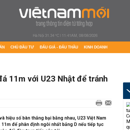
Hà Nội 31.34 °C
|
11:41AM, 08/08/2026
ÁN
CHỦ ĐẦU TƯ
ĐẤU GIÁ - ĐẤU THẦU
KINH DOANH
đá 11m với U23 Nhật để tránh
và hiệu số bàn thắng bại bằng nhau, U23 Việt Nam
 11m để phân định ngôi nhất bảng D nếu tiếp tục