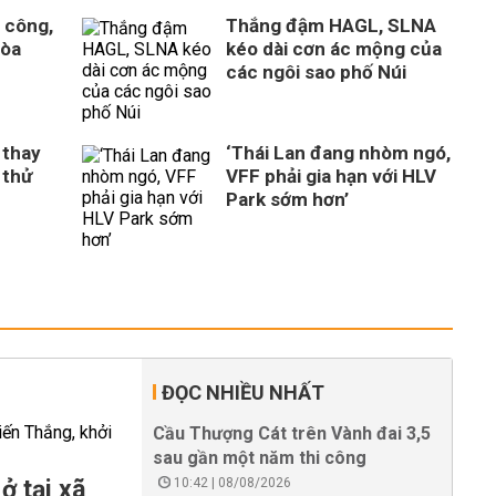
 công,
Thắng đậm HAGL, SLNA
Hòa
kéo dài cơn ác mộng của
n
các ngôi sao phố Núi
 thay
‘Thái Lan đang nhòm ngó,
 thử
VFF phải gia hạn với HLV
Park sớm hơn’
ĐỌC NHIỀU NHẤT
Cầu Thượng Cát trên Vành đai 3,5
sau gần một năm thi công
ở tại xã
10:42 | 08/08/2026