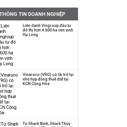
tỷ lệ 1:1 để tăng thanh
khoản
THÔNG TIN DOANH NGHIỆP
Sau nhịp điều chỉnh
Liên danh Vingroup đầu tư
đô thị hơn 4.600 ha ven vịnh
mạnh, CTCK nhìn thấy
Hạ Long
cơ hội ở nhóm cổ phiếu
nào?
Một thương hiệu thời
trang Việt đóng cửa
sau 5 năm hoạt động,
thanh lý toàn bộ cửa
Vinaruco (VRG) có lãi trở lại
nhờ hợp đồng thuê đất tại
hàng
KCN Cộng Hòa
DatVietVAC lãi sau thuế
135 tỷ đồng nửa đầu
năm, dồn 6 concert vào
cuối năm
Từ Shark Bình, Shark Thủy
Công ty 100 tỷ của