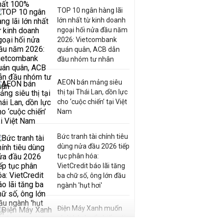
TOP 10 ngân hàng lãi
lớn nhất từ kinh doanh
ngoại hối nửa đầu năm
2026: Vietcombank
quán quân, ACB dẫn
đầu nhóm tư nhân
AEON bán mảng siêu
thị tại Thái Lan, dồn lực
cho ‘cuộc chiến’ tại Việt
Nam
Bức tranh tài chính tiêu
dùng nửa đầu 2026 tiếp
tục phân hóa:
VietCredit báo lãi tăng
ba chữ số, ông lớn đầu
ngành 'hụt hơi'
Điện Máy Xanh muốn
phát hành cổ phiếu với