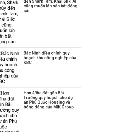
đến Shark Tam, Khải Silk: Ai
Huấn Hoa Hồng bỗng
cũng muốn lấn sân bất động
dưng ‘biến mất’, một
sản
công ty khác đã giải thể
Bắc Ninh điều chỉnh quy
hoạch khu công nghiệp của
KBC
Hơn 49ha đất gần Bãi
Trường quy hoạch cho dự
án Phú Quốc Housing và
bóng dáng của MIK Group