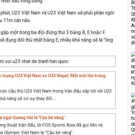
 nhất sau vòng bảng.
 phút, U23 Việt Nam và U23 Việt Nam sẽ phải phân ngôi
ưu 11m cân não.
 gặp một trong ba đội đứng thứ 3 bảng B, E hoặc F.
 sẽ đụng đối thủ nhất bảng E, nhiều khả năng sẽ là "ông
c lượng U23 Việt Nam vs U23 Nepal: Một mũi tên trúng
 các cầu thủ U23 Việt Nam trong trận đấu sắp tới với U23
hả năng sẽ có sự thay đổi ...
a ngợi Quang Hải là 'Cậu bé vàng'
ờng thuật trận đấu, tờ FOX Sports Asia đã gọi tiền vệ
a Olympic Việt Nam là “Cậu bé vàng”.