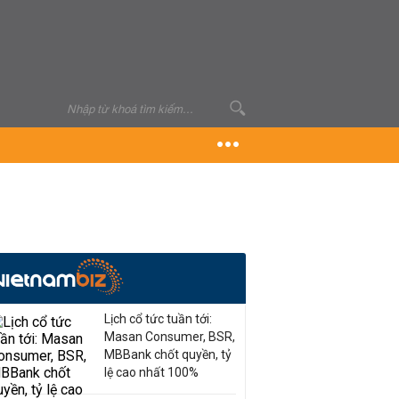
Lịch cổ tức tuần tới:
Masan Consumer, BSR,
MBBank chốt quyền, tỷ
lệ cao nhất 100%