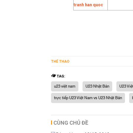
THỂ THAO
TAG:
u23 việt nam
U23 Nhật Bản
U23 Việ
trực tiếp U23 Việt Nam vs U23 Nhật Bản
CÙNG CHỦ ĐỀ