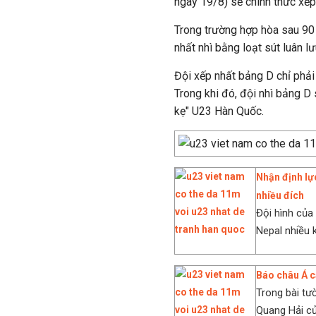
ngày 19/8) sẽ chính thức xếp
Trong trường hợp hòa sau 90
nhất nhì bằng loạt sút luân l
Đội xếp nhất bảng D chỉ phải
Trong khi đó, đội nhì bảng D
kẹ" U23 Hàn Quốc.
Nhận định lự
nhiều đích
Đội hình của
Nepal nhiều k
Báo châu Á c
Trong bài tư
Quang Hải củ