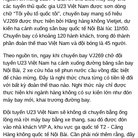
các tuyển thủ quốc gia U23 Việt Nam được sơn dòng
chữ “Tôi yêu tổ quốc tôi”, chuyến bay mang số hiệu
VJ269 được thực hiện bởi Hãng hàng không Vietjet, dự
kiến hạ cánh xuống sân bay quốc tế Nội Bài lúc 11h50.
Chuyến bay có khoảng 120 hành khách, trong đó thành
phần đoàn thể thao Việt Nam và đội bóng là 45 người.
Theo nguồn tin, ngay khi chuyến bay VJ269 chở đội
tuyển U23 Việt Nam hạ cánh xuống đường băng sân bay
Nội Bài, 2 xe cứu hỏa sẽ phun nước cầu vồng đặc biệt
để chào mừng. Đây là nghi thức chưa từng có tiền lệ đối
với bất kỳ đoàn thể thao nào. Nghi thức này chỉ được
thực hiện khi ngành hàng không có sự kiện lớn như đón
máy bay mới, khai trương đường bay.
Đội tuyển U23 Việt Nam sẽ không di chuyển bằng ống
lồng mà rời máy bay bằng xe thang, sau đó được đón
vào nhà khách VIP A, khu vực ga quốc tế T2 - Cảng
Hàng không quốc tế Nội Bài. Cần phải nói thêm rằng, đây