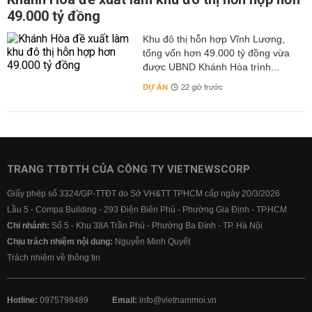
49.000 tỷ đồng
Khu đô thị hỗn hợp Vĩnh Lương,
tổng vốn hơn 49.000 tỷ đồng vừa
được UBND Khánh Hòa trình...
DỰ ÁN
22 giờ trước
TRANG TTĐTTH CỦA CÔNG TY VIETNEWSCORP
Giấy phép số 3324/GP-TTĐT do Sở VH&TT TPHCM cấp ngày 20/3/2026
Lầu 5 - Compa Building - 293 Điện Biên Phủ - Phường Gia Định - TP.HCM
Chi nhánh:
Số 5 - Khu 38A Trần Phú - Phường Ba Đình - TP. Hà Nội
Chịu trách nhiệm nội dung:
Nguyễn Minh Quyết
Trách nhiệm về thông tin
Hotline:
0975798489
Email:
info@vietnammoi.vn