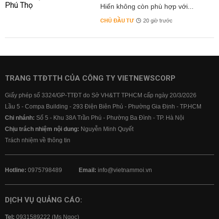
Hiến không còn phù hợp với...
CHỦ ĐẦU TƯ
20 giờ trước
TRANG TTĐTTH CỦA CÔNG TY VIETNEWSCORP
Giấy phép số 3324/GP-TTĐT do Sở VH&TT TPHCM cấp ngày 20/3/2026
Lầu 5 - Compa Building - 293 Điện Biên Phủ - Phường Gia Định - TP.HCM
Chi nhánh:
Số 5 - Khu 38A Trần Phú - Phường Ba Đình - TP. Hà Nội
Chịu trách nhiệm nội dung:
Nguyễn Minh Quyết
Trách nhiệm về thông tin
Hotline:
0975798489
Email:
info@vietnammoi.vn
DỊCH VỤ QUẢNG CÁO:
Tel:
0931589222 (Ms Ngọc)