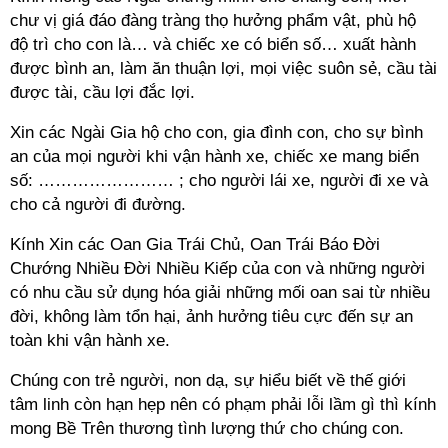
chư vị giá đáo đàng tràng thọ hưởng phẩm vật, phù hộ
độ trì cho con là… và chiếc xe có biển số… xuất hành
được bình an, làm ăn thuận lợi, mọi việc suôn sẻ, cầu tài
được tài, cầu lợi đắc lợi.
Xin các Ngài Gia hộ cho con, gia đình con, cho sự bình
an của mọi người khi vận hành xe, chiếc xe mang biển
số: …………………… ; cho người lái xe, người đi xe và
cho cả người đi đường.
Kính Xin các Oan Gia Trái Chủ, Oan Trái Báo Đời
Chướng Nhiều Đời Nhiều Kiếp của con và những người
có nhu cầu sử dụng hóa giải những mối oan sai từ nhiều
đời, không làm tổn hại, ảnh hưởng tiêu cực đến sự an
toàn khi vận hành xe.
Chúng con trẻ người, non dạ, sự hiểu biết về thế giới
tâm linh còn hạn hẹp nên có phạm phải lỗi lầm gì thì kính
mong Bề Trên thương tình lượng thứ cho chúng con.