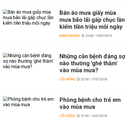
Bán áo mưa giấy mùa
mưa bão lãi gấp chục lần
kiếm tiền triệu mỗi ngày
KINH DOANH
23:00 | 19/07/2018
Những căn bệnh đáng sợ
nào thường 'ghé thăm'
vào mùa mưa?
LỐI SỐNG
02:00 | 17/07/2018
Phòng bệnh cho trẻ em
vào mùa mưa
LỐI SỐNG
07:00 | 15/07/2018