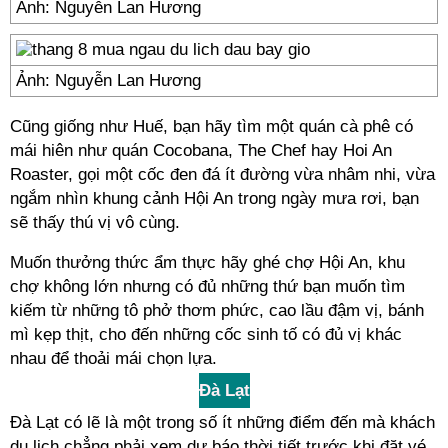
Ảnh: Nguyễn Lan Hương
Ảnh: Nguyễn Lan Hương
Cũng giống như Huế, bạn hãy tìm một quán cà phê có
mái hiên như quán Cocobana, The Chef hay Hoi An
Roaster, gọi một cốc đen đá ít đường vừa nhâm nhi, vừa
ngắm nhìn khung cảnh Hội An trong ngày mưa rơi, bạn
sẽ thấy thú vị vô cùng.
Muốn thưởng thức ẩm thực hãy ghé chợ Hội An, khu
chợ không lớn nhưng có đủ những thứ bạn muốn tìm
kiếm từ những tô phở thơm phức, cao lầu đậm vị, bánh
mì kẹp thịt, cho đến những cốc sinh tố có đủ vị khác
nhau để thoải mái chọn lựa.
Đà Lạt
Đà Lạt có lẽ là một trong số ít những điểm đến mà khách
du lịch chẳng phải xem dự báo thời tiết trước khi đặt vé