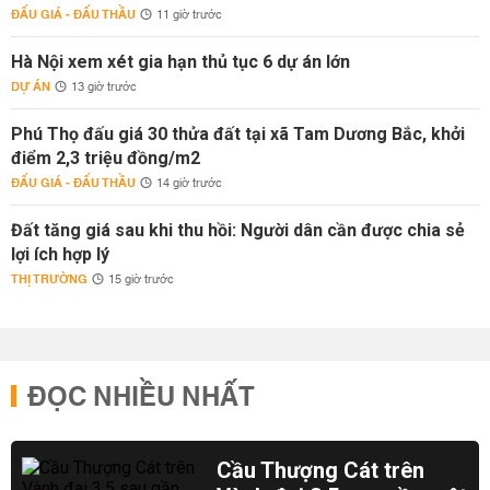
ĐẤU GIÁ - ĐẤU THẦU
11 giờ trước
Hà Nội xem xét gia hạn thủ tục 6 dự án lớn
DỰ ÁN
13 giờ trước
Phú Thọ đấu giá 30 thửa đất tại xã Tam Dương Bắc, khởi
điểm 2,3 triệu đồng/m2
ĐẤU GIÁ - ĐẤU THẦU
14 giờ trước
Đất tăng giá sau khi thu hồi: Người dân cần được chia sẻ
lợi ích hợp lý
THỊ TRƯỜNG
15 giờ trước
ĐỌC NHIỀU NHẤT
Cầu Thượng Cát trên