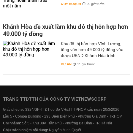
QUY HOẠCH
20 giờ trước
Khánh Hòa đề xuất làm khu đô thị hỗn hợp hơn
49.000 tỷ đồng
Khu đô thị hỗn hợp Vĩnh Lương,
tổng vốn hơn 49.000 tỷ đồng vừa
được UBND Khánh Hòa trình...
DỰ ÁN
11 giờ trước
TRANG TTĐTTH CỦA CÔNG TY VIETNEWSCORP
Giấy phép số 3324/GP-TTĐT do Sở VH&TT TPHCM cấp ngày 20/3/2026
Lầu 5 - Compa Building - 293 Điện Biên Phủ - Phường Gia Định - TP.HCM
Chi nhánh:
Số 5 - Khu 38A Trần Phú - Phường Ba Đình - TP. Hà Nội
Chịu trách nhiệm nội dung:
Nguyễn Minh Quyết