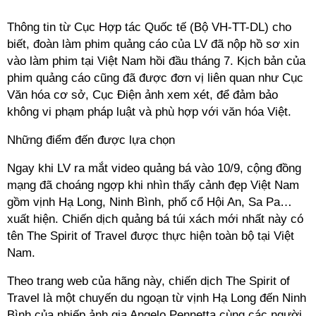
Thông tin từ Cục Hợp tác Quốc tế (Bộ VH-TT-DL) cho
biết, đoàn làm phim quảng cáo của LV đã nộp hồ sơ xin
vào làm phim tại Việt Nam hồi đầu tháng 7. Kịch bản của
phim quảng cáo cũng đã được đơn vị liên quan như Cục
Văn hóa cơ sở, Cục Điện ảnh xem xét, để đảm bảo
không vi phạm
pháp luật và phù hợp với văn hóa Việt.
Những điểm đến được lựa chọn
Ngay khi LV ra mắt video quảng bá vào 10/9, cộng đồng
mạng đã choáng ngợp khi nhìn thấy cảnh đẹp Việt Nam
gồm vịnh Hạ Long, Ninh Bình, phố cổ Hội An, Sa Pa…
xuất hiện. Chiến dịch quảng bá túi xách mới nhất này có
tên The Spirit of Travel được thực hiện toàn bộ tại Việt
Nam.
Theo trang web của hãng này, chiến dịch The Spirit of
Travel là một chuyến du ngoạn từ vịnh Hạ Long đến Ninh
Bình của nhiếp ảnh gia Angelo Pennetta cùng các người