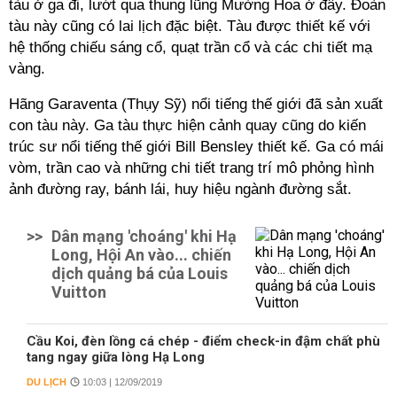
tàu ở ga đi, lướt qua thung lũng Mường Hoa ở đây. Đoàn
tàu này cũng có lai lịch đặc biệt. Tàu được thiết kế với
hệ thống chiếu sáng cổ, quạt trần cổ và các chi tiết mạ
vàng.
Hãng Garaventa (Thụy Sỹ) nổi tiếng thế giới đã sản xuất
con tàu này. Ga tàu thực hiện cảnh quay cũng do kiến
trúc sư nổi tiếng thế giới Bill Bensley thiết kế. Ga có mái
vòm, trần cao và những chi tiết trang trí mô phỏng hình
ảnh đường ray, bánh lái, huy hiệu ngành đường sắt.
>>
Dân mạng 'choáng' khi Hạ
Long, Hội An vào... chiến
dịch quảng bá của Louis
Vuitton
Cầu Koi, đèn lồng cá chép - điểm check-in đậm chất phù
tang ngay giữa lòng Hạ Long
DU LỊCH
10:03 | 12/09/2019