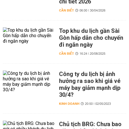
chi tiết 2026
CẦN BIẾT
06:00 | 30/04/2026
Top khu du lịch gần Sài
Gòn hấp dẫn cho chuyến
đi ngắn ngày
CẦN BIẾT
16:24 | 20/08/2025
Công ty du lịch bị ảnh
hưởng ra sao khi giá vé
máy bay giảm mạnh dịp
30/4?
KINH DOANH
20:50 | 02/05/2023
Chủ tịch BRG: Chưa bao