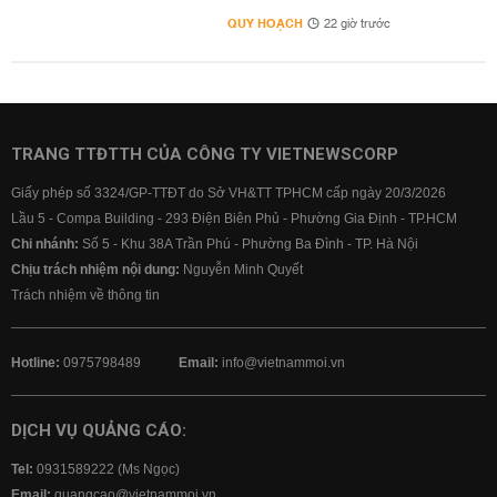
QUY HOẠCH
22 giờ trước
TRANG TTĐTTH CỦA CÔNG TY VIETNEWSCORP
Giấy phép số 3324/GP-TTĐT do Sở VH&TT TPHCM cấp ngày 20/3/2026
Lầu 5 - Compa Building - 293 Điện Biên Phủ - Phường Gia Định - TP.HCM
Chi nhánh:
Số 5 - Khu 38A Trần Phú - Phường Ba Đình - TP. Hà Nội
Chịu trách nhiệm nội dung:
Nguyễn Minh Quyết
Trách nhiệm về thông tin
Hotline:
0975798489
Email:
info@vietnammoi.vn
DỊCH VỤ QUẢNG CÁO:
Tel:
0931589222 (Ms Ngọc)
Email:
quangcao@vietnammoi.vn