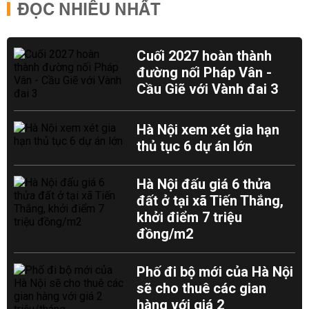
ĐỌC NHIỀU NHẤT
Cuối 2027 hoàn thành
đường nối Pháp Vân -
Cầu Giẽ với Vành đai 3
Hà Nội xem xét gia hạn
thủ tục 6 dự án lớn
Hà Nội đấu giá 6 thửa
đất ở tại xã Tiến Thắng,
khởi điểm 7 triệu
đồng/m2
Phố đi bộ mới của Hà Nội
sẽ cho thuê các gian
hàng với giá 2