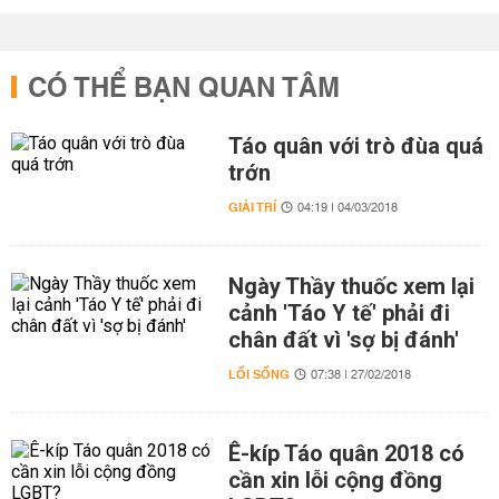
CÓ THỂ BẠN QUAN TÂM
Táo quân với trò đùa quá
trớn
GIẢI TRÍ
04:19 | 04/03/2018
Ngày Thầy thuốc xem lại
cảnh 'Táo Y tế' phải đi
chân đất vì 'sợ bị đánh'
LỐI SỐNG
07:38 | 27/02/2018
Ê-kíp Táo quân 2018 có
cần xin lỗi cộng đồng