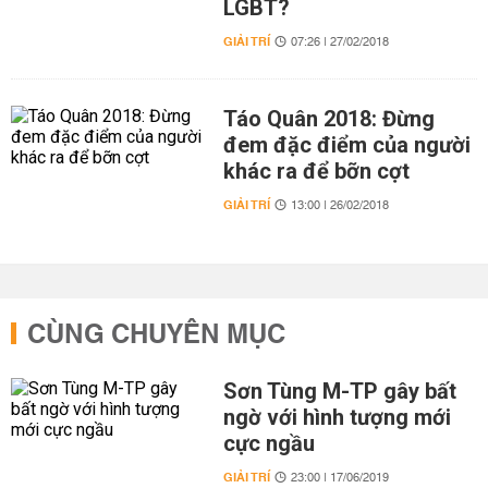
LGBT?
GIẢI TRÍ
07:26 | 27/02/2018
Táo Quân 2018: Đừng
đem đặc điểm của người
khác ra để bỡn cợt
GIẢI TRÍ
13:00 | 26/02/2018
CÙNG CHUYÊN MỤC
Sơn Tùng M-TP gây bất
ngờ với hình tượng mới
cực ngầu
GIẢI TRÍ
23:00 | 17/06/2019