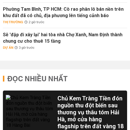
Phường Tam Bình, TP HCM: Cò rao phân lô bán nền trên
khu đất đã có chủ, địa phương lên tiếng cảnh báo
THỊ TRƯỜNG
2 giờ trước
Sẽ 'đập đi xây lại' hai tòa nhà Chợ Xanh, Nam Định thành
chung cư cho thuê 15 tầng
DỰ ÁN
3 giờ trước
ĐỌC NHIỀU NHẤT
Chủ Kem Tràng Tiền đón
nguồn thu đột biến sau
thương vụ thâu tóm Hải
Hà, mở cửa hàng
flagship trên đất vàng 18