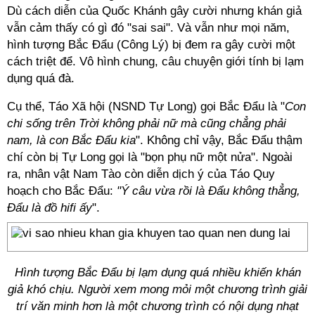
Dù cách diễn của Quốc Khánh gây cười nhưng khán giả
vẫn cảm thấy có gì đó "sai sai". Và vẫn như mọi năm,
hình tượng Bắc Đẩu (Công Lý) bị đem ra gây cười một
cách triệt để. Vô hình chung, câu chuyện giới tính bị lạm
dụng quá đà.
Cụ thể, Táo Xã hội (NSND Tự Long) gọi Bắc Đẩu là "
Con
chi sống trên Trời không phải nữ mà cũng chẳng phải
nam, là con Bắc Đẩu kia
". Không chỉ vậy, Bắc Đẩu thậm
chí còn bị Tự Long gọi là "bọn phụ nữ một nửa". Ngoài
ra, nhân vật Nam Tào còn diễn dịch ý của Táo Quy
hoạch cho Bắc Đẩu:
"Ý câu vừa rồi là Đẩu không thẳng,
Đẩu là đồ hifi ấy
".
Hình tượng Bắc Đẩu bị lạm dụng quá nhiều khiến khán
giả khó chịu. Người xem mong mỏi một chương trình giải
trí văn minh hơn là một chương trình có nội dụng nhạt