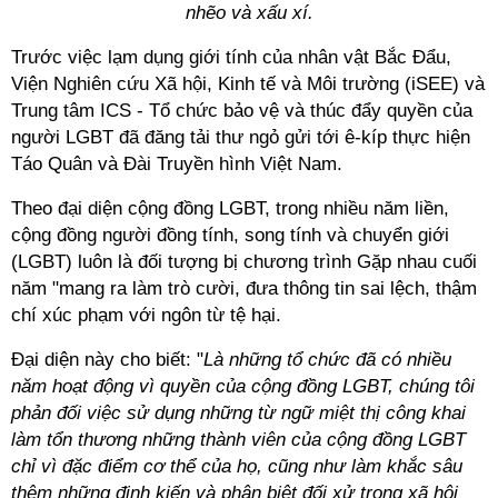
nhẽo và xấu xí.
Trước việc lạm dụng giới tính của nhân vật Bắc Đẩu,
Viện Nghiên cứu Xã hội, Kinh tế và Môi trường (iSEE) và
Trung tâm ICS - Tổ chức bảo vệ và thúc đẩy quyền của
người LGBT đã đăng tải thư ngỏ gửi tới ê-kíp thực hiện
Táo Quân và Đài Truyền hình Việt Nam.
Theo đại diện cộng đồng LGBT, trong nhiều năm liền,
cộng đồng người đồng tính, song tính và chuyển giới
(LGBT) luôn là đối tượng bị chương trình Gặp nhau cuối
năm "mang ra làm trò cười, đưa thông tin sai lệch, thậm
chí xúc phạm với ngôn từ tệ hại.
Đại diện này cho biết: "
Là những tổ chức đã có nhiều
năm hoạt động vì quyền của cộng đồng LGBT, chúng tôi
phản đối việc sử dụng những từ ngữ miệt thị công khai
làm tổn thương những thành viên của cộng đồng LGBT
chỉ vì đặc điểm cơ thể của họ, cũng như làm khắc sâu
thêm những định kiến và phân biệt đối xử trong xã hội