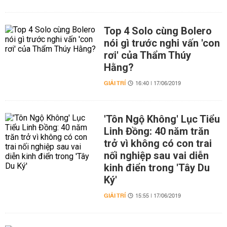
Top 4 Solo cùng Bolero
nói gì trước nghi vấn 'con
rơi' của Thẩm Thúy
Hằng?
GIẢI TRÍ
16:40 | 17/06/2019
'Tôn Ngộ Không' Lục Tiểu
Linh Đồng: 40 năm trăn
trở vì không có con trai
nối nghiệp sau vai diễn
kinh điển trong 'Tây Du
Ký'
GIẢI TRÍ
15:55 | 17/06/2019