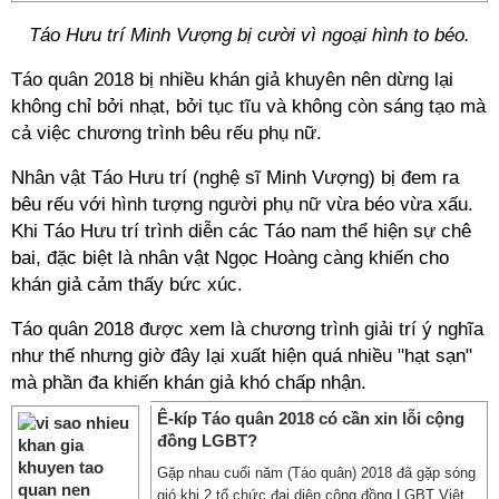
Táo Hưu trí Minh Vượng bị cười vì ngoại hình to béo.
Táo quân 2018 bị nhiều khán giả khuyên nên dừng lại
không chỉ bởi nhạt, bởi tục tĩu và không còn sáng tạo mà
cả việc chương trình bêu rếu phụ nữ.
Nhân vật Táo Hưu trí (nghệ sĩ Minh Vượng) bị đem ra
bêu rếu với hình tượng người phụ nữ vừa béo vừa xấu.
Khi Táo Hưu trí trình diễn các Táo nam thể hiện sự chê
bai, đặc biệt là nhân vật Ngọc Hoàng càng khiến cho
khán giả cảm thấy bức xúc.
Táo quân 2018 được xem là chương trình giải trí ý nghĩa
như thế nhưng giờ đây lại xuất hiện quá nhiều "hạt sạn"
mà phần đa khiến khán giả khó chấp nhận.
Ê-kíp Táo quân 2018 có cần xin lỗi cộng
đồng LGBT?
Gặp nhau cuối năm (Táo quân) 2018 đã gặp sóng
gió khi 2 tổ chức đại diện cộng đồng LGBT Việt