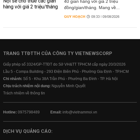
40 gian hàng với giá 2 triệu
đồng/gian/tháng. Mang về...
QUY HOẠCH
09:33 | 09/08/2026
TRANG TTĐTTH CỦA CÔNG TY VIETNEWSCORP
Giấy phép số 3324/GP-TTĐT do Sở VH&TT TPHCM cấp ngày 20/3/2026
Lầu 5 - Compa Building - 293 Điện Biên Phủ - Phường Gia Định - TP.HCM
Chi nhánh:
Số 5 - Khu 38A Trần Phú - Phường Ba Đình - TP. Hà Nội
Chịu trách nhiệm nội dung:
Nguyễn Minh Quyết
Trách nhiệm về thông tin
Hotline:
0975798489
Email:
info@vietnammoi.vn
DỊCH VỤ QUẢNG CÁO: