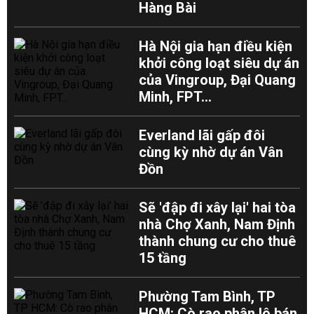
Hàng Bài
Hà Nội gia hạn điều kiện
khởi công loạt siêu dự án
của Vingroup, Đại Quang
Minh, FPT...
Everland lãi gấp đôi
cùng kỳ nhờ dự án Vân
Đồn
Sẽ 'đập đi xây lại' hai tòa
nhà Chợ Xanh, Nam Định
thành chung cư cho thuê
15 tầng
Phường Tam Bình, TP
HCM: Cò rao phân lô bán