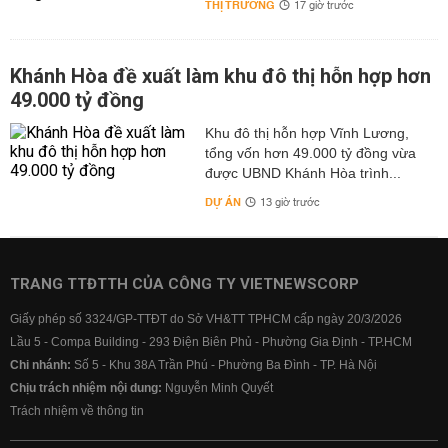
THỊ TRƯỜNG
17 giờ trước
Khánh Hòa đề xuất làm khu đô thị hỗn hợp hơn
49.000 tỷ đồng
Khu đô thị hỗn hợp Vĩnh Lương,
tổng vốn hơn 49.000 tỷ đồng vừa
được UBND Khánh Hòa trình...
DỰ ÁN
13 giờ trước
TRANG TTĐTTH CỦA CÔNG TY VIETNEWSCORP
Giấy phép số 3324/GP-TTĐT do Sở VH&TT TPHCM cấp ngày 20/3/2026
Lầu 5 - Compa Building - 293 Điện Biên Phủ - Phường Gia Định - TP.HCM
Chi nhánh:
Số 5 - Khu 38A Trần Phú - Phường Ba Đình - TP. Hà Nội
Chịu trách nhiệm nội dung:
Nguyễn Minh Quyết
Trách nhiệm về thông tin