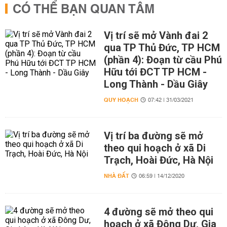
CÓ THỂ BẠN QUAN TÂM
Vị trí sẽ mở Vành đai 2
qua TP Thủ Đức, TP HCM
(phần 4): Đoạn từ cầu Phú
Hữu tới ĐCT TP HCM -
Long Thành - Dầu Giây
QUY HOẠCH
07:42 | 31/03/2021
Vị trí ba đường sẽ mở
theo qui hoạch ở xã Di
Trạch, Hoài Đức, Hà Nội
NHÀ ĐẤT
06:59 | 14/12/2020
4 đường sẽ mở theo qui
hoạch ở xã Đông Dư, Gia