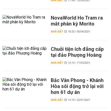
NHÀ ĐẤT
17:06 | 12/05/2021
NovaWorld Ho Tram ra
mắt phân kỳ Morito
NHÀ ĐẤT
16:32 | 05/04/2021
Chuỗi tiện ích đẳng cấp
tại đảo Phượng Hoàng
NHÀ ĐẤT
15:14 | 17/03/2021
Bắc Vân Phong - Khánh
Hòa sôi động trở lại với
hơn 61 dự án
NHÀ ĐẤT
14:10 | 22/01/2021