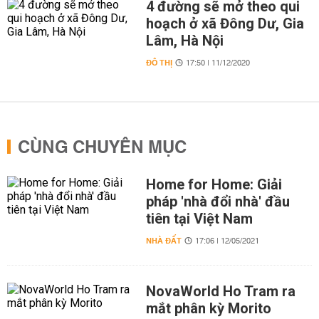
4 đường sẽ mở theo qui
hoạch ở xã Đông Dư, Gia
Lâm, Hà Nội
ĐÔ THỊ
17:50 | 11/12/2020
CÙNG CHUYÊN MỤC
Home for Home: Giải
pháp 'nhà đổi nhà' đầu
tiên tại Việt Nam
NHÀ ĐẤT
17:06 | 12/05/2021
NovaWorld Ho Tram ra
mắt phân kỳ Morito