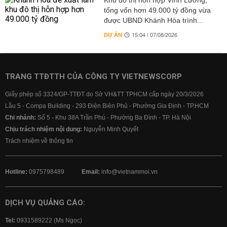
Khu đô thị hỗn hợp Vĩnh Lương,
tổng vốn hơn 49.000 tỷ đồng vừa
được UBND Khánh Hòa trình...
DỰ ÁN
15:04 | 07/08/2026
TRANG TTĐTTH CỦA CÔNG TY VIETNEWSCORP
Giấy phép số 3324/GP-TTĐT do Sở VH&TT TPHCM cấp ngày 20/3/2026
Lầu 5 - Compa Building - 293 Điện Biên Phủ - Phường Gia Định - TP.HCM
Chi nhánh:
Số 5 - Khu 38A Trần Phú - Phường Ba Đình - TP. Hà Nội
Chịu trách nhiệm nội dung:
Nguyễn Minh Quyết
Trách nhiệm về thông tin
Hotline:
0975798489
Email:
info@vietnammoi.vn
DỊCH VỤ QUẢNG CÁO:
Tel:
0931589222 (Ms Ngọc)