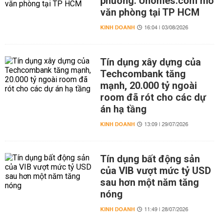
phương: Uhomes.com mở
văn phòng tại TP HCM
KINH DOANH
16:04 | 03/08/2026
Tín dụng xây dựng của
Techcombank tăng
mạnh, 20.000 tỷ ngoài
room đã rót cho các dự
án hạ tầng
KINH DOANH
13:09 | 29/07/2026
Tín dụng bất động sản
của VIB vượt mức tỷ USD
sau hơn một năm tăng
nóng
KINH DOANH
11:49 | 28/07/2026