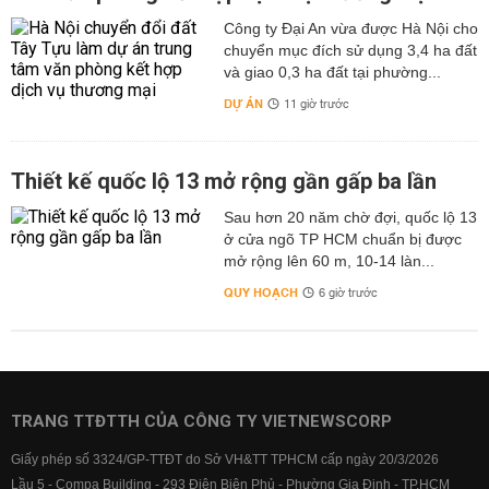
Công ty Đại An vừa được Hà Nội cho
chuyển mục đích sử dụng 3,4 ha đất
và giao 0,3 ha đất tại phường...
DỰ ÁN
11 giờ trước
Thiết kế quốc lộ 13 mở rộng gần gấp ba lần
Sau hơn 20 năm chờ đợi, quốc lộ 13
ở cửa ngõ TP HCM chuẩn bị được
mở rộng lên 60 m, 10-14 làn...
QUY HOẠCH
6 giờ trước
TRANG TTĐTTH CỦA CÔNG TY VIETNEWSCORP
Giấy phép số 3324/GP-TTĐT do Sở VH&TT TPHCM cấp ngày 20/3/2026
Lầu 5 - Compa Building - 293 Điện Biên Phủ - Phường Gia Định - TP.HCM