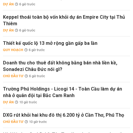
DỰ ÁN
6 giờ trước
Keppel thoái toàn bộ vốn khỏi dự án Empire City tại Thủ
Thiêm
DỰ ÁN
6 giờ trước
Thiết kế quốc lộ 13 mở rộng gần gấp ba lần
QUY HOẠCH
6 giờ trước
Doanh thu cho thuê đất không bằng bán nhà liền kề,
Sonadezi Châu Đức nói gì?
CHỦ ĐẦU TƯ
6 giờ trước
Trường Phú Holdings - Licogi 14 - Toàn Cầu làm dự án
nhà ở quân đội tại Bắc Cam Ranh
DỰ ÁN
10 giờ trước
DXG rút khỏi hai khu đô thị 6.200 tỷ ở Cần Thơ, Phú Thọ
CHỦ ĐẦU TƯ
10 giờ trước