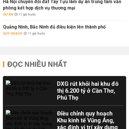
Hà Nội chuyển đổi đất Tây Tựu làm dự án trung tâm văn
phòng kết hợp dịch vụ thương mại
DỰ ÁN
11 giờ trước
Quảng Ninh, Bắc Ninh đủ điều kiện lên thành phố
QUY HOẠCH
11 giờ trước
ĐỌC NHIỀU NHẤT
DXG rút khỏi hai khu đô
thị 6.200 tỷ ở Cần Thơ,
Phú Thọ
Điều chỉnh quy hoạch
Khu kinh tế Vũng Áng,
xác định vị trí xây dựng