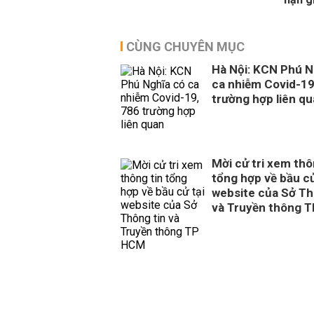
CÙNG CHUYÊN MỤC
Hà Nội: KCN Phú N
ca nhiễm Covid-19
trường hợp liên q
Mời cử tri xem thô
tổng hợp về bầu cử
website của Sở Th
và Truyền thông 