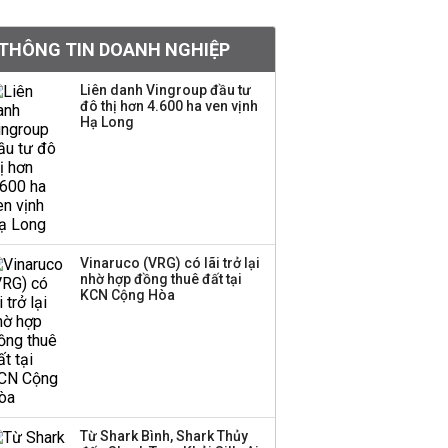
khoản
THÔNG TIN DOANH NGHIỆP
Sau nhịp điều chỉnh
mạnh, CTCK nhìn thấy
Liên danh Vingroup đầu tư
cơ hội ở nhóm cổ phiếu
đô thị hơn 4.600 ha ven vịnh
nào?
Hạ Long
Một thương hiệu thời
trang Việt đóng cửa
sau 5 năm hoạt động,
thanh lý toàn bộ cửa
hàng
Vinaruco (VRG) có lãi trở lại
nhờ hợp đồng thuê đất tại
TOP 10 ngân hàng lãi
KCN Cộng Hòa
lớn nhất từ kinh doanh
ngoại hối nửa đầu năm
2026: Vietcombank
quán quân, ACB dẫn
đầu nhóm tư nhân
Từ Shark Bình, Shark Thủy
Công ty 100 tỷ của