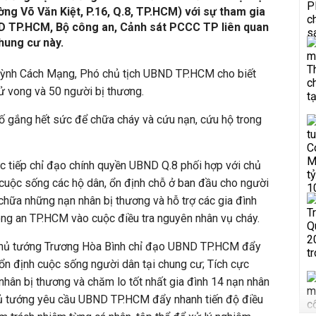
ng Võ Văn Kiệt, P.16, Q.8, TP.HCM) với sự tham gia
ND TP.HCM, Bộ công an, Cảnh sát PCCC TP liên quan
hung cư này.
uỳnh Cách Mạng, Phó chủ tịch UBND TP.HCM cho biết
tử vong và 50 người bị thương.
gắng hết sức để chữa cháy và cứu nạn, cứu hộ trong
c tiếp chỉ đạo chính quyền UBND Q.8 phối hợp với chủ
cuộc sống các hộ dân, ổn định chỗ ở ban đầu cho người
 chữa những nạn nhân bị thương và hỗ trợ các gia đình
ông an TP.HCM vào cuộc điều tra nguyên nhân vụ cháy.
 thủ tướng Trương Hòa Bình chỉ đạo UBND TP.HCM đẩy
ổn định cuộc sống người dân tại chung cư; Tích cực
 nhân bị thương và chăm lo tốt nhất gia đình 14 nạn nhân
hủ tướng yêu cầu UBND TP.HCM đẩy nhanh tiến độ điều