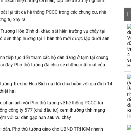
em trách nhiệm từng cá nhân, tập thể để xử lý nghiêm.
soát lại tất cả hệ thống PCCC trong các chung cư, nhà
ng tự xảy ra.
Trương Hòa Bình đi khảo sát hiện trường vụ cháy tại
đó đến thắp hương tại 1 bàn thờ mới được lập dưới sân
nh tiếp tục đến thăm các hộ dân đang ở tạm tại chung
 Tại đây Phó thủ tướng đã chia sẻ những mất mát của
tướng Trương Hòa Bình gửi lời chia buồn với gia đình 14
hiệt hại.
c phản ánh với Phó thủ tướng về hệ thống PCCC tại
ổng công ty 577 (chủ đầu tư) xem thường tính mạng
iệm với cư dân gặp nạn sau vụ cháy.
ời dân, Phó thủ tướng giao cho UBND TP.HCM nhanh