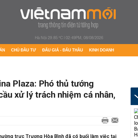
Hà Nội 29.85 °C
|
02:49PM, 08/08/2026
ÁN
CHỦ ĐẦU TƯ
ĐẤU GIÁ - ĐẤU THẦU
KINH DOANH
ina Plaza: Phó thủ tướng
ầu xử lý trách nhiệm cá nhân,
hường trực Trương Hòa Bình đã có buổi làm việc tại