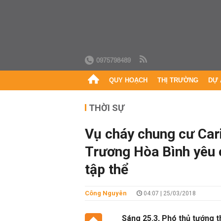
0975798489
QUY HOẠCH
THỊ TRƯỜNG
DỰ 
THỜI SỰ
Vụ cháy chung cư Car
Trương Hòa Bình yêu c
tập thể
Công Nguyên
04:07 | 25/03/2018
Sáng 25.3, Phó thủ tướng t