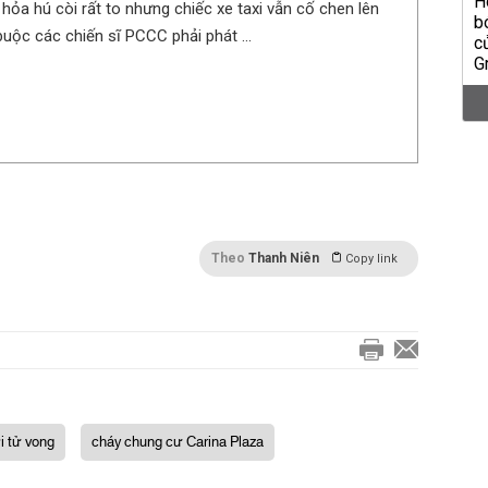
hỏa hú còi rất to nhưng chiếc xe taxi vẫn cố chen lên
buộc các chiến sĩ PCCC phải phát ...
Theo
Thanh Niên
Copy link
i tử vong
cháy chung cư Carina Plaza