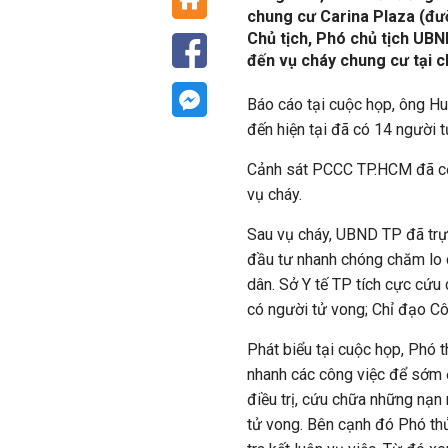
chung cư Carina Plaza (đườ
Chủ tịch, Phó chủ tịch UB
đến vụ cháy chung cư tại c
Báo cáo tại cuộc họp, ông H
đến hiện tại đã có 14 người 
Cảnh sát PCCC TP.HCM đã cố 
vụ cháy.
Sau vụ cháy, UBND TP đã trự
đầu tư nhanh chóng chăm lo 
dân. Sở Y tế TP tích cực cứu
có người tử vong; Chỉ đạo C
Phát biểu tại cuộc họp, Phó
nhanh các công việc để sớm 
điều trị, cứu chữa những nạn
tử vong. Bên cạnh đó Phó t