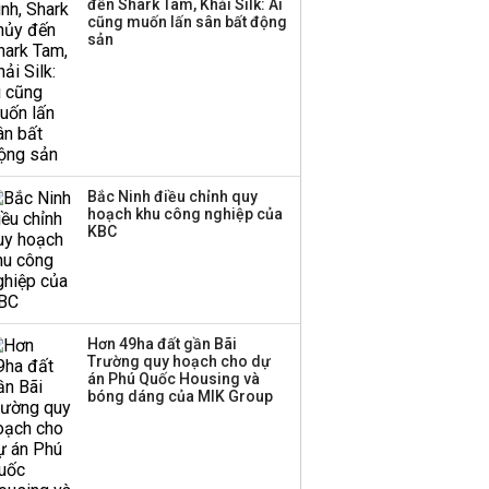
đến Shark Tam, Khải Silk: Ai
Huấn Hoa Hồng bỗng
cũng muốn lấn sân bất động
dưng ‘biến mất’, một
sản
công ty khác đã giải thể
Bắc Ninh điều chỉnh quy
hoạch khu công nghiệp của
KBC
Hơn 49ha đất gần Bãi
Trường quy hoạch cho dự
án Phú Quốc Housing và
bóng dáng của MIK Group