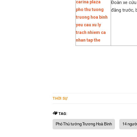
Đoàn xe cứu 
đằng trước, 
THỜI SỰ
TAG:
Phó Thủ tướng Trương Hoà Bình
14 ngườ