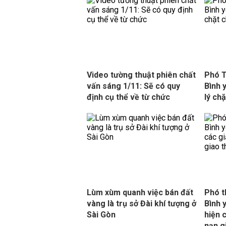
Video tường thuật phiên chất
Phó T
vấn sáng 1/11: Sẽ có quy
Bình 
định cụ thể về từ chức
lý ch
Lùm xùm quanh việc bán đất
Phó t
vàng là trụ sở Đài khí tượng ở
Bình 
Sài Gòn
hiện 
nạn g