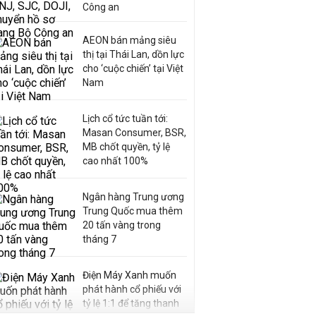
Công an
AEON bán mảng siêu
thị tại Thái Lan, dồn lực
cho ‘cuộc chiến’ tại Việt
Nam
Lịch cổ tức tuần tới:
Masan Consumer, BSR,
MB chốt quyền, tỷ lệ
cao nhất 100%
Ngân hàng Trung ương
Trung Quốc mua thêm
20 tấn vàng trong
tháng 7
Điện Máy Xanh muốn
phát hành cổ phiếu với
tỷ lệ 1:1 để tăng thanh