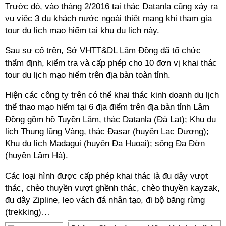
Trước đó, vào tháng 2/2016 tại thác Datanla cũng xảy ra
vụ việc 3 du khách nước ngoài thiệt mạng khi tham gia
tour du lịch mạo hiểm tại khu du lịch này.
Sau sự cố trên, Sở VHTT&DL Lâm Đồng đã tổ chức
thẩm định, kiểm tra và cấp phép cho 10 đơn vị khai thác
tour du lịch mạo hiểm trên địa bàn toàn tỉnh.
Hiện các công ty trên có thể khai thác kinh doanh du lịch
thể thao mạo hiểm tại 6 địa điểm trên địa bàn tỉnh Lâm
Đồng gồm hồ Tuyền Lâm, thác Datanla (Đà Lạt); Khu du
lịch Thung lũng Vàng, thác Đasar (huyện Lạc Dương);
Khu du lịch Madagui (huyện Đạ Huoai); sông Đạ Đờn
(huyện Lâm Hà).
Các loại hình được cấp phép khai thác là đu dây vượt
thác, chèo thuyền vượt ghềnh thác, chèo thuyền kayzak,
đu dây Zipline, leo vách đá nhân tạo, đi bộ băng rừng
(trekking)…