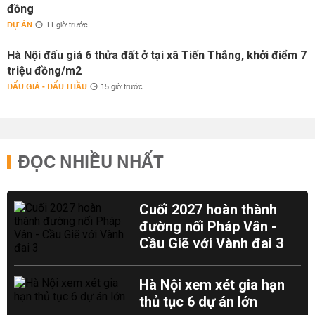
đồng
DỰ ÁN
11 giờ trước
Hà Nội đấu giá 6 thửa đất ở tại xã Tiến Thắng, khởi điểm 7
triệu đồng/m2
ĐẤU GIÁ - ĐẤU THẦU
15 giờ trước
ĐỌC NHIỀU NHẤT
Cuối 2027 hoàn thành
đường nối Pháp Vân -
Cầu Giẽ với Vành đai 3
Hà Nội xem xét gia hạn
thủ tục 6 dự án lớn