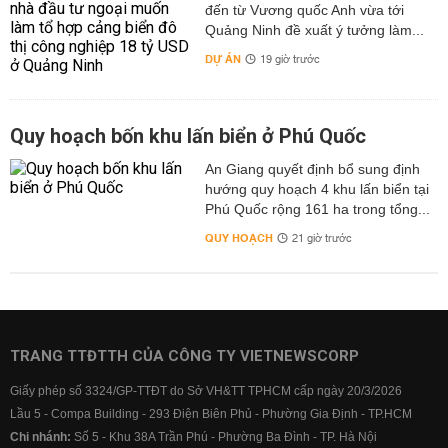
đến từ Vương quốc Anh vừa tới
Quảng Ninh đề xuất ý tưởng làm...
DỰ ÁN
19 giờ trước
Quy hoạch bốn khu lấn biển ở Phú Quốc
An Giang quyết định bổ sung định
hướng quy hoạch 4 khu lấn biển tại
Phú Quốc rộng 161 ha trong tổng...
QUY HOẠCH
21 giờ trước
TRANG TTĐTTH CỦA CÔNG TY VIETNEWSCORP
Giấy phép số 3324/GP-TTĐT do Sở VH&TT TPHCM cấp ngày 20/3/2026
Lầu 5 - Compa Building - 293 Điện Biên Phủ - Phường Gia Định - TP.HCM
Chi nhánh:
Số 5 - Khu 38A Trần Phú - Phường Ba Đình - TP. Hà Nội