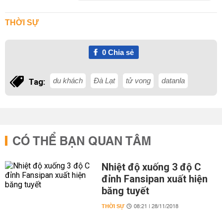
THỜI SỰ
0
Chia sẻ
du khách
Đà Lạt
tử vong
datanla
Tag:
CÓ THỂ BẠN QUAN TÂM
Nhiệt độ xuống 3 độ C
đỉnh Fansipan xuất hiện
băng tuyết
THỜI SỰ
08:21 | 28/11/2018