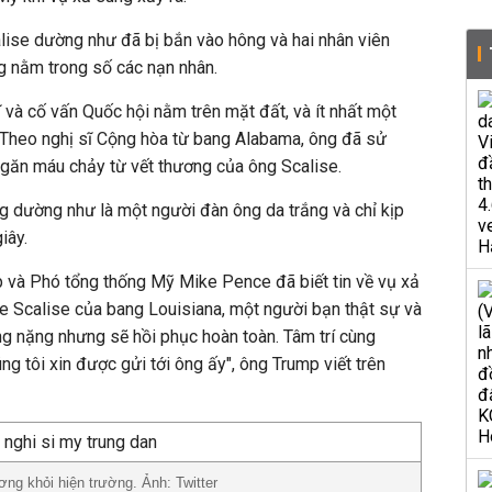
lise dường như đã bị bắn vào hông và hai nhân viên
g nằm trong số các nạn nhân.
ĩ và cố vấn Quốc hội nằm trên mặt đất, và ít nhất một
. Theo nghị sĩ Cộng hòa từ bang Alabama, ông đã sử
ngăn máu chảy từ vết thương của ông Scalise.
g dường như là một người đàn ông da trắng và chỉ kịp
iây.
và Phó tổng thống Mỹ Mike Pence đã biết tin về vụ xả
e Scalise của bang Louisiana, một người bạn thật sự và
g nặng nhưng sẽ hồi phục hoàn toàn. Tâm trí cùng
g tôi xin được gửi tới ông ấy", ông Trump viết trên
ơng khỏi hiện trường. Ảnh: Twitter