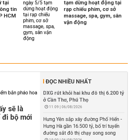
 tại
tạm dừng hoạt động tại
ông tin
rạp chiếu phim, cơ sở
TP HCM
massage, spa, gym, sân
vận động
ĐỌC NHIỀU NHẤT
DXG rút khỏi hai khu đô thị 6.200 tỷ
ở Cần Thơ, Phú Thọ
y sẽ là
11:09 | 06/08/2026
 đi bộ mới
Hưng Yên sắp xây đường Phố Hiến -
Hưng Hà gần 16.500 tỷ, bố trí tuyến
đường sắt đô thị chạy song song