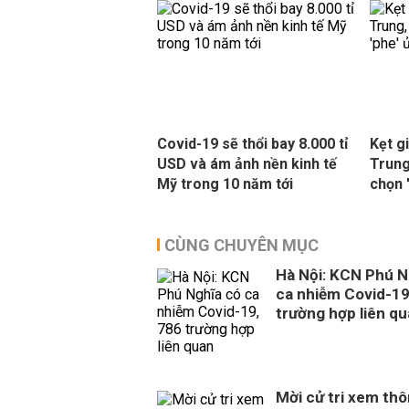
Covid-19 sẽ thổi bay 8.000 tỉ
Kẹt g
USD và ám ảnh nền kinh tế
Trung
Mỹ trong 10 năm tới
chọn 
CÙNG CHUYÊN MỤC
Hà Nội: KCN Phú N
ca nhiễm Covid-19
trường hợp liên q
Mời cử tri xem thô