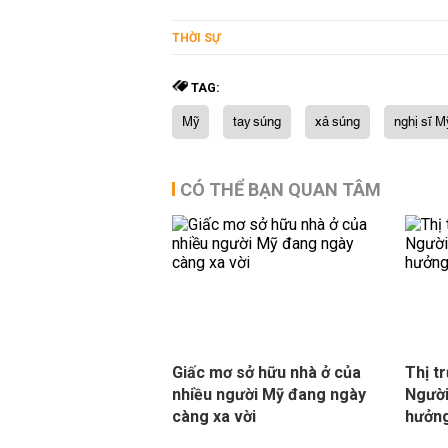
THỜI SỰ
TAG:
Mỹ
tay súng
xả súng
nghị sĩ M
CÓ THỂ BẠN QUAN TÂM
Giấc mơ sở hữu nhà ở của
Thị t
nhiều người Mỹ đang ngày
Người
càng xa vời
hưởng