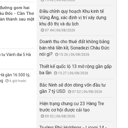
19:00 | 06/08/2026
 đường gom hai
Điều chỉnh quy hoạch Khu kinh tế
âu Đốc - Cần Thơ
Vũng Áng, xác định vị trí xây dựng
oàn thành sau một
khu đô thị và du lịch
07:44 | 06/08/2026
Doanh thu cho thuê đất không bằng
bán nhà liền kề, Sonadezi Châu Đức
nói gì?
 tư Vành đai 5 Hà
15:26 | 06/08/2026
Thiết kế quốc lộ 13 mở rộng gần gấp
ba lần
15:27 | 06/08/2026
à gần 16.500 tỷ,
ong
6 giờ trước
Bắc Ninh sẽ đón dòng vốn đầu tư
gần 7 tỷ USD
07:52 | 06/08/2026
Hiện trạng chung cư 23 Hàng Tre
trước cơ hội được cải tạo
09:32 | 06/08/2026
Trường Phú Holdings - Licogi 14 -