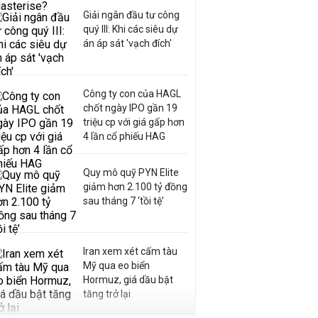
Giải ngân đầu tư công
quý III: Khi các siêu dự
án áp sát 'vạch đích'
Công ty con của HAGL
chốt ngày IPO gần 19
triệu cp với giá gấp hơn
4 lần cổ phiếu HAG
Quy mô quỹ PYN Elite
giảm hơn 2.100 tỷ đồng
sau tháng 7 ‘tồi tệ’
Iran xem xét cấm tàu
Mỹ qua eo biển
Hormuz, giá dầu bật
tăng trở lại