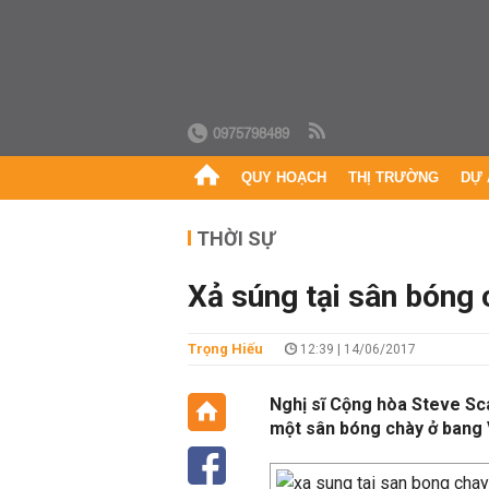
0975798489
QUY HOẠCH
THỊ TRƯỜNG
DỰ 
THỜI SỰ
Xả súng tại sân bóng 
Trọng Hiếu
12:39 | 14/06/2017
Nghị sĩ Cộng hòa Steve Sca
một sân bóng chày ở bang 