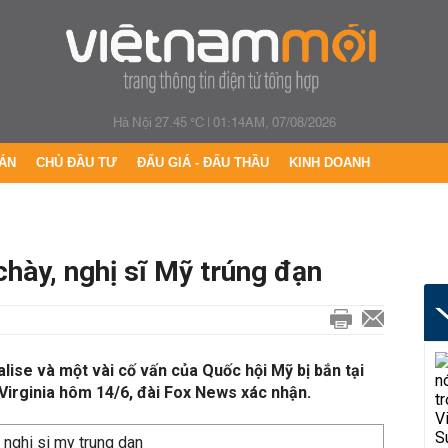
Hà Nội 27.45 °C
|
01:14AM, 07/08/2026
ÁN
CHỦ ĐẦU TƯ
ĐẤU GIÁ - ĐẤU THẦU
KINH DOANH
chày, nghị sĩ Mỹ trúng đạn
lise và một vài cố vấn của Quốc hội Mỹ bị bắn tại
Virginia hôm 14/6, đài Fox News xác nhận.