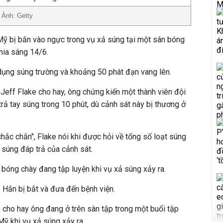
 Ảnh: Getty
Mỹ bị bắn vào ngực trong vụ xả súng tại một sân bóng
nia sáng 14/6.
dụng súng trường và khoảng 50 phát đạn vang lên.
Jeff Flake cho hay, ông chứng kiến một thành viên đội
rả tay súng trong 10 phút, dù cảnh sát này bị thương ở
chắc chắn", Flake nói khi được hỏi về tổng số loạt súng
súng đáp trả của cảnh sát.
bóng chày đang tập luyện khi vụ xả súng xảy ra.
. Hắn bị bắt và đưa đến bệnh viện.
 cho hay ông đang ở trên sàn tập trong một buổi tập
ỹ khi vụ xả súng xảy ra.