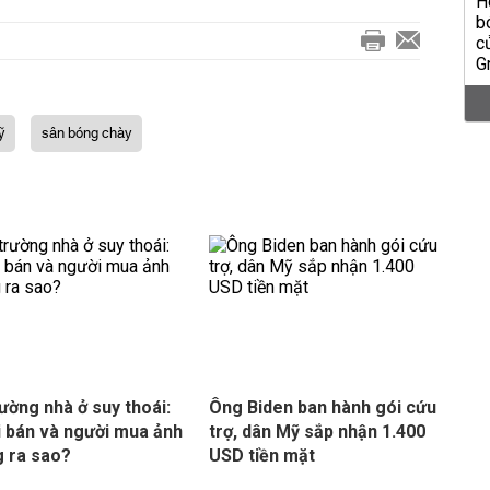
ỹ
sân bóng chày
rường nhà ở suy thoái:
Ông Biden ban hành gói cứu
 bán và người mua ảnh
trợ, dân Mỹ sắp nhận 1.400
 ra sao?
USD tiền mặt