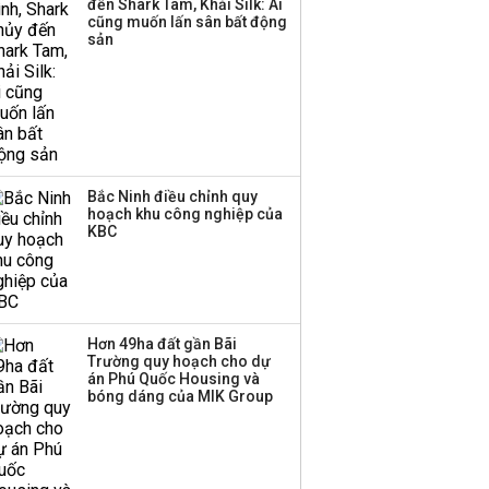
đến Shark Tam, Khải Silk: Ai
Huấn Hoa Hồng bỗng
cũng muốn lấn sân bất động
dưng ‘biến mất’, một
sản
công ty khác đã giải thể
Bắc Ninh điều chỉnh quy
hoạch khu công nghiệp của
KBC
Hơn 49ha đất gần Bãi
Trường quy hoạch cho dự
án Phú Quốc Housing và
bóng dáng của MIK Group