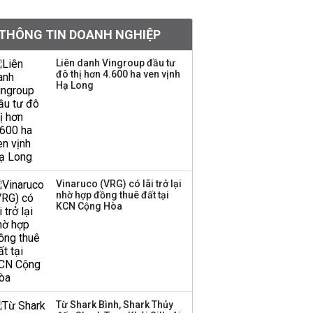
tỷ lệ 1:1 để tăng thanh
khoản
THÔNG TIN DOANH NGHIỆP
Sau nhịp điều chỉnh
Liên danh Vingroup đầu tư
đô thị hơn 4.600 ha ven vịnh
mạnh, CTCK nhìn thấy
Hạ Long
cơ hội ở nhóm cổ phiếu
nào?
Một thương hiệu thời
trang Việt đóng cửa
sau 5 năm hoạt động,
thanh lý toàn bộ cửa
Vinaruco (VRG) có lãi trở lại
nhờ hợp đồng thuê đất tại
hàng
KCN Cộng Hòa
DatVietVAC lãi sau thuế
135 tỷ đồng nửa đầu
năm, dồn 6 concert vào
cuối năm
Từ Shark Bình, Shark Thủy
Công ty 100 tỷ của