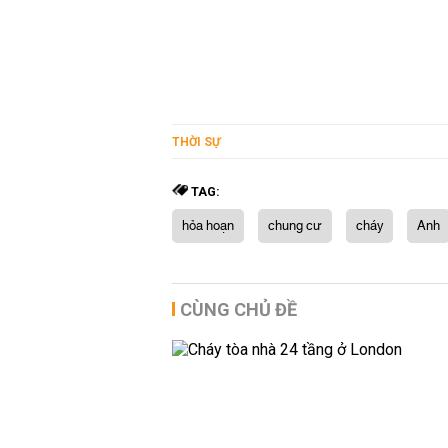
THỜI SỰ
TAG:
hỏa hoạn
chung cư
cháy
Anh
CÙNG CHỦ ĐỀ