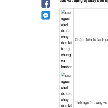
các vật dụng bị cháy đen k
Chập điện tủ lạnh c
Tình người trong v