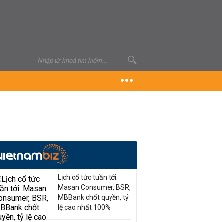
Lịch cổ tức tuần tới:
Masan Consumer, BSR,
MBBank chốt quyền, tỷ
lệ cao nhất 100%