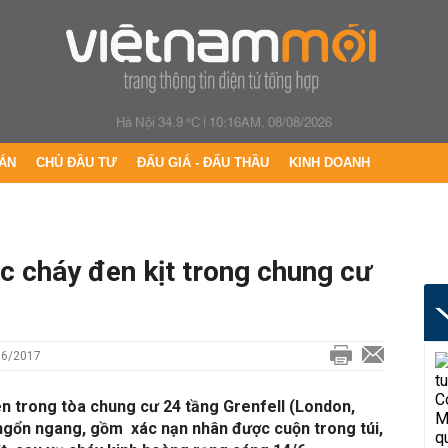
Hà Nội 34.9 °C
|
10:16AM, 08/08/2026
ÁN
CHỦ ĐẦU TƯ
ĐẤU GIÁ - ĐẤU THẦU
KINH DOANH
c cháy đen kịt trong chung cư
06/2017
n trong tòa chung cư 24 tầng Grenfell (London,
ngổn ngang, gồm xác nạn nhân được cuộn trong túi,