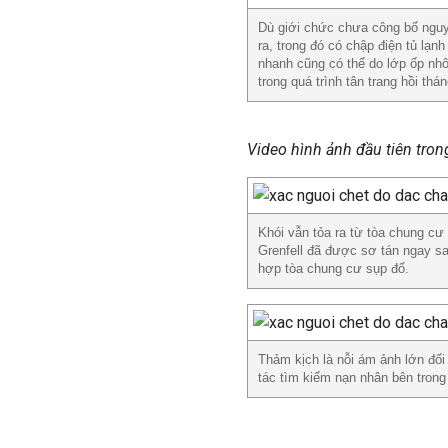
Dù giới chức chưa công bố nguyê
ra, trong đó có chập điện tủ lạn
nhanh cũng có thể do lớp ốp nhô
trong quá trình tân trang hồi thá
Video hình ảnh đầu tiên tro
Khói vẫn tỏa ra từ tòa chung c
Grenfell đã được sơ tán ngay s
hợp tòa chung cư sụp đổ.
Thảm kịch là nỗi ám ảnh lớn đố
tác tìm kiếm nạn nhân bên trong