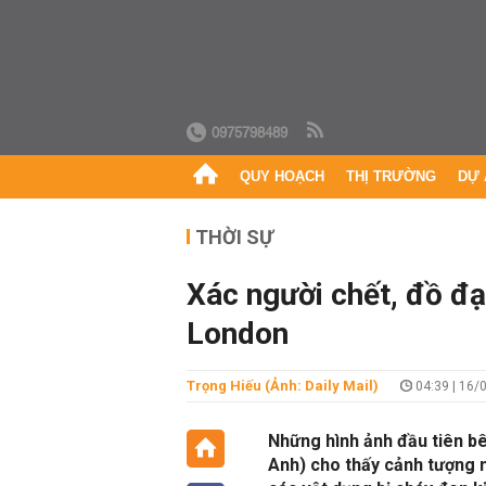
0975798489
QUY HOẠCH
THỊ TRƯỜNG
DỰ 
THỜI SỰ
Xác người chết, đồ đạ
London
Trọng Hiếu (Ảnh: Daily Mail)
04:39 | 16/
Những hình ảnh đầu tiên bê
Anh) cho thấy cảnh tượng 