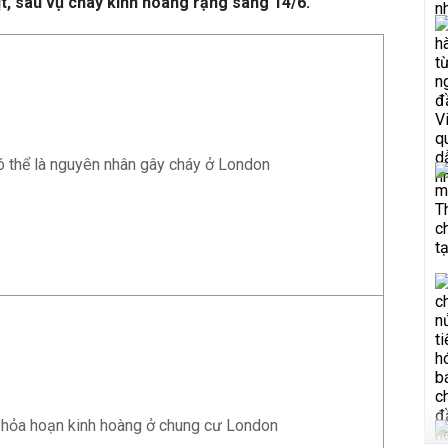
ịt, sau vụ cháy kinh hoàng rạng sáng 14/6.
ó thể là nguyên nhân gây cháy ở London
ụ hỏa hoạn kinh hoàng ở chung cư London