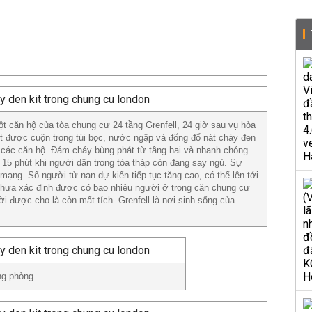
t căn hộ của tòa chung cư 24 tầng Grenfell, 24 giờ sau vụ hỏa
t được cuộn trong túi bọc, nước ngập và đống đổ nát cháy đen
 các căn hộ. Đám cháy bùng phát từ tầng hai và nhanh chóng
g 15 phút khi người dân trong tòa tháp còn đang say ngủ. Sự
t mạng. Số người tử nạn dự kiến tiếp tục tăng cao, có thể lên tới
chưa xác định được có bao nhiêu người ở trong căn chung cư
i được cho là còn mất tích. Grenfell là nơi sinh sống của
ng phòng.