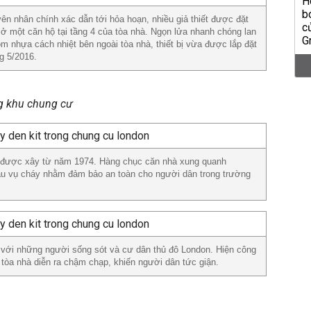
n nhân chính xác dẫn tới hỏa hoạn, nhiều giả thiết được đặt
h ở một căn hộ tại tầng 4 của tòa nhà. Ngọn lửa nhanh chóng lan
m nhựa cách nhiệt bên ngoài tòa nhà, thiết bị vừa được lắp đặt
ng 5/2016.
ng khu chung cư
ư được xây từ năm 1974. Hàng chục căn nhà xung quanh
au vụ cháy nhằm đảm bảo an toàn cho người dân trong trường
i với những người sống sót và cư dân thủ đô London. Hiện công
 tòa nhà diễn ra chậm chạp, khiến người dân tức giận.