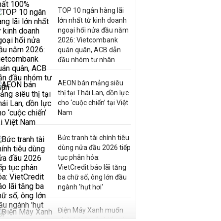
TOP 10 ngân hàng lãi
lớn nhất từ kinh doanh
ngoại hối nửa đầu năm
2026: Vietcombank
quán quân, ACB dẫn
đầu nhóm tư nhân
AEON bán mảng siêu
thị tại Thái Lan, dồn lực
cho ‘cuộc chiến’ tại Việt
Nam
Bức tranh tài chính tiêu
dùng nửa đầu 2026 tiếp
tục phân hóa:
VietCredit báo lãi tăng
ba chữ số, ông lớn đầu
ngành 'hụt hơi'
Điện Máy Xanh muốn
phát hành cổ phiếu với