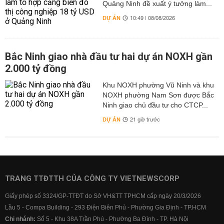
Quảng Ninh đề xuất ý tưởng làm...
DỰ ÁN
10:49 | 08/08/2026
Bắc Ninh giao nhà đầu tư hai dự án NOXH gần
2.000 tỷ đồng
Khu NOXH phường Vũ Ninh và khu
NOXH phường Nam Sơn được Bắc
Ninh giao chủ đầu tư cho CTCP...
DỰ ÁN
21 giờ trước
TRANG TTĐTTH CỦA CÔNG TY VIETNEWSCORP
Giấy phép số 3324/GP-TTĐT do Sở VH&TT TPHCM cấp ngày 20/3/2026
Lầu 5 - Compa Building - 293 Điện Biên Phủ - Phường Gia Định - TP.HCM
Chi nhánh:
Số 5 - Khu 38A Trần Phú - Phường Ba Đình - TP. Hà Nội