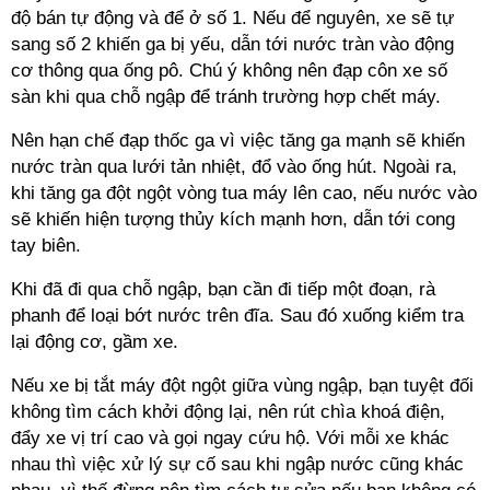
độ bán tự động và để ở số 1. Nếu để nguyên, xe sẽ tự
sang số 2 khiến ga bị yếu, dẫn tới nước tràn vào động
cơ thông qua ống pô. Chú ý không nên đạp côn xe số
sàn khi qua chỗ ngập để tránh trường hợp chết máy.
Nên hạn chế đạp thốc ga vì việc tăng ga mạnh sẽ khiến
nước tràn qua lưới tản nhiệt, đổ vào ống hút. Ngoài ra,
khi tăng ga đột ngột vòng tua máy lên cao, nếu nước vào
sẽ khiến hiện tượng thủy kích mạnh hơn, dẫn tới cong
tay biên.
Khi đã đi qua chỗ ngập, bạn cần đi tiếp một đoạn, rà
phanh để loại bớt nước trên đĩa. Sau đó xuống kiểm tra
lại động cơ, gầm xe.
Nếu xe bị tắt máy đột ngột giữa vùng ngập, bạn tuyệt đối
không tìm cách khởi động lại, nên rút chìa khoá điện,
đẩy xe vị trí cao và gọi ngay cứu hộ. Với mỗi xe khác
nhau thì việc xử lý sự cố sau khi ngập nước cũng khác