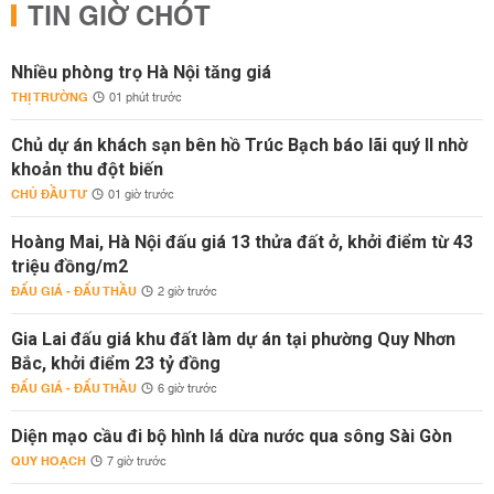
TIN GIỜ CHÓT
Nhiều phòng trọ Hà Nội tăng giá
THỊ TRƯỜNG
01 phút trước
Chủ dự án khách sạn bên hồ Trúc Bạch báo lãi quý II nhờ
khoản thu đột biến
CHỦ ĐẦU TƯ
01 giờ trước
Hoàng Mai, Hà Nội đấu giá 13 thửa đất ở, khởi điểm từ 43
triệu đồng/m2
ĐẤU GIÁ - ĐẤU THẦU
2 giờ trước
Gia Lai đấu giá khu đất làm dự án tại phường Quy Nhơn
Bắc, khởi điểm 23 tỷ đồng
ĐẤU GIÁ - ĐẤU THẦU
6 giờ trước
Diện mạo cầu đi bộ hình lá dừa nước qua sông Sài Gòn
QUY HOẠCH
7 giờ trước