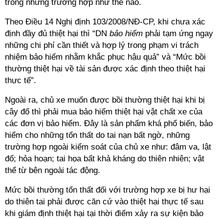
trong những trường hợp như thế nào.
Theo Điều 14 Nghị định 103/2008/NĐ-CP, khi chưa xác
định đầy đủ thiệt hại thì “DN
bảo hiểm
phải tạm ứng ngay
những chi phí cần thiết và hợp lý trong phạm vi trách
nhiệm bảo hiểm nhằm khắc phục hậu quả” và “Mức bồi
thường thiệt hại về tài sản được xác định theo thiệt hại
thực tế”.
Ngoài ra, chủ xe muốn được bồi thường thiệt hại khi bị
cây đổ thì phải mua bảo hiểm thiệt hại vật chất xe của
các đơn vị bảo hiểm. Đây là sản phẩm khá phổ biến, bảo
hiểm cho những tổn thất do tai nạn bất ngờ, những
trường hợp ngoài kiểm soát của chủ xe như: đâm va, lật
đổ; hỏa hoạn; tai họa bất khả kháng do thiên nhiên; vật
thể từ bên ngoài tác động.
Mức bồi thường tổn thất đối với trường hợp xe bị hư hại
do thiên tai phải được căn cứ vào thiệt hại thực tế sau
khi giám định thiệt hại tại thời điểm xảy ra sự kiện bảo