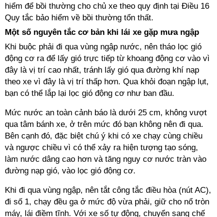
hiểm để bồi thường cho chủ xe theo quy định tại Điều 16
Quy tắc bảo hiểm về bồi thường tổn thất.
Một số nguyên tắc cơ bản khi lái xe gặp mưa ngập
Khi buộc phải đi qua vùng ngập nước, nên tháo lọc gió
động cơ ra để lấy gió trực tiếp từ khoang động cơ vào vì
đây là vị trí cao nhất, tránh lấy gió qua đường khí nạp
theo xe vì đây là vị trí thấp hơn. Qua khỏi đoạn ngập lụt,
bạn có thể lắp lại lọc gió động cơ như ban đầu.
Mức nước an toàn cảnh báo là dưới 25 cm, không vượt
qua tâm bánh xe, ở trên mức đó bạn không nên đi qua.
Bên cạnh đó, đặc biệt chú ý khi có xe chạy cùng chiều
và ngược chiều vì có thể xảy ra hiện tượng tạo sóng,
làm nước dâng cao hơn và tăng nguy cơ nước tràn vào
đường nạp gió, vào lọc gió động cơ.
Khi đi qua vùng ngập, nên tắt công tắc điều hòa (nút AC),
đi số 1, chạy đều ga ở mức độ vừa phải, giữ cho nổ tròn
máy, lái điềm tĩnh. Với xe số tự động, chuyển sang chế