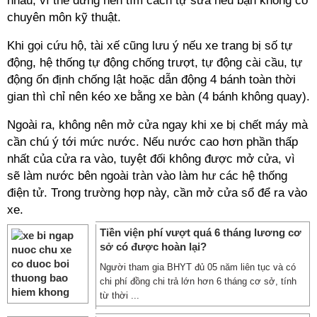
nhau, vì thế đừng nên tìm cách tự sửa nếu bạn không có
chuyên môn kỹ thuật.
Khi gọi cứu hộ, tài xế cũng lưu ý nếu xe trang bị số tự
động, hệ thống tự động chống trượt, tự động cài cầu, tự
động ổn định chống lật hoặc dẫn động 4 bánh toàn thời
gian thì chỉ nên kéo xe bằng xe bàn (4 bánh không quay).
Ngoài ra, không nên mở cửa ngay khi xe bị chết máy mà
cần chú ý tới mức nước. Nếu nước cao hơn phần thấp
nhất của cửa ra vào, tuyệt đối không được mở cửa, vì
sẽ làm nước bên ngoài tràn vào làm hư các hệ thống
điện tử. Trong trường hợp này, cần mở cửa sổ để ra vào
xe.
Tiền viện phí vượt quá 6 tháng lương cơ
sở có được hoàn lại?
Người tham gia BHYT đủ 05 năm liên tục và có
chi phí đồng chi trả lớn hơn 6 tháng cơ sở, tính
từ thời ...